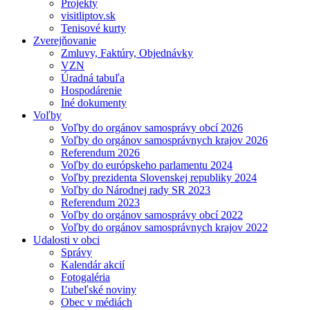
Projekty
visitliptov.sk
Tenisové kurty
Zverejňovanie
Zmluvy, Faktúry, Objednávky
VZN
Úradná tabuľa
Hospodárenie
Iné dokumenty
Voľby
Voľby do orgánov samosprávy obcí 2026
Voľby do orgánov samosprávnych krajov 2026
Referendum 2026
Voľby do európskeho parlamentu 2024
Voľby prezidenta Slovenskej republiky 2024
Voľby do Národnej rady SR 2023
Referendum 2023
Voľby do orgánov samosprávy obcí 2022
Voľby do orgánov samosprávnych krajov 2022
Udalosti v obci
Správy
Kalendár akcií
Fotogaléria
Ľubeľské noviny
Obec v médiách