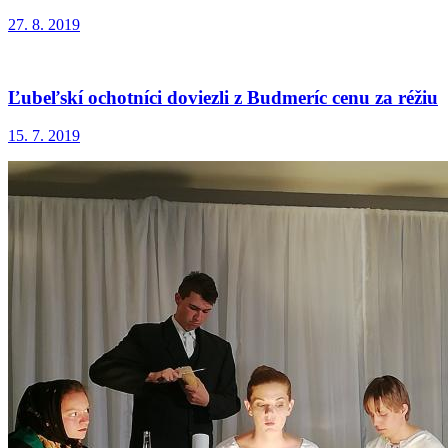
27. 8. 2019
Ľubeľskí ochotníci doviezli z Budmeríc cenu za réžiu
15. 7. 2019