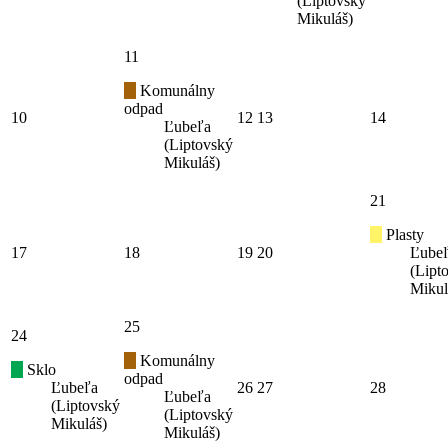
(Liptovský
Mikuláš)
11
Komunálny
odpad
10
12
13
14
Ľubeľa
(Liptovský
Mikuláš)
21
Plasty
17
18
19
20
Ľube
(Lipt
Mikul
25
24
Komunálny
Sklo
odpad
Ľubeľa
26
27
28
Ľubeľa
(Liptovský
(Liptovský
Mikuláš)
Mikuláš)