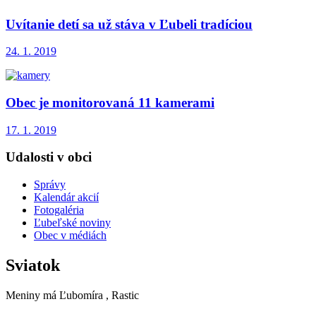
Uvítanie detí sa už stáva v Ľubeli tradíciou
24. 1. 2019
Obec je monitorovaná 11 kamerami
17. 1. 2019
Udalosti v obci
Správy
Kalendár akcií
Fotogaléria
Ľubeľské noviny
Obec v médiách
Sviatok
Meniny má
Ľubomíra
, Rastic