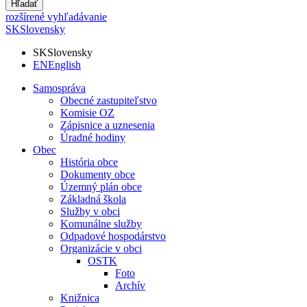
Hľadať
rozšírené vyhľadávanie
SK
Slovensky
SK
Slovensky
EN
English
Samospráva
Obecné zastupiteľstvo
Komisie OZ
Zápisnice a uznesenia
Úradné hodiny
Obec
História obce
Dokumenty obce
Územný plán obce
Základná škola
Služby v obci
Komunálne služby
Odpadové hospodárstvo
Organizácie v obci
OSTK
Foto
Archív
Knižnica