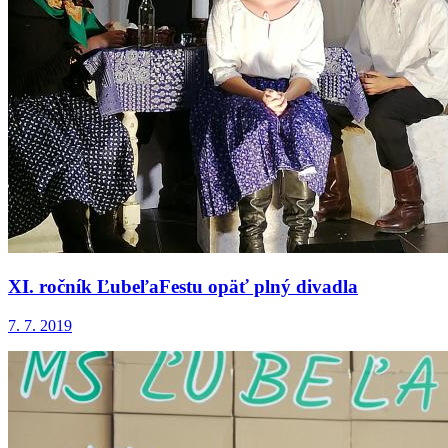
XI. ročník ĽubeľaFestu opäť plný divadla
7. 7. 2019