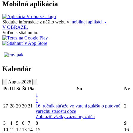
Mobilná aplikácia
Sledujte informácie z nášho webu v
mobilnej aplikácii -
V OBRAZE.
Voľne k stiahnutiu:
Kalendár
August
2026
Po
Ut
St
Št
Pia
So
Ne
1
1
27
28
29
30
31
16. ročník súťaže vo varení gulášu o putovnú
2
varechu starostu obce
Zobraziť všetky záznamy z dňa
3
4
5
6
7
8
9
10
11
12
13
14
15
16