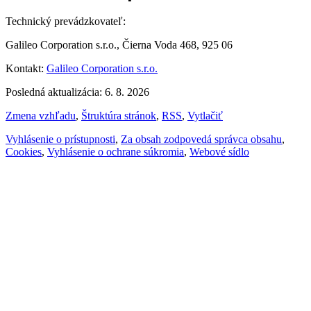
Technický prevádzkovateľ:
Galileo Corporation s.r.o., Čierna Voda 468, 925 06
Kontakt:
Galileo Corporation s.r.o.
Posledná aktualizácia: 6. 8. 2026
Zmena vzhľadu
,
Štruktúra stránok
,
RSS
,
Vytlačiť
Vyhlásenie o prístupnosti
,
Za obsah zodpovedá správca obsahu
,
Cookies
,
Vyhlásenie o ochrane súkromia
,
Webové sídlo