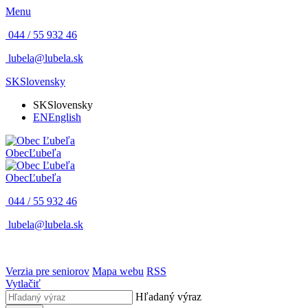
Menu
044 / 55 932 46
lubela@lubela.sk
SK
Slovensky
SK
Slovensky
EN
English
Obec
Ľubeľa
Obec
Ľubeľa
044 / 55 932 46
lubela@lubela.sk
Verzia pre seniorov
Mapa webu
RSS
Vytlačiť
Hľadaný výraz