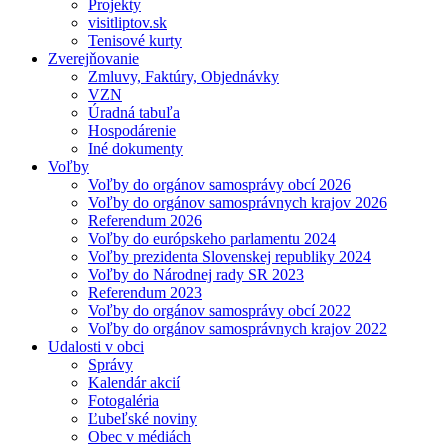
Projekty
visitliptov.sk
Tenisové kurty
Zverejňovanie
Zmluvy, Faktúry, Objednávky
VZN
Úradná tabuľa
Hospodárenie
Iné dokumenty
Voľby
Voľby do orgánov samosprávy obcí 2026
Voľby do orgánov samosprávnych krajov 2026
Referendum 2026
Voľby do európskeho parlamentu 2024
Voľby prezidenta Slovenskej republiky 2024
Voľby do Národnej rady SR 2023
Referendum 2023
Voľby do orgánov samosprávy obcí 2022
Voľby do orgánov samosprávnych krajov 2022
Udalosti v obci
Správy
Kalendár akcií
Fotogaléria
Ľubeľské noviny
Obec v médiách