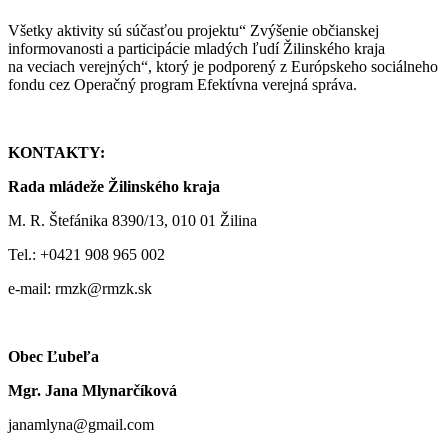
Všetky aktivity sú súčasťou projektu“ Zvýšenie občianskej
informovanosti a participácie mladých ľudí Žilinského kraja
na veciach verejných“, ktorý je podporený z Európskeho sociálneho
fondu cez Operačný program Efektívna verejná správa.
KONTAKTY:
Rada mládeže Žilinského kraja
M. R. Štefánika 8390/13, 010 01 Žilina
Tel.: +0421 908 965 002
e-mail: rmzk@rmzk.sk
Obec Ľubeľa
Mgr. Jana Mlynarčíková
janamlyna@gmail.com