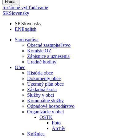
Hľadať
rozšírené vyhľadávanie
SK
Slovensky
SK
Slovensky
EN
English
Samospráva
Obecné zastupiteľstvo
Komisie OZ
Zápisnice a uznesenia
Úradné hodiny
Obec
História obce
Dokumenty obce
Územný plán obce
Základná škola
Služby v obci
Komunálne služby
Odpadové hospodárstvo
Organizácie v obci
OSTK
Foto
Archív
Knižnica