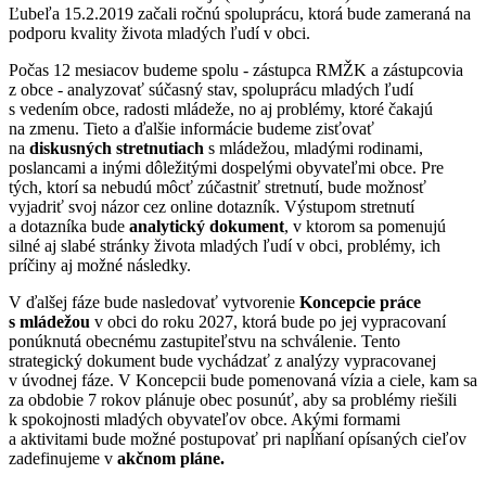
Ľubeľa 15.2.2019 začali ročnú spoluprácu, ktorá bude zameraná na
podporu kvality života mladých ľudí v obci.
Počas 12 mesiacov budeme spolu - zástupca RMŽK a zástupcovia
z obce - analyzovať súčasný stav, spoluprácu mladých ľudí
s vedením obce, radosti mládeže, no aj problémy, ktoré čakajú
na zmenu. Tieto a ďalšie informácie budeme zisťovať
na
diskusných stretnutiach
s mládežou, mladými rodinami,
poslancami a inými dôležitými dospelými obyvateľmi obce. Pre
tých, ktorí sa nebudú môcť zúčastniť stretnutí, bude možnosť
vyjadriť svoj názor cez online dotazník. Výstupom stretnutí
a dotazníka bude
analytický dokument
, v ktorom sa pomenujú
silné aj slabé stránky života mladých ľudí v obci, problémy, ich
príčiny aj možné následky.
V ďalšej fáze bude nasledovať vytvorenie
Koncepcie práce
s mládežou
v obci do roku 2027, ktorá bude po jej vypracovaní
ponúknutá obecnému zastupiteľstvu na schválenie. Tento
strategický dokument bude vychádzať z analýzy vypracovanej
v úvodnej fáze. V Koncepcii bude pomenovaná vízia a ciele, kam sa
za obdobie 7 rokov plánuje obec posunúť, aby sa problémy riešili
k spokojnosti mladých obyvateľov obce. Akými formami
a aktivitami bude možné postupovať pri napĺňaní opísaných cieľov
zadefinujeme v
akčnom pláne.