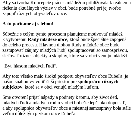
Aby sa tvorba Koncepcie práce s mládežou približovala k reálnemu
riešeniu aktuálnych výziev v obci, bude potrebné pri jej tvorbe
zapojiť rôznych obyvateľov obce.
A tu počítame aj s tebou!
Súbežne s celým týmto procesom plánujeme motivovať mládež
k vytvoreniu
Rady mládeže obce
, ktorá bude špeciálne zapojená
do celého procesu. Hlavnou úlohou Rady mládeže obce bude
zastupovať záujmy mladých ľudí, spolupracovať so samosprávou,
sieťovať rôzne subjekty a skupiny, ktoré sa v obci venujú mládeži.
„Byť hlasom mladých ľudí“.
Aby toto všetko malo širokú podporu obyvateľov obce Ľubeľa, je
našou snahou vytvoriť širší priestor pre
spoluprácu rôznych
subjektov
, ktoré sa v obci venujú mladým ľuďom.
Sme otvorení prijať nápady a podnety k tomu, aby život detí,
mladých ľudí a mladých rodín v obci bol ešte lepší ako doposiaľ,
a aby spolupráca obyvateľov obce a miestnej samosprávy bola stále
veľmi dôležitým prvkom obce Ľubeľa.