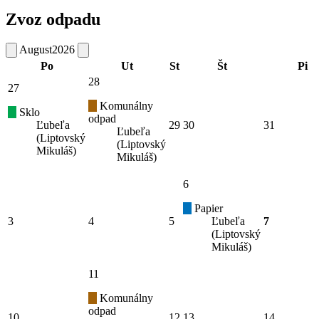
Zvoz odpadu
August
2026
Po
Ut
St
Št
Pi
28
27
Komunálny
Sklo
odpad
Ľubeľa
29
30
31
Ľubeľa
(Liptovský
(Liptovský
Mikuláš)
Mikuláš)
6
Papier
3
4
5
Ľubeľa
7
(Liptovský
Mikuláš)
11
Komunálny
odpad
10
12
13
14