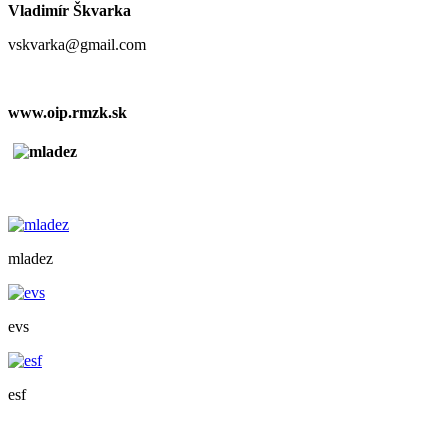
Vladimír Škvarka
vskvarka@gmail.com
www.oip.rmzk.sk
mladez
evs
esf