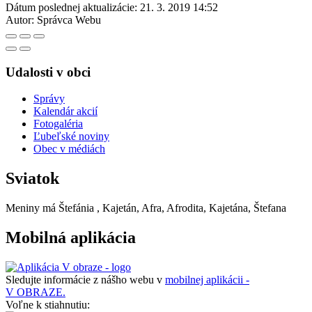
Dátum poslednej aktualizácie:
21. 3. 2019 14:52
Autor:
Správca Webu
Udalosti v obci
Správy
Kalendár akcií
Fotogaléria
Ľubeľské noviny
Obec v médiách
Sviatok
Meniny má
Štefánia
, Kajetán, Afra, Afrodita, Kajetána, Štefana
Mobilná aplikácia
Sledujte informácie z nášho webu v
mobilnej aplikácii -
V OBRAZE.
Voľne k stiahnutiu: