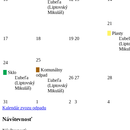
Ľubeľa
(Liptovský
Mikuláš)
21
Plasty
17
18
19
20
Ľube
(Lipt
Mikul
25
24
Komunálny
Sklo
odpad
Ľubeľa
26
27
28
Ľubeľa
(Liptovský
(Liptovský
Mikuláš)
Mikuláš)
31
1
2
3
4
Kalendár zvozu odpadu
Návštevnosť