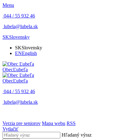
Menu
044 / 55 932 46
lubela@lubela.sk
SK
Slovensky
SK
Slovensky
EN
English
Obec
Ľubeľa
Obec
Ľubeľa
044 / 55 932 46
lubela@lubela.sk
Verzia pre seniorov
Mapa webu
RSS
Vytlačiť
Hľadaný výraz