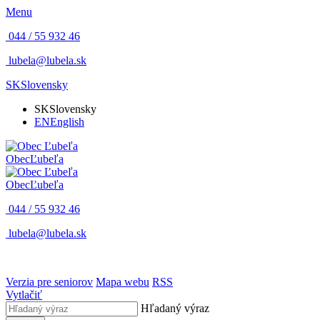
Menu
044 / 55 932 46
lubela@lubela.sk
SK
Slovensky
SK
Slovensky
EN
English
Obec
Ľubeľa
Obec
Ľubeľa
044 / 55 932 46
lubela@lubela.sk
Verzia pre seniorov
Mapa webu
RSS
Vytlačiť
Hľadaný výraz