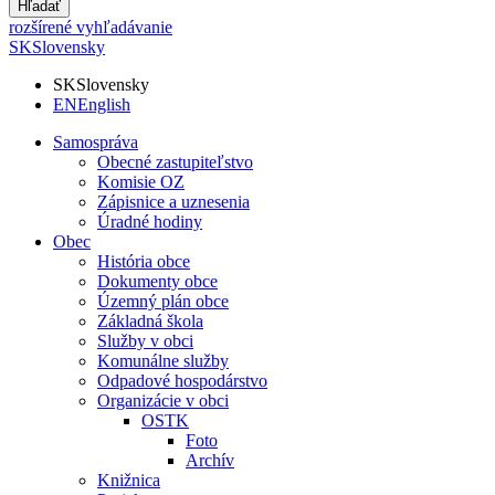
Hľadať
rozšírené vyhľadávanie
SK
Slovensky
SK
Slovensky
EN
English
Samospráva
Obecné zastupiteľstvo
Komisie OZ
Zápisnice a uznesenia
Úradné hodiny
Obec
História obce
Dokumenty obce
Územný plán obce
Základná škola
Služby v obci
Komunálne služby
Odpadové hospodárstvo
Organizácie v obci
OSTK
Foto
Archív
Knižnica