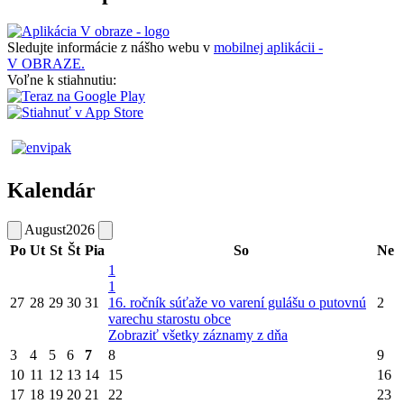
Sledujte informácie z nášho webu v
mobilnej aplikácii -
V OBRAZE.
Voľne k stiahnutiu:
Kalendár
August
2026
Po
Ut
St
Št
Pia
So
Ne
1
1
27
28
29
30
31
16. ročník súťaže vo varení gulášu o putovnú
2
varechu starostu obce
Zobraziť všetky záznamy z dňa
3
4
5
6
7
8
9
10
11
12
13
14
15
16
17
18
19
20
21
22
23