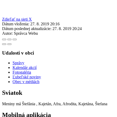
Zdieľať na sieti X
Dátum vloženia:
27. 8. 2019 20:16
Dátum poslednej aktualizácie:
27. 8. 2019 20:24
Autor:
Správca Webu
Udalosti v obci
Správy
Kalendár akcií
Fotogaléria
Ľubeľské noviny
Obec v médiách
Sviatok
Meniny má
Štefánia
, Kajetán, Afra, Afrodita, Kajetána, Štefana
Mobilná aplikácia