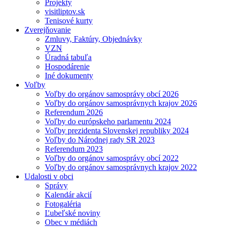
Projekty
visitliptov.sk
Tenisové kurty
Zverejňovanie
Zmluvy, Faktúry, Objednávky
VZN
Úradná tabuľa
Hospodárenie
Iné dokumenty
Voľby
Voľby do orgánov samosprávy obcí 2026
Voľby do orgánov samosprávnych krajov 2026
Referendum 2026
Voľby do európskeho parlamentu 2024
Voľby prezidenta Slovenskej republiky 2024
Voľby do Národnej rady SR 2023
Referendum 2023
Voľby do orgánov samosprávy obcí 2022
Voľby do orgánov samosprávnych krajov 2022
Udalosti v obci
Správy
Kalendár akcií
Fotogaléria
Ľubeľské noviny
Obec v médiách