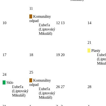
11
Komunálny
odpad
10
12
13
14
Ľubeľa
(Liptovský
Mikuláš)
21
Plasty
17
18
19
20
Ľube
(Lipt
Mikul
25
24
Komunálny
Sklo
odpad
Ľubeľa
26
27
28
Ľubeľa
(Liptovský
(Liptovský
Mikuláš)
Mikuláš)