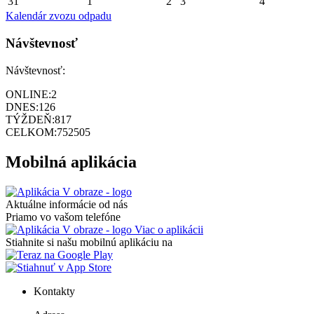
31
1
2
3
4
Kalendár zvozu odpadu
Návštevnosť
Návštevnosť:
ONLINE:
2
DNES:
126
TÝŽDEŇ:
817
CELKOM:
752505
Mobilná aplikácia
Aktuálne informácie od nás
Priamo vo vašom telefóne
Viac o aplikácii
Stiahnite si našu mobilnú aplikáciu na
Kontakty