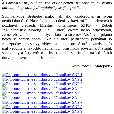
a s hrdosťou pripomínať. Veď kto objektívne nepozná dejiny svojho
národa, nie je hodný žiť výdobytky svojich predkov“.
Spomienkové stretnutie malo, tak ako každoročne, aj svoju
neoficiálnu časť. Na začiatku posedenia v kaviarni Júlia prítomných
pozdravil predseda Miestnej organizácie SZPB v Ľubeli
Ing. Stanislav Morong, PhD., ktorý okrem iného pripomenul,
že netreba zabúdať ani na tých, ktorí sa síce nezúčastňovali priamo
bojov v horách počas SNP, ale ktorí partizánom pomáhali so
zabezpečovaním stravy, oblečenia a podobne. A určite každý z nás
mal v rodine aj takýchto nepriamych účastníkov povstania. Na znak
spomienky a úcty voči nim by sme mali v priebehu nasledujúcich
dní zapáliť sviečku na ich hroboch.
-mm, foto: E. Matejovie-