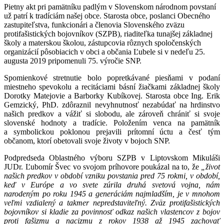
Pietny akt pri pamätníku padlým v Slovenskom národnom povstaní
už patrí k tradíciám našej obce. Starosta obce, poslanci Obecného
zastupiteľstva, funkcionári a členovia Slovenského zväzu
protifašistických bojovníkov (SZPB), riaditeľka tunajšej základnej
školy a materskou školou, zástupcovia rôznych spoločenských
organizácií pôsobiacich v obci a občania Ľubele si v nedeľu 25.
augusta 2019 pripomenuli 75. výročie SNP.
Spomienkové stretnutie bolo popretkávané piesňami v podaní
miestneho spevokolu a recitáciami básní žiačkami základnej školy
Dorotky Matejovie a Barborky Kubíkovej. Starosta obce Ing. Erik
Gemzický, PhD. zdôraznil nevyhnutnosť nezabúdať na hrdinstvo
našich predkov a vážiť si slobodu, ale zároveň chrániť si svoje
slovenské hodnoty a tradície. Položením venca na pamätník
a symbolickou poklonou prejavili prítomní úctu a česť tým
občanom, ktorí obetovali svoje životy v bojoch SNP.
Podpredseda Oblastného výboru SZPB v Liptovskom Mikuláši
JUDr. Ľubomír Švec vo svojom príhovore poukázal na to, že
„život
našich predkov v období vzniku povstania pred 75 rokmi, v období,
keď v Európe a vo svete zúrila druhá svetová vojna, nám
narodeným po roku 1945 a generáciám najmladším, je v mnohom
veľmi vzdialený a takmer nepredstaviteľný. Zväz protifašistických
bojovníkov si kladie za povinnosť odkaz našich vlastencov z bojov
proti fašizmu a nacizmu z rokov 1938 až 1945 zachovať