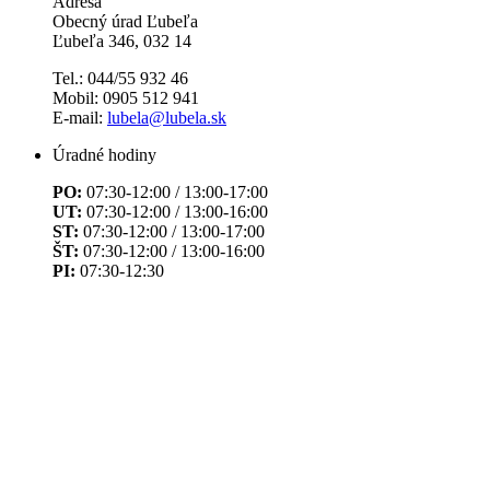
Adresa
Obecný úrad Ľubeľa
Ľubeľa 346, 032 14
Tel.: 044/55 932 46
Mobil: 0905 512 941
E-mail:
lubela@lubela.sk
Úradné hodiny
PO:
07:30-12:00 / 13:00-17:00
UT:
07:30-12:00 / 13:00-16:00
ST:
07:30-12:00 / 13:00-17:00
ŠT:
07:30-12:00 / 13:00-16:00
PI:
07:30-12:30