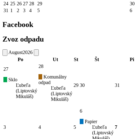
24
25
26
27
28
29
30
31
1
2
3
4
5
6
Facebook
Zvoz odpadu
August
2026
Po
Ut
St
Št
Pi
28
27
Komunálny
Sklo
odpad
Ľubeľa
29
30
31
Ľubeľa
(Liptovský
(Liptovský
Mikuláš)
Mikuláš)
6
Papier
3
4
5
Ľubeľa
7
(Liptovský
Mikuláš)