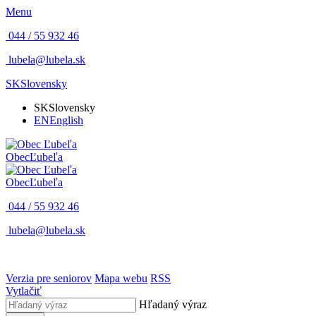
Menu
044 / 55 932 46
lubela@lubela.sk
SK
Slovensky
SK
Slovensky
EN
English
Obec
Ľubeľa
Obec
Ľubeľa
044 / 55 932 46
lubela@lubela.sk
Verzia pre seniorov
Mapa webu
RSS
Vytlačiť
Hľadaný výraz