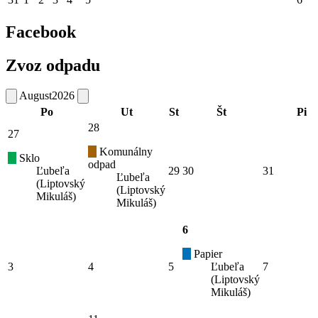
Facebook
Zvoz odpadu
August
2026
Po
Ut
St
Št
Pi
28
27
Komunálny
Sklo
odpad
Ľubeľa
29
30
31
Ľubeľa
(Liptovský
(Liptovský
Mikuláš)
Mikuláš)
6
Papier
3
4
5
Ľubeľa
7
(Liptovský
Mikuláš)