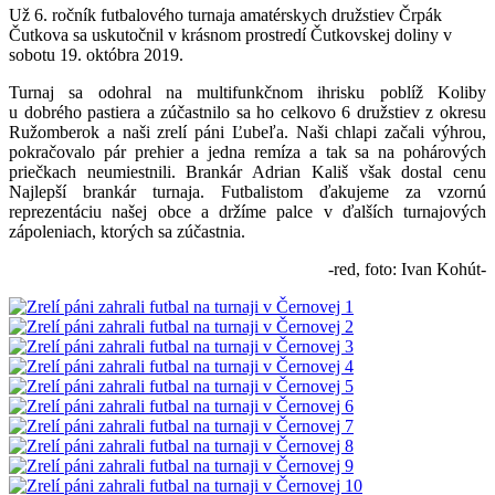
Už 6. ročník futbalového turnaja amatérskych družstiev Črpák
Čutkova sa uskutočnil v krásnom prostredí Čutkovskej doliny v
sobotu 19. októbra 2019.
Turnaj sa odohral na multifunkčnom ihrisku poblíž Koliby
u dobrého pastiera a zúčastnilo sa ho celkovo 6 družstiev z okresu
Ružomberok a naši zrelí páni Ľubeľa. Naši chlapi začali výhrou,
pokračovalo pár prehier a jedna remíza a tak sa na pohárových
priečkach neumiestnili. Brankár Adrian Kališ však dostal cenu
Najlepší brankár turnaja. Futbalistom ďakujeme za vzornú
reprezentáciu našej obce a držíme palce v ďalších turnajových
zápoleniach, ktorých sa zúčastnia.
-red, foto: Ivan Kohút-