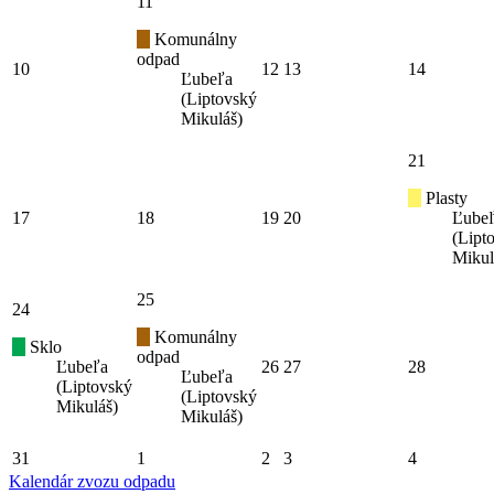
11
Komunálny
odpad
10
12
13
14
Ľubeľa
(Liptovský
Mikuláš)
21
Plasty
17
18
19
20
Ľube
(Lipt
Mikul
25
24
Komunálny
Sklo
odpad
Ľubeľa
26
27
28
Ľubeľa
(Liptovský
(Liptovský
Mikuláš)
Mikuláš)
31
1
2
3
4
Kalendár zvozu odpadu