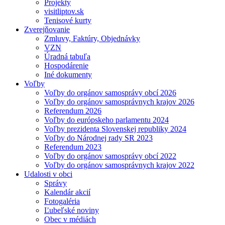
Projekty
visitliptov.sk
Tenisové kurty
Zverejňovanie
Zmluvy, Faktúry, Objednávky
VZN
Úradná tabuľa
Hospodárenie
Iné dokumenty
Voľby
Voľby do orgánov samosprávy obcí 2026
Voľby do orgánov samosprávnych krajov 2026
Referendum 2026
Voľby do európskeho parlamentu 2024
Voľby prezidenta Slovenskej republiky 2024
Voľby do Národnej rady SR 2023
Referendum 2023
Voľby do orgánov samosprávy obcí 2022
Voľby do orgánov samosprávnych krajov 2022
Udalosti v obci
Správy
Kalendár akcií
Fotogaléria
Ľubeľské noviny
Obec v médiách