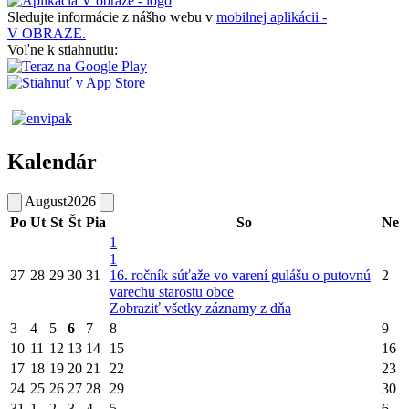
Sledujte informácie z nášho webu v
mobilnej aplikácii -
V OBRAZE.
Voľne k stiahnutiu:
Kalendár
August
2026
Po
Ut
St
Št
Pia
So
Ne
1
1
27
28
29
30
31
16. ročník súťaže vo varení gulášu o putovnú
2
varechu starostu obce
Zobraziť všetky záznamy z dňa
3
4
5
6
7
8
9
10
11
12
13
14
15
16
17
18
19
20
21
22
23
24
25
26
27
28
29
30
31
1
2
3
4
5
6