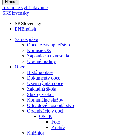
Hľadať
rozšírené vyhľadávanie
SK
Slovensky
SK
Slovensky
EN
English
Samospráva
Obecné zastupiteľstvo
Komisie OZ
Zápisnice a uznesenia
Úradné hodiny
Obec
História obce
Dokumenty obce
Územný plán obce
Základná škola
Služby v obci
Komunálne služby
Odpadové hospodárstvo
Organizácie v obci
OSTK
Foto
Archív
Knižnica