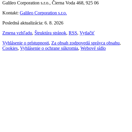
Galileo Corporation s.r.o., Čierna Voda 468, 925 06
Kontakt:
Galileo Corporation s.r.o.
Posledná aktualizácia: 6. 8. 2026
Zmena vzhľadu
,
Štruktúra stránok
,
RSS
,
Vytlačiť
Vyhlásenie o prístupnosti
,
Za obsah zodpovedá správca obsahu
,
Cookies
,
Vyhlásenie o ochrane súkromia
,
Webové sídlo