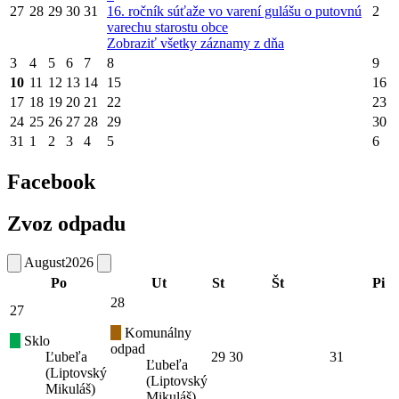
27
28
29
30
31
16. ročník súťaže vo varení gulášu o putovnú
2
varechu starostu obce
Zobraziť všetky záznamy z dňa
3
4
5
6
7
8
9
10
11
12
13
14
15
16
17
18
19
20
21
22
23
24
25
26
27
28
29
30
31
1
2
3
4
5
6
Facebook
Zvoz odpadu
August
2026
Po
Ut
St
Št
Pi
28
27
Komunálny
Sklo
odpad
Ľubeľa
29
30
31
Ľubeľa
(Liptovský
(Liptovský
Mikuláš)
Mikuláš)