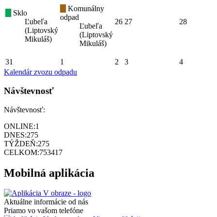
Komunálny
Sklo
odpad
Ľubeľa
26
27
28
Ľubeľa
(Liptovský
(Liptovský
Mikuláš)
Mikuláš)
31
1
2
3
4
Kalendár zvozu odpadu
Návštevnosť
Návštevnosť:
ONLINE:
1
DNES:
275
TÝŽDEŇ:
275
CELKOM:
753417
Mobilná aplikácia
Aktuálne informácie od nás
Priamo vo vašom telefóne