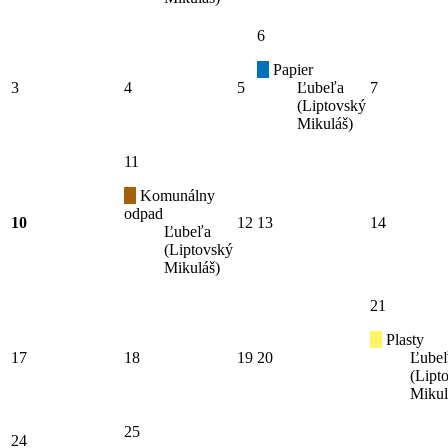
6
Papier
3
4
5
Ľubeľa
7
(Liptovský
Mikuláš)
11
Komunálny
odpad
10
12
13
14
Ľubeľa
(Liptovský
Mikuláš)
21
Plasty
17
18
19
20
Ľube
(Lipt
Mikul
25
24