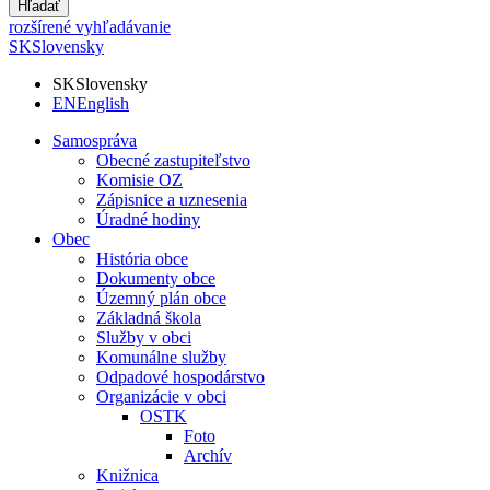
Hľadať
rozšírené vyhľadávanie
SK
Slovensky
SK
Slovensky
EN
English
Samospráva
Obecné zastupiteľstvo
Komisie OZ
Zápisnice a uznesenia
Úradné hodiny
Obec
História obce
Dokumenty obce
Územný plán obce
Základná škola
Služby v obci
Komunálne služby
Odpadové hospodárstvo
Organizácie v obci
OSTK
Foto
Archív
Knižnica