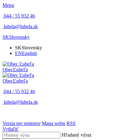
Menu
044 / 55 932 46
lubela@lubela.sk
SK
Slovensky
SK
Slovensky
EN
English
Obec
Ľubeľa
Obec
Ľubeľa
044 / 55 932 46
lubela@lubela.sk
Verzia pre seniorov
Mapa webu
RSS
Vytlačiť
Hľadaný výraz