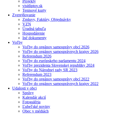
Projekty
visitliptov.sk
Tenisové kurty
Zverejňovanie
Zmluvy, Faktúry, Objednávky
VZN
Úradná tabuľa
Hospodárenie
Iné dokumenty
Voľby
Voľby do orgánov samosprávy obcí 2026
Voľby do orgánov samosprávnych krajov 2026
Referendum 2026
Voľby do európskeho parlamentu 2024
Voľby prezidenta Slovenskej republiky 2024
Voľby do Národnej rady SR 2023
Referendum 2023
Voľby do orgánov samosprávy obcí 2022
Voľby do orgánov samosprávnych krajov 2022
Udalosti v obci
Správy
Kalendár akcií
Fotogaléria
Ľubeľské noviny
Obec v médiách