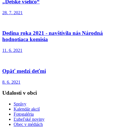
„Detské všeličo“
28. 7. 2021
Dedina roka 2021 - navštívila nás Národná
hodnotiaca komisia
11. 6. 2021
Opäť medzi deťmi
8. 6. 2021
Udalosti v obci
Správy
Kalendár akcií
Fotogaléria
Ľubeľské noviny
Obec v médiách