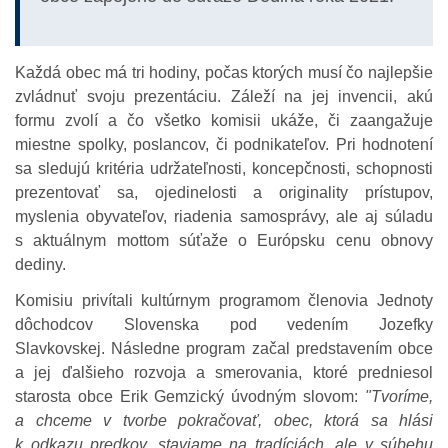
Každá obec má tri hodiny, počas ktorých musí čo najlepšie
zvládnuť svoju prezentáciu. Záleží na jej invencii, akú
formu zvolí a čo všetko komisii ukáže, či zaangažuje
miestne spolky, poslancov, či podnikateľov. Pri hodnotení
sa sledujú kritéria udržateľnosti, koncepčnosti, schopnosti
prezentovať sa, ojedinelosti a originality prístupov,
myslenia obyvateľov, riadenia samosprávy, ale aj súladu
s aktuálnym mottom súťaže o Európsku cenu obnovy
dediny.
Komisiu privítali kultúrnym programom členovia Jednoty
dôchodcov Slovenska pod vedením Jozefky
Slavkovskej. Následne program začal predstavením obce
a jej ďalšieho rozvoja a smerovania, ktoré predniesol
starosta obce Erik Gemzický úvodným slovom:
"Tvoríme,
a chceme v tvorbe pokračovať, obec, ktorá sa hlási
k odkazu predkov, staviame na tradíciách, ale v súbehu