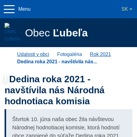
Slo
Menu
SK
044 / 55 932 46
lubela@lubela
Obec
Ľubeľa
Úvodná stránka
Udalosti v obci
Fotogaléria
Rok 2021
Dedina roka 2021 - navštívila nás...
Dedina roka 2021 -
navštívila nás Národná
hodnotiaca komisia
Štvrtok 10. júna naša obec žila návštevou
Národnej hodnotiacej komisie, ktorá hodnotí
obce zapojené do súťaže Dedina roka 2021.