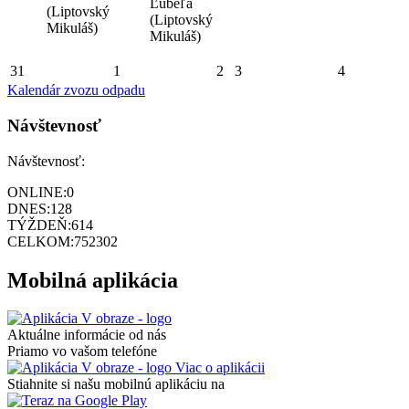
Ľubeľa
(Liptovský
(Liptovský
Mikuláš)
Mikuláš)
31
1
2
3
4
Kalendár zvozu odpadu
Návštevnosť
Návštevnosť:
ONLINE:
0
DNES:
128
TÝŽDEŇ:
614
CELKOM:
752302
Mobilná aplikácia
Aktuálne informácie od nás
Priamo vo vašom telefóne
Viac o aplikácii
Stiahnite si našu mobilnú aplikáciu na