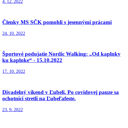
4. 12. 2022
Členky MS SČK pomohli s jesennými prácami
24. 10. 2022
Športové podujatie Nordic Walking: „Od kaplnky
ku kaplnke“ - 15.10.2022
17. 10. 2022
Divadelný víkend v Ľubeli. Po covidovej pauze sa
ochotníci stretli na Ľubeľafeste.
23. 9. 2022