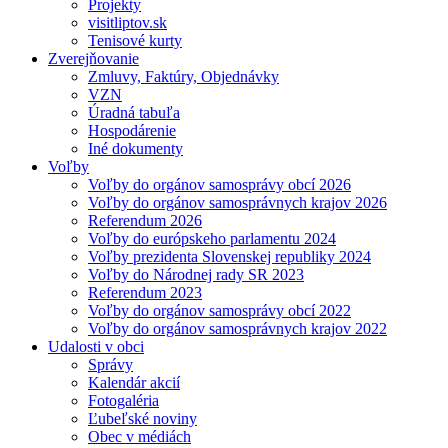
Projekty
visitliptov.sk
Tenisové kurty
Zverejňovanie
Zmluvy, Faktúry, Objednávky
VZN
Úradná tabuľa
Hospodárenie
Iné dokumenty
Voľby
Voľby do orgánov samosprávy obcí 2026
Voľby do orgánov samosprávnych krajov 2026
Referendum 2026
Voľby do európskeho parlamentu 2024
Voľby prezidenta Slovenskej republiky 2024
Voľby do Národnej rady SR 2023
Referendum 2023
Voľby do orgánov samosprávy obcí 2022
Voľby do orgánov samosprávnych krajov 2022
Udalosti v obci
Správy
Kalendár akcií
Fotogaléria
Ľubeľské noviny
Obec v médiách