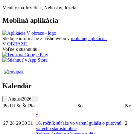
Meniny má
Jozefína
, Nehoslav, Jozefa
Mobilná aplikácia
Sledujte informácie z nášho webu v
mobilnej aplikácii -
V OBRAZE.
Voľne k stiahnutiu:
Kalendár
August
2026
Po
Ut
St
Št
Pia
So
Ne
1
1
27
28
29
30
31
16. ročník súťaže vo varení gulášu o putovnú
2
varechu starostu obce
Zobraziť všetky záznamy z dňa