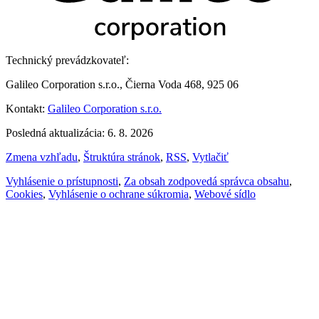
Technický prevádzkovateľ:
Galileo Corporation s.r.o., Čierna Voda 468, 925 06
Kontakt:
Galileo Corporation s.r.o.
Posledná aktualizácia: 6. 8. 2026
Zmena vzhľadu
,
Štruktúra stránok
,
RSS
,
Vytlačiť
Vyhlásenie o prístupnosti
,
Za obsah zodpovedá správca obsahu
,
Cookies
,
Vyhlásenie o ochrane súkromia
,
Webové sídlo