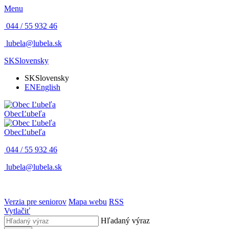
Menu
044 / 55 932 46
lubela@lubela.sk
SK
Slovensky
SK
Slovensky
EN
English
Obec
Ľubeľa
Obec
Ľubeľa
044 / 55 932 46
lubela@lubela.sk
Verzia pre seniorov
Mapa webu
RSS
Vytlačiť
Hľadaný výraz