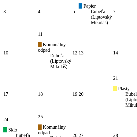
Papier
3
4
5
Ľubeľa
7
(Liptovský
Mikuláš)
11
Komunálny
odpad
10
12
13
14
Ľubeľa
(Liptovský
Mikuláš)
21
Plasty
17
18
19
20
Ľube
(Lipt
Mikul
25
24
Komunálny
Sklo
odpad
Ľubeľa
26
27
28