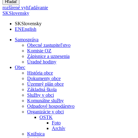
Hľadať
rozšírené vyhľadávanie
SK
Slovensky
SK
Slovensky
EN
English
Samospráva
Obecné zastupiteľstvo
Komisie OZ
Zápisnice a uznesenia
Úradné hodiny
Obec
História obce
Dokumenty obce
Územný plán obce
Základná škola
Služby v obci
Komunálne služby
Odpadové hospodárstvo
Organizácie v obci
OSTK
Foto
Archív
Knižnica