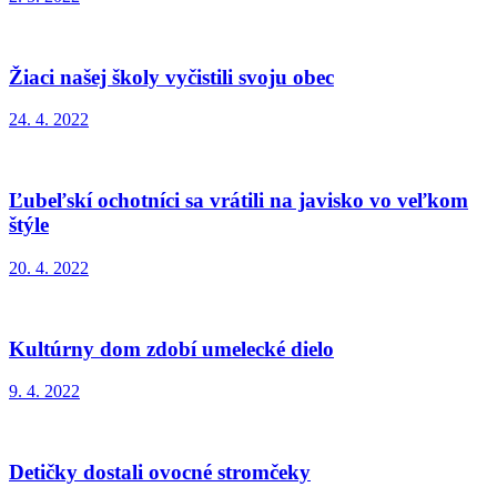
Žiaci našej školy vyčistili svoju obec
24. 4. 2022
Ľubeľskí ochotníci sa vrátili na javisko vo veľkom
štýle
20. 4. 2022
Kultúrny dom zdobí umelecké dielo
9. 4. 2022
Detičky dostali ovocné stromčeky