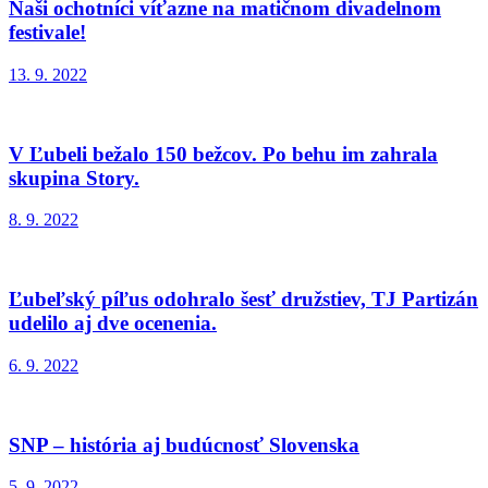
Naši ochotníci víťazne na matičnom divadelnom
festivale!
13. 9. 2022
V Ľubeli bežalo 150 bežcov. Po behu im zahrala
skupina Story.
8. 9. 2022
Ľubeľský píľus odohralo šesť družstiev, TJ Partizán
udelilo aj dve ocenenia.
6. 9. 2022
SNP – história aj budúcnosť Slovenska
5. 9. 2022