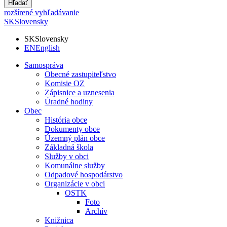
Hľadať
rozšírené vyhľadávanie
SK
Slovensky
SK
Slovensky
EN
English
Samospráva
Obecné zastupiteľstvo
Komisie OZ
Zápisnice a uznesenia
Úradné hodiny
Obec
História obce
Dokumenty obce
Územný plán obce
Základná škola
Služby v obci
Komunálne služby
Odpadové hospodárstvo
Organizácie v obci
OSTK
Foto
Archív
Knižnica