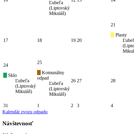
Ľubeľa
(Liptovský
Mikuláš)
21
Plasty
17
18
19
20
Ľube
(Lipt
Mikul
25
24
Komunálny
Sklo
odpad
Ľubeľa
26
27
28
Ľubeľa
(Liptovský
(Liptovský
Mikuláš)
Mikuláš)
31
1
2
3
4
Kalendár zvozu odpadu
Návštevnosť