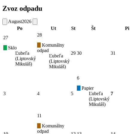
Zvoz odpadu
August
2026
Po
Ut
St
Št
Pi
28
27
Komunálny
Sklo
odpad
Ľubeľa
29
30
31
Ľubeľa
(Liptovský
(Liptovský
Mikuláš)
Mikuláš)
6
Papier
3
4
5
Ľubeľa
7
(Liptovský
Mikuláš)
11
Komunálny
odpad
10
12
13
14