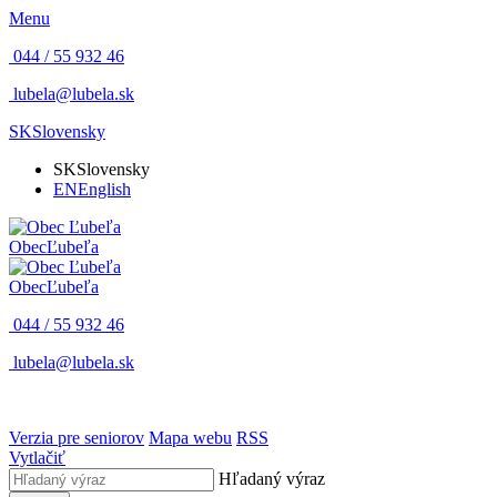
Menu
044 / 55 932 46
lubela@lubela.sk
SK
Slovensky
SK
Slovensky
EN
English
Obec
Ľubeľa
Obec
Ľubeľa
044 / 55 932 46
lubela@lubela.sk
Verzia pre seniorov
Mapa webu
RSS
Vytlačiť
Hľadaný výraz