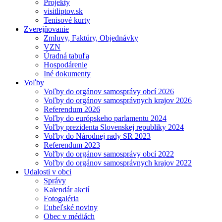
Projekty
visitliptov.sk
Tenisové kurty
Zverejňovanie
Zmluvy, Faktúry, Objednávky
VZN
Úradná tabuľa
Hospodárenie
Iné dokumenty
Voľby
Voľby do orgánov samosprávy obcí 2026
Voľby do orgánov samosprávnych krajov 2026
Referendum 2026
Voľby do európskeho parlamentu 2024
Voľby prezidenta Slovenskej republiky 2024
Voľby do Národnej rady SR 2023
Referendum 2023
Voľby do orgánov samosprávy obcí 2022
Voľby do orgánov samosprávnych krajov 2022
Udalosti v obci
Správy
Kalendár akcií
Fotogaléria
Ľubeľské noviny
Obec v médiách