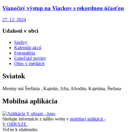
Vianočný výstup na Viackov s rekordnou účasťou
27. 12. 2024
Udalosti v obci
Správy
Kalendár akcií
Fotogaléria
Ľubeľské noviny
Obec v médiách
Sviatok
Meniny má
Štefánia
, Kajetán, Afra, Afrodita, Kajetána, Štefana
Mobilná aplikácia
Sledujte informácie z nášho webu v
mobilnej aplikácii -
V OBRAZE.
Voľne k stiahnutiu: