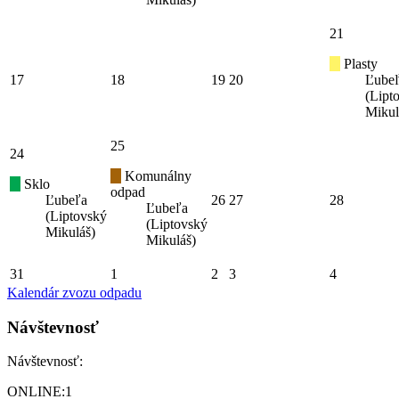
21
Plasty
17
18
19
20
Ľube
(Lipt
Mikul
25
24
Komunálny
Sklo
odpad
Ľubeľa
26
27
28
Ľubeľa
(Liptovský
(Liptovský
Mikuláš)
Mikuláš)
31
1
2
3
4
Kalendár zvozu odpadu
Návštevnosť
Návštevnosť:
ONLINE:
1