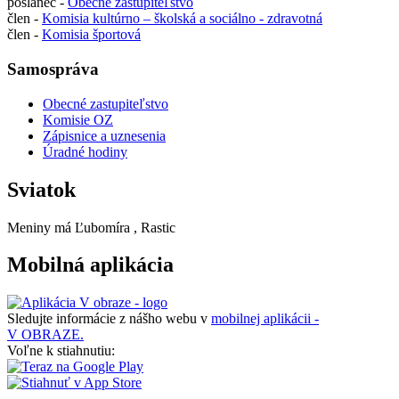
poslanec -
Obecné zastupiteľstvo
člen -
Komisia kultúrno – školská a sociálno - zdravotná
člen -
Komisia športová
Samospráva
Obecné zastupiteľstvo
Komisie OZ
Zápisnice a uznesenia
Úradné hodiny
Sviatok
Meniny má
Ľubomíra
, Rastic
Mobilná aplikácia
Sledujte informácie z nášho webu v
mobilnej aplikácii -
V OBRAZE.
Voľne k stiahnutiu: