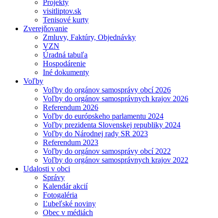
Projekty
visitliptov.sk
Tenisové kurty
Zverejňovanie
Zmluvy, Faktúry, Objednávky
VZN
Úradná tabuľa
Hospodárenie
Iné dokumenty
Voľby
Voľby do orgánov samosprávy obcí 2026
Voľby do orgánov samosprávnych krajov 2026
Referendum 2026
Voľby do európskeho parlamentu 2024
Voľby prezidenta Slovenskej republiky 2024
Voľby do Národnej rady SR 2023
Referendum 2023
Voľby do orgánov samosprávy obcí 2022
Voľby do orgánov samosprávnych krajov 2022
Udalosti v obci
Správy
Kalendár akcií
Fotogaléria
Ľubeľské noviny
Obec v médiách