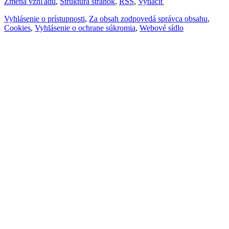
Zmena vzhľadu
,
Štruktúra stránok
,
RSS
,
Vytlačiť
Vyhlásenie o prístupnosti
,
Za obsah zodpovedá správca obsahu
,
Cookies
,
Vyhlásenie o ochrane súkromia
,
Webové sídlo