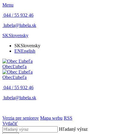
Menu
044 / 55 932 46
lubela@lubela.sk
SK
Slovensky
SK
Slovensky
EN
English
Obec
Ľubeľa
Obec
Ľubeľa
044 / 55 932 46
lubela@lubela.sk
Verzia pre seniorov
Mapa webu
RSS
Vytlačiť
Hľadaný výraz