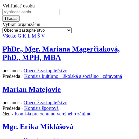
Vyhľadať osobu
Hľadať
Vybrať organizáciu
Všetko
G
K
L
M
Š
V
PhDr., Mgr. Mariana Magerčiaková,
PhD., MPH, MBA
poslanec -
Obecné zastupiteľstvo
Predseda -
Komisia kultúrno – školská a sociálno - zdravotná
Marian Matejovie
poslanec -
Obecné zastupiteľstvo
Predseda -
Komisia športová
člen -
Komisia pre ochranu verejného záujmu
Mgr. Erika Miklášová