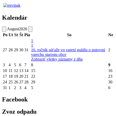
Kalendár
August
2026
Po
Ut
St
Št
Pia
So
Ne
1
1
27
28
29
30
31
16. ročník súťaže vo varení gulášu o putovnú
2
varechu starostu obce
Zobraziť všetky záznamy z dňa
3
4
5
6
7
8
9
10
11
12
13
14
15
16
17
18
19
20
21
22
23
24
25
26
27
28
29
30
31
1
2
3
4
5
6
Facebook
Zvoz odpadu