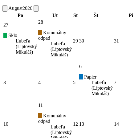
August
2026
Po
Ut
St
Št
Pi
28
27
Komunálny
Sklo
odpad
Ľubeľa
29
30
31
Ľubeľa
(Liptovský
(Liptovský
Mikuláš)
Mikuláš)
6
Papier
3
4
5
Ľubeľa
7
(Liptovský
Mikuláš)
11
Komunálny
odpad
10
12
13
14
Ľubeľa
(Liptovský
Mikuláš)