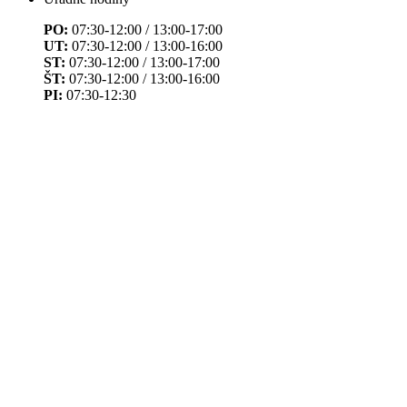
PO:
07:30-12:00 / 13:00-17:00
UT:
07:30-12:00 / 13:00-16:00
ST:
07:30-12:00 / 13:00-17:00
ŠT:
07:30-12:00 / 13:00-16:00
PI:
07:30-12:30