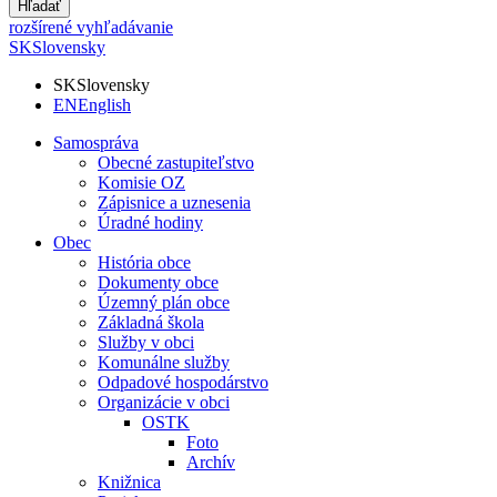
Hľadať
rozšírené vyhľadávanie
SK
Slovensky
SK
Slovensky
EN
English
Samospráva
Obecné zastupiteľstvo
Komisie OZ
Zápisnice a uznesenia
Úradné hodiny
Obec
História obce
Dokumenty obce
Územný plán obce
Základná škola
Služby v obci
Komunálne služby
Odpadové hospodárstvo
Organizácie v obci
OSTK
Foto
Archív
Knižnica