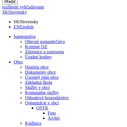
Hľadať
rozšírené vyhľadávanie
SK
Slovensky
SK
Slovensky
EN
English
Samospráva
Obecné zastupiteľstvo
Komisie OZ
Zápisnice a uznesenia
Úradné hodiny
Obec
História obce
Dokumenty obce
Územný plán obce
Základná škola
Služby v obci
Komunálne služby
Odpadové hospodárstvo
Organizácie v obci
OSTK
Foto
Archív
Knižnica