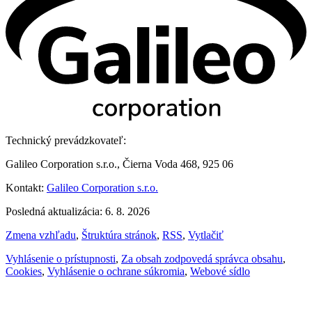
Technický prevádzkovateľ:
Galileo Corporation s.r.o., Čierna Voda 468, 925 06
Kontakt:
Galileo Corporation s.r.o.
Posledná aktualizácia: 6. 8. 2026
Zmena vzhľadu
,
Štruktúra stránok
,
RSS
,
Vytlačiť
Vyhlásenie o prístupnosti
,
Za obsah zodpovedá správca obsahu
,
Cookies
,
Vyhlásenie o ochrane súkromia
,
Webové sídlo