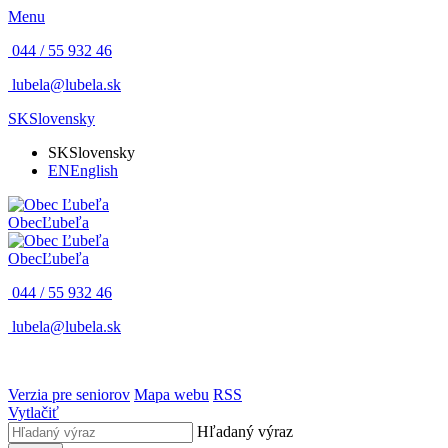
Menu
044 / 55 932 46
lubela@lubela.sk
SK
Slovensky
SK
Slovensky
EN
English
Obec
Ľubeľa
Obec
Ľubeľa
044 / 55 932 46
lubela@lubela.sk
Verzia pre seniorov
Mapa webu
RSS
Vytlačiť
Hľadaný výraz