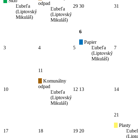
Sklo
odpad
Ľubeľa
29
30
31
Ľubeľa
(Liptovský
(Liptovský
Mikuláš)
Mikuláš)
6
Papier
3
4
5
Ľubeľa
7
(Liptovský
Mikuláš)
11
Komunálny
odpad
10
12
13
14
Ľubeľa
(Liptovský
Mikuláš)
21
Plasty
17
18
19
20
Ľube
(Lipt