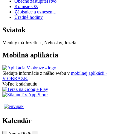
Obecné zastupiteľstvo
Komisie OZ
Zápisnice a uznesenia
Úradné hodiny
Sviatok
Meniny má
Jozefína
, Nehoslav, Jozefa
Mobilná aplikácia
Sledujte informácie z nášho webu v
mobilnej aplikácii -
V OBRAZE.
Voľne k stiahnutiu:
Kalendár
August
2026