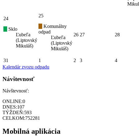
Mikul
25
24
Komunálny
Sklo
odpad
Ľubeľa
26
27
28
Ľubeľa
(Liptovský
(Liptovský
Mikuláš)
Mikuláš)
31
1
2
3
4
Kalendár zvozu odpadu
Návštevnosť
Návštevnosť:
ONLINE:
0
DNES:
107
TÝŽDEŇ:
593
CELKOM:
752281
Mobilná aplikácia