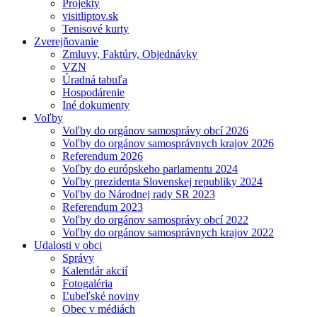
Projekty
visitliptov.sk
Tenisové kurty
Zverejňovanie
Zmluvy, Faktúry, Objednávky
VZN
Úradná tabuľa
Hospodárenie
Iné dokumenty
Voľby
Voľby do orgánov samosprávy obcí 2026
Voľby do orgánov samosprávnych krajov 2026
Referendum 2026
Voľby do európskeho parlamentu 2024
Voľby prezidenta Slovenskej republiky 2024
Voľby do Národnej rady SR 2023
Referendum 2023
Voľby do orgánov samosprávy obcí 2022
Voľby do orgánov samosprávnych krajov 2022
Udalosti v obci
Správy
Kalendár akcií
Fotogaléria
Ľubeľské noviny
Obec v médiách