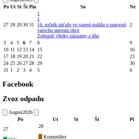
Po
Ut
St
Št
Pia
So
Ne
1
1
27
28
29
30
31
16. ročník súťaže vo varení gulášu o putovnú
2
varechu starostu obce
Zobraziť všetky záznamy z dňa
3
4
5
6
7
8
9
10
11
12
13
14
15
16
17
18
19
20
21
22
23
24
25
26
27
28
29
30
31
1
2
3
4
5
6
Facebook
Zvoz odpadu
August
2026
Po
Ut
St
Št
Pi
28
27
Komunálny