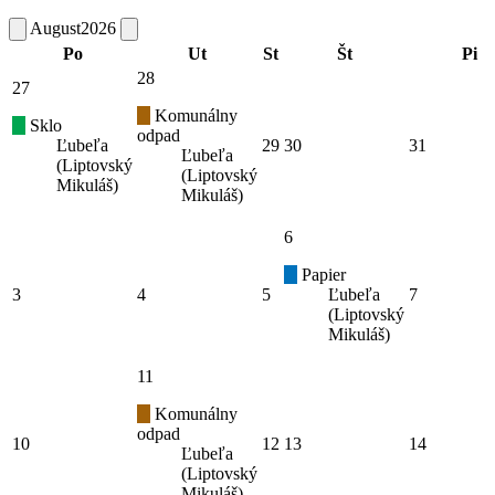
August
2026
Po
Ut
St
Št
Pi
28
27
Komunálny
Sklo
odpad
Ľubeľa
29
30
31
Ľubeľa
(Liptovský
(Liptovský
Mikuláš)
Mikuláš)
6
Papier
3
4
5
Ľubeľa
7
(Liptovský
Mikuláš)
11
Komunálny
odpad
10
12
13
14
Ľubeľa
(Liptovský
Mikuláš)