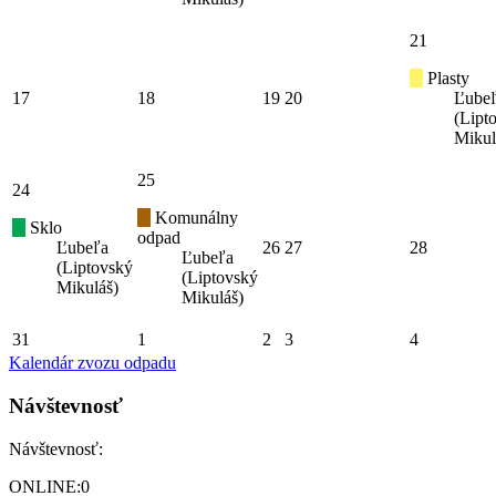
21
Plasty
17
18
19
20
Ľube
(Lipt
Mikul
25
24
Komunálny
Sklo
odpad
Ľubeľa
26
27
28
Ľubeľa
(Liptovský
(Liptovský
Mikuláš)
Mikuláš)
31
1
2
3
4
Kalendár zvozu odpadu
Návštevnosť
Návštevnosť:
ONLINE:
0