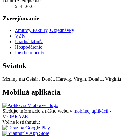
Dátum zverejnenia:
5. 3. 2025
Zverejňovanie
Zmluvy, Faktúry, Objednávky
VZN
Úradná tabuľa
Hospodárenie
Iné dokumenty
Sviatok
Meniny má
Oskár
, Donát, Hartvig, Virgín, Donáta, Virgínia
Mobilná aplikácia
Sledujte informácie z nášho webu v
mobilnej aplikácii -
V OBRAZE.
Voľne k stiahnutiu: