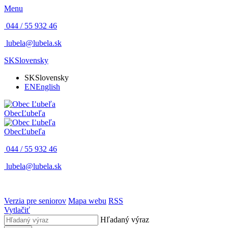
Menu
044 / 55 932 46
lubela@lubela.sk
SK
Slovensky
SK
Slovensky
EN
English
Obec
Ľubeľa
Obec
Ľubeľa
044 / 55 932 46
lubela@lubela.sk
Verzia pre seniorov
Mapa webu
RSS
Vytlačiť
Hľadaný výraz