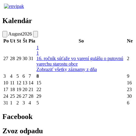
Kalendár
August
2026
Po
Ut
St
Št
Pia
So
Ne
1
1
27
28
29
30
31
16. ročník súťaže vo varení gulášu o putovnú
2
varechu starostu obce
Zobraziť všetky záznamy z dňa
3
4
5
6
7
8
9
10
11
12
13
14
15
16
17
18
19
20
21
22
23
24
25
26
27
28
29
30
31
1
2
3
4
5
6
Facebook
Zvoz odpadu