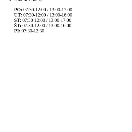
PO:
07:30-12:00 / 13:00-17:00
UT:
07:30-12:00 / 13:00-16:00
ST:
07:30-12:00 / 13:00-17:00
ŠT:
07:30-12:00 / 13:00-16:00
PI:
07:30-12:30