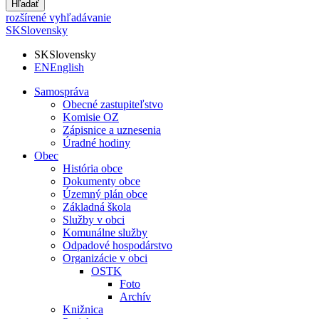
Hľadať
rozšírené vyhľadávanie
SK
Slovensky
SK
Slovensky
EN
English
Samospráva
Obecné zastupiteľstvo
Komisie OZ
Zápisnice a uznesenia
Úradné hodiny
Obec
História obce
Dokumenty obce
Územný plán obce
Základná škola
Služby v obci
Komunálne služby
Odpadové hospodárstvo
Organizácie v obci
OSTK
Foto
Archív
Knižnica