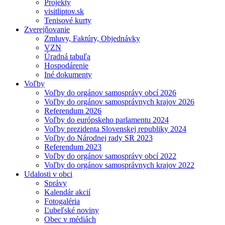
Projekty
visitliptov.sk
Tenisové kurty
Zverejňovanie
Zmluvy, Faktúry, Objednávky
VZN
Úradná tabuľa
Hospodárenie
Iné dokumenty
Voľby
Voľby do orgánov samosprávy obcí 2026
Voľby do orgánov samosprávnych krajov 2026
Referendum 2026
Voľby do európskeho parlamentu 2024
Voľby prezidenta Slovenskej republiky 2024
Voľby do Národnej rady SR 2023
Referendum 2023
Voľby do orgánov samosprávy obcí 2022
Voľby do orgánov samosprávnych krajov 2022
Udalosti v obci
Správy
Kalendár akcií
Fotogaléria
Ľubeľské noviny
Obec v médiách