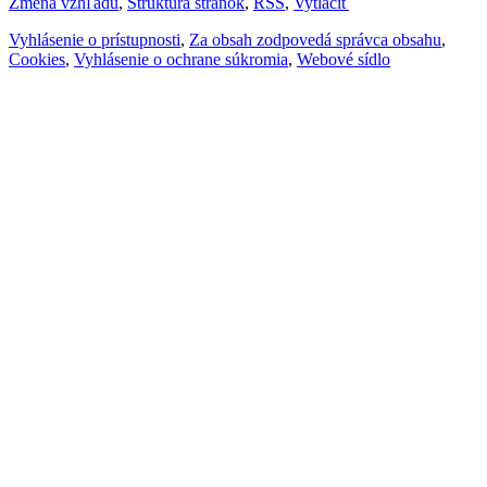
Zmena vzhľadu
,
Štruktúra stránok
,
RSS
,
Vytlačiť
Vyhlásenie o prístupnosti
,
Za obsah zodpovedá správca obsahu
,
Cookies
,
Vyhlásenie o ochrane súkromia
,
Webové sídlo