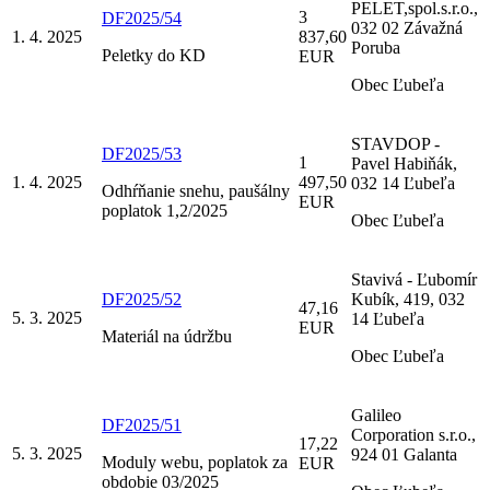
PELET,spol.s.r.o.,
3
DF2025/54
032 02 Závažná
1. 4. 2025
837,60
Poruba
Peletky do KD
EUR
Obec Ľubeľa
STAVDOP -
DF2025/53
1
Pavel Habiňák,
1. 4. 2025
497,50
032 14 Ľubeľa
Odhŕňanie snehu, paušálny
EUR
poplatok 1,2/2025
Obec Ľubeľa
Stavivá - Ľubomír
DF2025/52
Kubík, 419, 032
47,16
5. 3. 2025
14 Ľubeľa
EUR
Materiál na údržbu
Obec Ľubeľa
Galileo
DF2025/51
Corporation s.r.o.,
17,22
5. 3. 2025
924 01 Galanta
Moduly webu, poplatok za
EUR
obdobie 03/2025