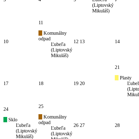
(Liptovský
Mikuláš)
11
Komunálny
odpad
10
12
13
14
Ľubeľa
(Liptovský
Mikuláš)
21
Plasty
17
18
19
20
Ľube
(Lipt
Mikul
25
24
Komunálny
Sklo
odpad
Ľubeľa
26
27
28
Ľubeľa
(Liptovský
(Liptovský
Mikuláš)