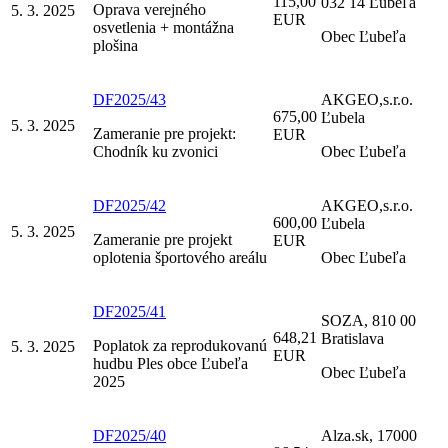
115,00
032 14 Ľubeľa
Oprava verejného
5. 3. 2025
EUR
osvetlenia + montážna
Obec Ľubeľa
plošina
DF2025/43
AKGEO,s.r.o.
675,00
Ľubela
5. 3. 2025
Zameranie pre projekt:
EUR
Chodník ku zvonici
Obec Ľubeľa
DF2025/42
AKGEO,s.r.o.
600,00
Ľubela
5. 3. 2025
Zameranie pre projekt
EUR
oplotenia športového areálu
Obec Ľubeľa
DF2025/41
SOZA, 810 00
648,21
Bratislava
Poplatok za reprodukovanú
5. 3. 2025
EUR
hudbu Ples obce Ľubeľa
Obec Ľubeľa
2025
DF2025/40
Alza.sk, 17000