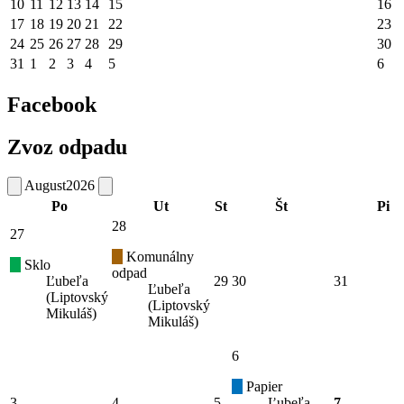
10
11
12
13
14
15
16
17
18
19
20
21
22
23
24
25
26
27
28
29
30
31
1
2
3
4
5
6
Facebook
Zvoz odpadu
August
2026
Po
Ut
St
Št
Pi
28
27
Komunálny
Sklo
odpad
Ľubeľa
29
30
31
Ľubeľa
(Liptovský
(Liptovský
Mikuláš)
Mikuláš)
6
Papier
3
4
5
Ľubeľa
7