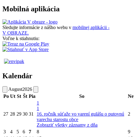
Mobilná aplikácia
Sledujte informácie z nášho webu v
mobilnej aplikácii -
V OBRAZE.
Voľne k stiahnutiu:
Kalendár
August
2026
Po
Ut
St
Št
Pia
So
Ne
1
1
27
28
29
30
31
16. ročník súťaže vo varení gulášu o putovnú
2
varechu starostu obce
Zobraziť všetky záznamy z dňa
3
4
5
6
7
8
9