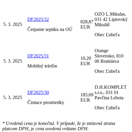
OZO L.Mikulas,
DF2025/32
031 42 Liptovský
828,87
5. 3. 2025
Mikuláš
EUR
Čerpanie septiku na OÚ
Obec Ľubeľa
Orange
DF2025/31
Slovensko, 810
10,20
5. 3. 2025
00 Bratislava
EUR
Mobilný telefón
Obec Ľubeľa
D.H.KOMPLET
DF2025/30
s.r.o., 031 01
185,69
5. 3. 2025
Pavčina Lehota
EUR
Čistiace prostriedky
Obec Ľubeľa
* Uvedená cena je konečná. V prípade, že je zmluvná strana
platcom DPH, je cena uvedená vrátane DPH.