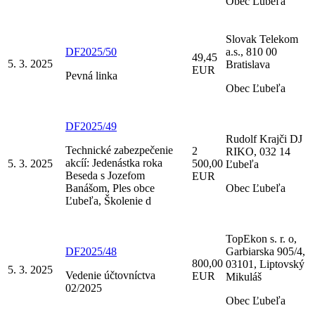
Obec Ľubeľa
Slovak Telekom
DF2025/50
a.s., 810 00
49,45
5. 3. 2025
Bratislava
EUR
Pevná linka
Obec Ľubeľa
DF2025/49
Rudolf Krajči DJ
Technické zabezpečenie
2
RIKO, 032 14
akcíí: Jedenástka roka
5. 3. 2025
500,00
Ľubeľa
Beseda s Jozefom
EUR
Banášom, Ples obce
Obec Ľubeľa
Ľubeľa, Školenie d
TopEkon s. r. o,
DF2025/48
Garbiarska 905/4,
800,00
03101, Liptovský
5. 3. 2025
Vedenie účtovníctva
EUR
Mikuláš
02/2025
Obec Ľubeľa