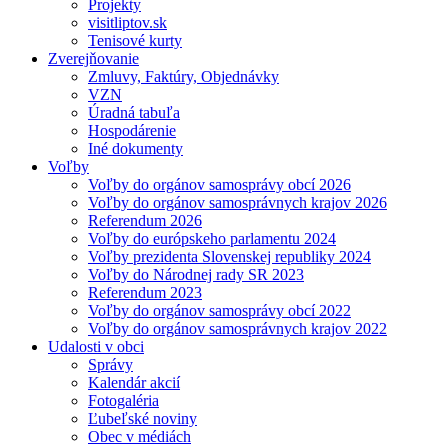
Projekty
visitliptov.sk
Tenisové kurty
Zverejňovanie
Zmluvy, Faktúry, Objednávky
VZN
Úradná tabuľa
Hospodárenie
Iné dokumenty
Voľby
Voľby do orgánov samosprávy obcí 2026
Voľby do orgánov samosprávnych krajov 2026
Referendum 2026
Voľby do európskeho parlamentu 2024
Voľby prezidenta Slovenskej republiky 2024
Voľby do Národnej rady SR 2023
Referendum 2023
Voľby do orgánov samosprávy obcí 2022
Voľby do orgánov samosprávnych krajov 2022
Udalosti v obci
Správy
Kalendár akcií
Fotogaléria
Ľubeľské noviny
Obec v médiách