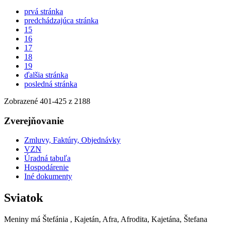
prvá stránka
predchádzajúca stránka
15
16
17
18
19
ďalšia stránka
posledná stránka
Zobrazené
401
-
425
z 2188
Zverejňovanie
Zmluvy, Faktúry, Objednávky
VZN
Úradná tabuľa
Hospodárenie
Iné dokumenty
Sviatok
Meniny má
Štefánia
, Kajetán, Afra, Afrodita, Kajetána, Štefana