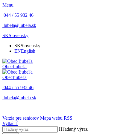
Menu
044 / 55 932 46
lubela@lubela.sk
SK
Slovensky
SK
Slovensky
EN
English
Obec
Ľubeľa
Obec
Ľubeľa
044 / 55 932 46
lubela@lubela.sk
Verzia pre seniorov
Mapa webu
RSS
Vytlačiť
Hľadaný výraz