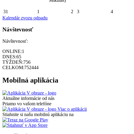
Mikuláš)
31
1
2
3
4
Kalendár zvozu odpadu
Návštevnosť
Návštevnosť:
ONLINE:
1
DNES:
65
TÝŽDEŇ:
756
CELKOM:
752444
Mobilná aplikácia
Aktuálne informácie od nás
Priamo vo vašom telefóne
Viac o aplikácii
Stiahnite si našu mobilnú aplikáciu na