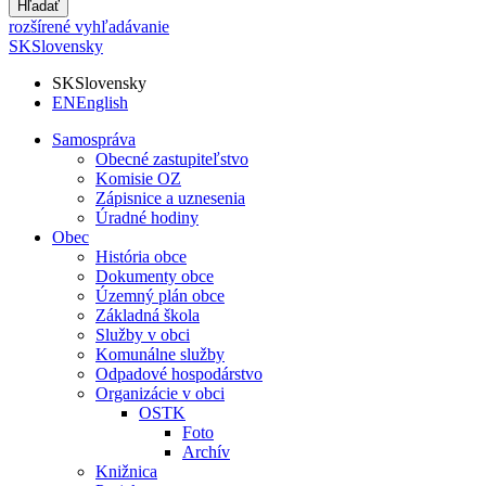
Hľadať
rozšírené vyhľadávanie
SK
Slovensky
SK
Slovensky
EN
English
Samospráva
Obecné zastupiteľstvo
Komisie OZ
Zápisnice a uznesenia
Úradné hodiny
Obec
História obce
Dokumenty obce
Územný plán obce
Základná škola
Služby v obci
Komunálne služby
Odpadové hospodárstvo
Organizácie v obci
OSTK
Foto
Archív
Knižnica