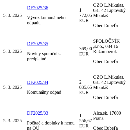
OZO L.Mikulas,
DF2025/36
1
031 42 Liptovský
5. 3. 2025
772,05
Mikuláš
Vývoz komunálneho
EUR
odpadu
Obec Ľubeľa
SPOLOČNÍK
DF2025/35
,s.r.o., 034 16
369,00
5. 3. 2025
Ružomberok
Noviny spoločník-
EUR
predplatné
Obec Ľubeľa
OZO L.Mikulas,
2
DF2025/34
031 42 Liptovský
5. 3. 2025
035,65
Mikuláš
Komunálny odpad
EUR
Obec Ľubeľa
DF2025/33
Alza.sk, 17000
1
Praha
5. 3. 2025
556,67
Počitač a doplnky k nemu
EUR
na OÚ
Obec Ľubeľa