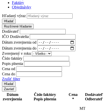
Faktúry
Objednávky
Hľadaný výraz
Hľadať
Rozšírené hľadanie
Dodávateľ
IČO Dodávatelia
Dátum zverejnenia od
Dátum zverejnenia do
Zverejnený v roku
Číslo faktúry
Popis plnenia
Cena od
Cena do
Zrušiť filter
Zavrieť
Dátum
Číslo faktúry
Cena
Dodávateľ
zverejnenia
Popis plnenia
*
Odberateľ
MT