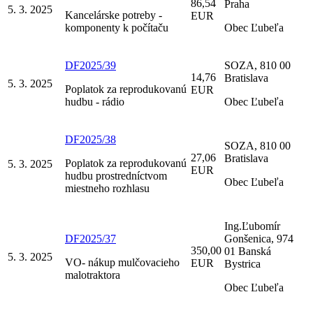
86,54
Praha
5. 3. 2025
Kancelárske potreby -
EUR
komponenty k počítaču
Obec Ľubeľa
DF2025/39
SOZA, 810 00
14,76
Bratislava
5. 3. 2025
Poplatok za reprodukovanú
EUR
hudbu - rádio
Obec Ľubeľa
DF2025/38
SOZA, 810 00
27,06
Bratislava
Poplatok za reprodukovanú
5. 3. 2025
EUR
hudbu prostredníctvom
Obec Ľubeľa
miestneho rozhlasu
Ing.Ľubomír
DF2025/37
Gonšenica, 974
350,00
01 Banská
5. 3. 2025
VO- nákup mulčovacieho
EUR
Bystrica
malotraktora
Obec Ľubeľa