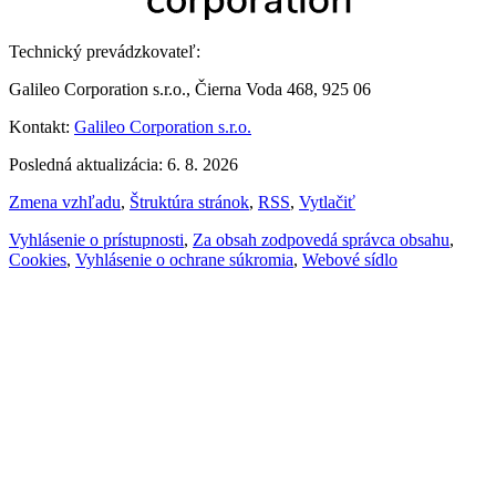
Technický prevádzkovateľ:
Galileo Corporation s.r.o., Čierna Voda 468, 925 06
Kontakt:
Galileo Corporation s.r.o.
Posledná aktualizácia: 6. 8. 2026
Zmena vzhľadu
,
Štruktúra stránok
,
RSS
,
Vytlačiť
Vyhlásenie o prístupnosti
,
Za obsah zodpovedá správca obsahu
,
Cookies
,
Vyhlásenie o ochrane súkromia
,
Webové sídlo