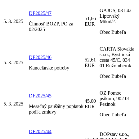
GAJOS, 031 42
DF2025/47
Liptovský
51,66
5. 3. 2025
Mikuláš
Činnosť BOZP, PO za
EUR
02/2025
Obec Ľubeľa
CARTA Slovakia
s.r.o., Bystrická
DF2025/46
52,61
cesta 45/C, 034
5. 3. 2025
EUR
01 Ružomberok
Kancelárske potreby
Obec Ľubeľa
OZ Pomoc
DF2025/45
psíkom, 902 01
45,00
5. 3. 2025
Pezinok
Mesačný paušálny poplatok
EUR
podľa zmluvy
Obec Ľubeľa
DF2025/44
DOPstav s.r.o.,