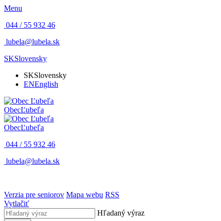
Menu
044 / 55 932 46
lubela@lubela.sk
SK
Slovensky
SK
Slovensky
EN
English
Obec
Ľubeľa
Obec
Ľubeľa
044 / 55 932 46
lubela@lubela.sk
Verzia pre seniorov
Mapa webu
RSS
Vytlačiť
Hľadaný výraz