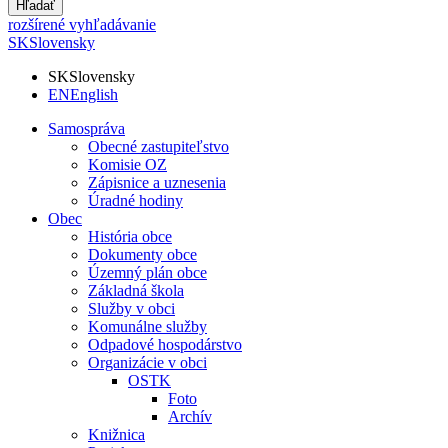
Hľadať
rozšírené vyhľadávanie
SK
Slovensky
SK
Slovensky
EN
English
Samospráva
Obecné zastupiteľstvo
Komisie OZ
Zápisnice a uznesenia
Úradné hodiny
Obec
História obce
Dokumenty obce
Územný plán obce
Základná škola
Služby v obci
Komunálne služby
Odpadové hospodárstvo
Organizácie v obci
OSTK
Foto
Archív
Knižnica