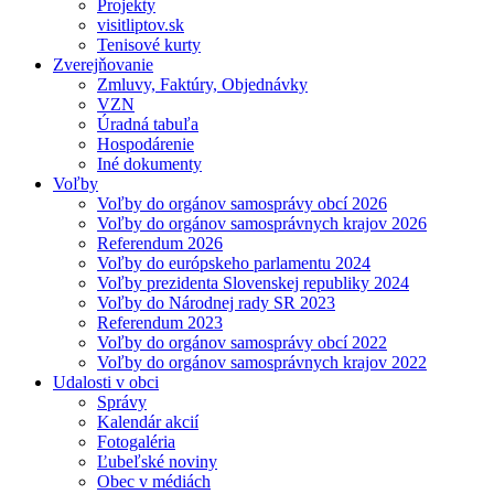
Projekty
visitliptov.sk
Tenisové kurty
Zverejňovanie
Zmluvy, Faktúry, Objednávky
VZN
Úradná tabuľa
Hospodárenie
Iné dokumenty
Voľby
Voľby do orgánov samosprávy obcí 2026
Voľby do orgánov samosprávnych krajov 2026
Referendum 2026
Voľby do európskeho parlamentu 2024
Voľby prezidenta Slovenskej republiky 2024
Voľby do Národnej rady SR 2023
Referendum 2023
Voľby do orgánov samosprávy obcí 2022
Voľby do orgánov samosprávnych krajov 2022
Udalosti v obci
Správy
Kalendár akcií
Fotogaléria
Ľubeľské noviny
Obec v médiách