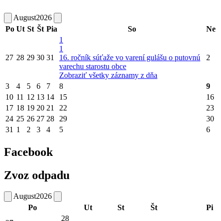
August
2026
Po
Ut
St
Št
Pia
So
Ne
1
1
27
28
29
30
31
16. ročník súťaže vo varení gulášu o putovnú
2
varechu starostu obce
Zobraziť všetky záznamy z dňa
3
4
5
6
7
8
9
10
11
12
13
14
15
16
17
18
19
20
21
22
23
24
25
26
27
28
29
30
31
1
2
3
4
5
6
Facebook
Zvoz odpadu
August
2026
Po
Ut
St
Št
Pi
28