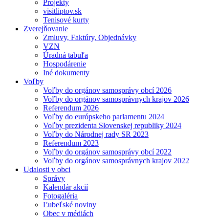
Projekty
visitliptov.sk
Tenisové kurty
Zverejňovanie
Zmluvy, Faktúry, Objednávky
VZN
Úradná tabuľa
Hospodárenie
Iné dokumenty
Voľby
Voľby do orgánov samosprávy obcí 2026
Voľby do orgánov samosprávnych krajov 2026
Referendum 2026
Voľby do európskeho parlamentu 2024
Voľby prezidenta Slovenskej republiky 2024
Voľby do Národnej rady SR 2023
Referendum 2023
Voľby do orgánov samosprávy obcí 2022
Voľby do orgánov samosprávnych krajov 2022
Udalosti v obci
Správy
Kalendár akcií
Fotogaléria
Ľubeľské noviny
Obec v médiách