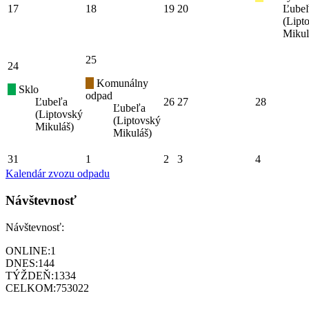
17
18
19
20
Ľube
(Lipt
Mikul
25
24
Komunálny
Sklo
odpad
Ľubeľa
26
27
28
Ľubeľa
(Liptovský
(Liptovský
Mikuláš)
Mikuláš)
31
1
2
3
4
Kalendár zvozu odpadu
Návštevnosť
Návštevnosť:
ONLINE:
1
DNES:
144
TÝŽDEŇ:
1334
CELKOM:
753022