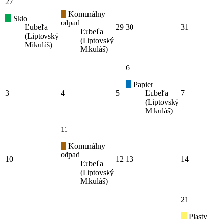
27
Komunálny
Sklo
odpad
Ľubeľa
29
30
31
Ľubeľa
(Liptovský
(Liptovský
Mikuláš)
Mikuláš)
6
Papier
3
4
5
Ľubeľa
7
(Liptovský
Mikuláš)
11
Komunálny
odpad
10
12
13
14
Ľubeľa
(Liptovský
Mikuláš)
21
Plasty