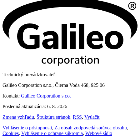
Technický prevádzkovateľ:
Galileo Corporation s.r.o., Čierna Voda 468, 925 06
Kontakt:
Galileo Corporation s.r.o.
Posledná aktualizácia: 6. 8. 2026
Zmena vzhľadu
,
Štruktúra stránok
,
RSS
,
Vytlačiť
Vyhlásenie o prístupnosti
,
Za obsah zodpovedá správca obsahu
,
Cookies
,
Vyhlásenie o ochrane súkromia
,
Webové sídlo