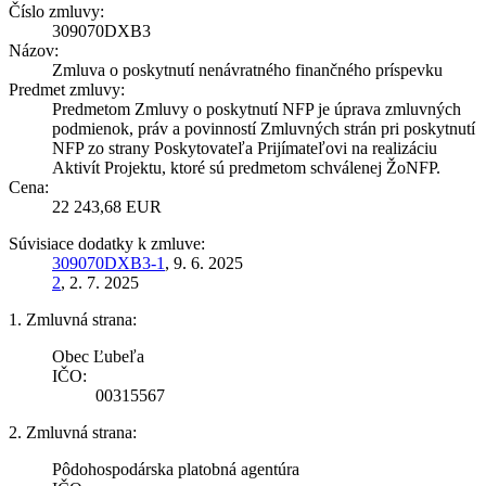
Číslo zmluvy:
309070DXB3
Názov:
Zmluva o poskytnutí nenávratného finančného príspevku
Predmet zmluvy:
Predmetom Zmluvy o poskytnutí NFP je úprava zmluvných
podmienok, práv a povinností Zmluvných strán pri poskytnutí
NFP zo strany Poskytovateľa Prijímateľovi na realizáciu
Aktivít Projektu, ktoré sú predmetom schválenej ŽoNFP.
Cena:
22 243,68 EUR
Súvisiace dodatky k zmluve:
309070DXB3-1
, 9. 6. 2025
2
, 2. 7. 2025
1. Zmluvná strana:
Obec Ľubeľa
IČO:
00315567
2. Zmluvná strana:
Pôdohospodárska platobná agentúra