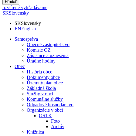
Hľadať
rozšírené vyhľadávanie
SK
Slovensky
SK
Slovensky
EN
English
Samospráva
Obecné zastupiteľstvo
Komisie OZ
Zápisnice a uznesenia
Úradné hodiny
Obec
História obce
Dokumenty obce
Územný plán obce
Základná škola
Služby v obci
Komunálne služby
Odpadové hospodárstvo
Organizácie v obci
OSTK
Foto
Archív
Knižnica