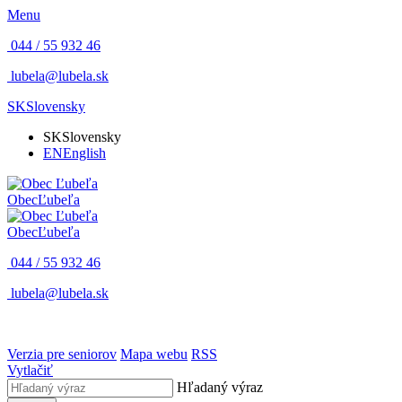
Menu
044 / 55 932 46
lubela@lubela.sk
SK
Slovensky
SK
Slovensky
EN
English
Obec
Ľubeľa
Obec
Ľubeľa
044 / 55 932 46
lubela@lubela.sk
Verzia pre seniorov
Mapa webu
RSS
Vytlačiť
Hľadaný výraz