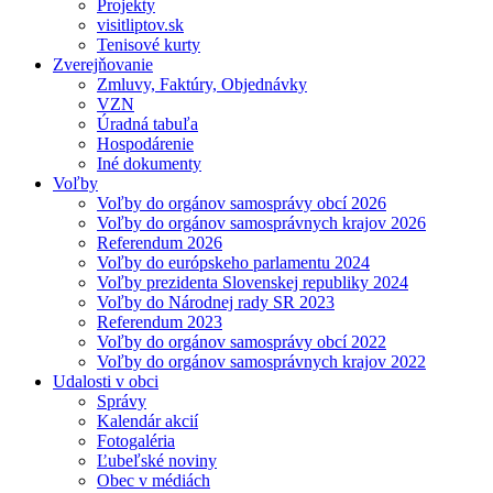
Projekty
visitliptov.sk
Tenisové kurty
Zverejňovanie
Zmluvy, Faktúry, Objednávky
VZN
Úradná tabuľa
Hospodárenie
Iné dokumenty
Voľby
Voľby do orgánov samosprávy obcí 2026
Voľby do orgánov samosprávnych krajov 2026
Referendum 2026
Voľby do európskeho parlamentu 2024
Voľby prezidenta Slovenskej republiky 2024
Voľby do Národnej rady SR 2023
Referendum 2023
Voľby do orgánov samosprávy obcí 2022
Voľby do orgánov samosprávnych krajov 2022
Udalosti v obci
Správy
Kalendár akcií
Fotogaléria
Ľubeľské noviny
Obec v médiách