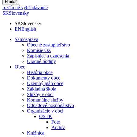
Hľadať
rozšírené vyhľadávanie
SK
Slovensky
SK
Slovensky
EN
English
Samospráva
Obecné zastupiteľstvo
Komisie OZ
Zápisnice a uznesenia
Úradné hodiny
Obec
História obce
Dokumenty obce
Územný plán obce
Základná škola
Služby v obci
Komunálne služby
Odpadové hospodárstvo
Organizácie v obci
OSTK
Foto
Archív
Knižnica