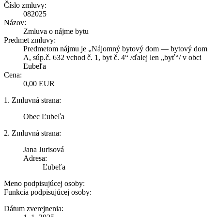
Číslo zmluvy:
082025
Názov:
Zmluva o nájme bytu
Predmet zmluvy:
Predmetom nájmu je „Nájomný bytový dom — bytový dom
A, súp.č. 632 vchod č. 1, byt č. 4“ /ďalej len „byť“/ v obci
Ľubeľa
Cena:
0,00 EUR
1. Zmluvná strana:
Obec Ľubeľa
2. Zmluvná strana:
Jana Jurisová
Adresa:
Ľubeľa
Meno podpisujúcej osoby:
Funkcia podpisujúcej osoby:
Dátum zverejnenia: