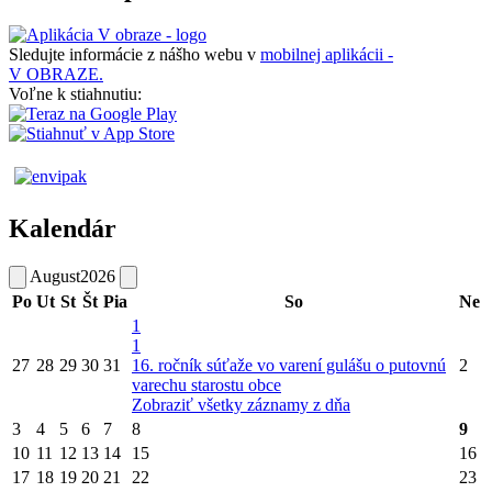
Sledujte informácie z nášho webu v
mobilnej aplikácii -
V OBRAZE.
Voľne k stiahnutiu:
Kalendár
August
2026
Po
Ut
St
Št
Pia
So
Ne
1
1
27
28
29
30
31
16. ročník súťaže vo varení gulášu o putovnú
2
varechu starostu obce
Zobraziť všetky záznamy z dňa
3
4
5
6
7
8
9
10
11
12
13
14
15
16
17
18
19
20
21
22
23