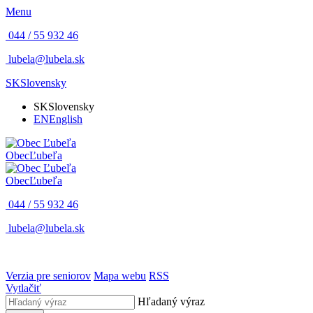
Menu
044 / 55 932 46
lubela@lubela.sk
SK
Slovensky
SK
Slovensky
EN
English
Obec
Ľubeľa
Obec
Ľubeľa
044 / 55 932 46
lubela@lubela.sk
Verzia pre seniorov
Mapa webu
RSS
Vytlačiť
Hľadaný výraz