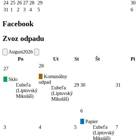
24
25
26
27
28
29
30
31
1
2
3
4
5
6
Facebook
Zvoz odpadu
August
2026
Po
Ut
St
Št
Pi
28
27
Komunálny
Sklo
odpad
Ľubeľa
29
30
31
Ľubeľa
(Liptovský
(Liptovský
Mikuláš)
Mikuláš)
6
Papier
3
4
5
Ľubeľa
7
(Liptovský
Mikuláš)