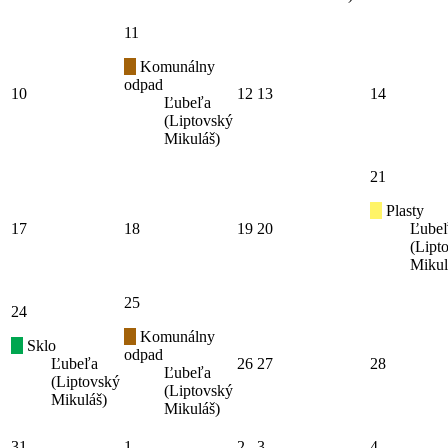
11
Komunálny
odpad
10
12
13
14
Ľubeľa
(Liptovský
Mikuláš)
21
Plasty
17
18
19
20
Ľube
(Lipt
Mikul
25
24
Komunálny
Sklo
odpad
Ľubeľa
26
27
28
Ľubeľa
(Liptovský
(Liptovský
Mikuláš)
Mikuláš)
31
1
2
3
4