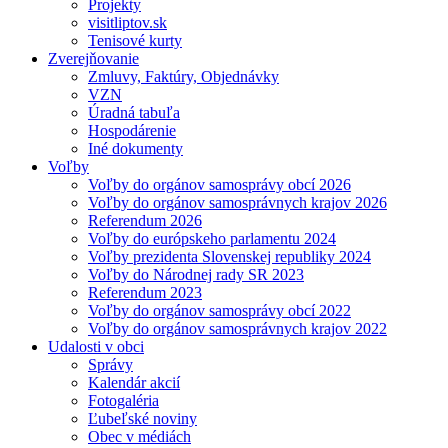
Projekty
visitliptov.sk
Tenisové kurty
Zverejňovanie
Zmluvy, Faktúry, Objednávky
VZN
Úradná tabuľa
Hospodárenie
Iné dokumenty
Voľby
Voľby do orgánov samosprávy obcí 2026
Voľby do orgánov samosprávnych krajov 2026
Referendum 2026
Voľby do európskeho parlamentu 2024
Voľby prezidenta Slovenskej republiky 2024
Voľby do Národnej rady SR 2023
Referendum 2023
Voľby do orgánov samosprávy obcí 2022
Voľby do orgánov samosprávnych krajov 2022
Udalosti v obci
Správy
Kalendár akcií
Fotogaléria
Ľubeľské noviny
Obec v médiách