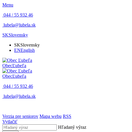
Menu
044 / 55 932 46
lubela@lubela.sk
SK
Slovensky
SK
Slovensky
EN
English
Obec
Ľubeľa
Obec
Ľubeľa
044 / 55 932 46
lubela@lubela.sk
Verzia pre seniorov
Mapa webu
RSS
Vytlačiť
Hľadaný výraz