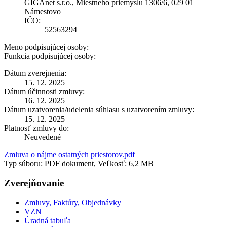
GIGAnet s.r.o., Miestneho priemyslu 1306/6, 029 01
Námestovo
IČO:
52563294
Meno podpisujúcej osoby:
Funkcia podpisujúcej osoby:
Dátum zverejnenia:
15. 12. 2025
Dátum účinnosti zmluvy:
16. 12. 2025
Dátum uzatvorenia/udelenia súhlasu s uzatvorením zmluvy:
15. 12. 2025
Platnosť zmluvy do:
Neuvedené
Zmluva o nájme ostatných priestorov.pdf
Typ súboru: PDF dokument, Veľkosť: 6,2 MB
Zverejňovanie
Zmluvy, Faktúry, Objednávky
VZN
Úradná tabuľa