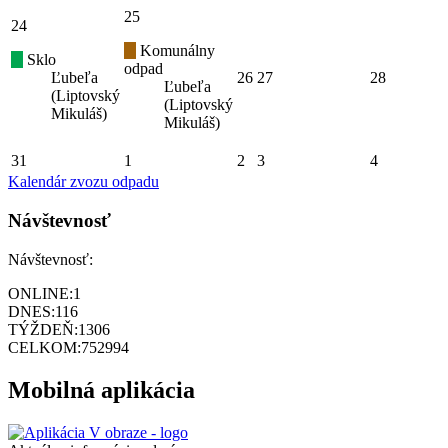
25
24
Komunálny
Sklo
odpad
Ľubeľa
26
27
28
Ľubeľa
(Liptovský
(Liptovský
Mikuláš)
Mikuláš)
31
1
2
3
4
Kalendár zvozu odpadu
Návštevnosť
Návštevnosť:
ONLINE:
1
DNES:
116
TÝŽDEŇ:
1306
CELKOM:
752994
Mobilná aplikácia