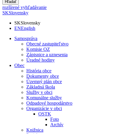
Hľadať
rozšírené vyhľadávanie
SK
Slovensky
SK
Slovensky
EN
English
Samospráva
Obecné zastupiteľstvo
Komisie OZ
Zápisnice a uznesenia
Úradné hodiny
Obec
História obce
Dokumenty obce
Územný plán obce
Základná škola
Služby v obci
Komunálne služby
Odpadové hospodárstvo
Organizácie v obci
OSTK
Foto
Archív
Knižnica