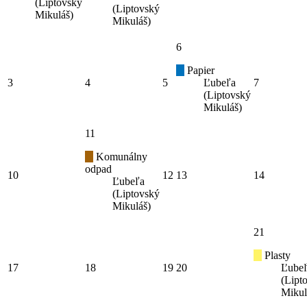
(Liptovský
(Liptovský
Mikuláš)
Mikuláš)
6
Papier
3
4
5
Ľubeľa
7
(Liptovský
Mikuláš)
11
Komunálny
odpad
10
12
13
14
Ľubeľa
(Liptovský
Mikuláš)
21
Plasty
17
18
19
20
Ľube
(Lipt
Mikul