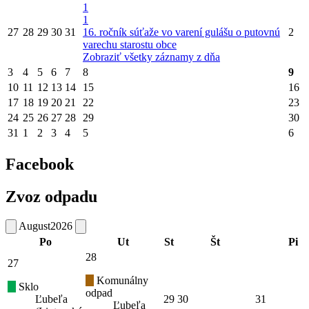
1
1
27
28
29
30
31
16. ročník súťaže vo varení gulášu o putovnú
2
varechu starostu obce
Zobraziť všetky záznamy z dňa
3
4
5
6
7
8
9
10
11
12
13
14
15
16
17
18
19
20
21
22
23
24
25
26
27
28
29
30
31
1
2
3
4
5
6
Facebook
Zvoz odpadu
August
2026
Po
Ut
St
Št
Pi
28
27
Komunálny
Sklo
odpad
Ľubeľa
29
30
31
Ľubeľa