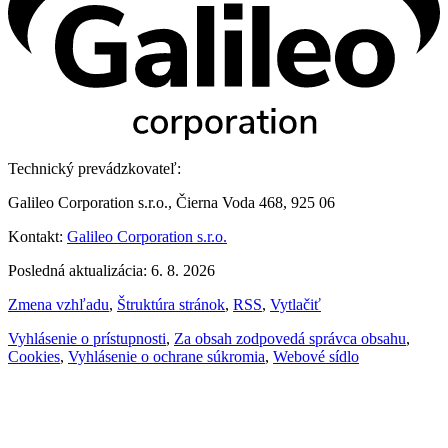
Technický prevádzkovateľ:
Galileo Corporation s.r.o., Čierna Voda 468, 925 06
Kontakt:
Galileo Corporation s.r.o.
Posledná aktualizácia: 6. 8. 2026
Zmena vzhľadu
,
Štruktúra stránok
,
RSS
,
Vytlačiť
Vyhlásenie o prístupnosti
,
Za obsah zodpovedá správca obsahu
,
Cookies
,
Vyhlásenie o ochrane súkromia
,
Webové sídlo