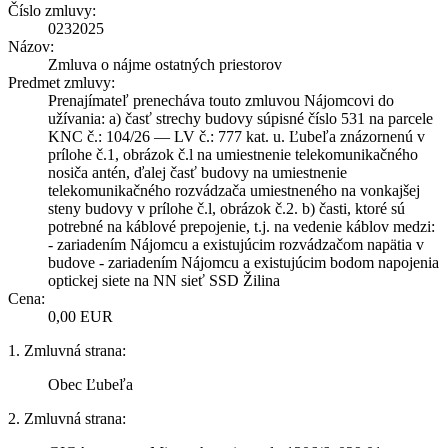
Číslo zmluvy:
0232025
Názov:
Zmluva o nájme ostatných priestorov
Predmet zmluvy:
Prenajímateľ prenecháva touto zmluvou Nájomcovi do
užívania: a) časť strechy budovy súpisné číslo 531 na parcele
KNC č.: 104/26 — LV č.: 777 kat. u. Ľubeľa znázornenú v
prílohe č.1, obrázok č.l na umiestnenie telekomunikačného
nosiča antén, ďalej časť budovy na umiestnenie
telekomunikačného rozvádzača umiestneného na vonkajšej
steny budovy v prílohe č.l, obrázok č.2. b) časti, ktoré sú
potrebné na káblové prepojenie, t.j. na vedenie káblov medzi:
- zariadením Nájomcu a existujúcim rozvádzačom napätia v
budove - zariadením Nájomcu a existujúcim bodom napojenia
optickej siete na NN sieť SSD Žilina
Cena:
0,00 EUR
1. Zmluvná strana:
Obec Ľubeľa
2. Zmluvná strana: