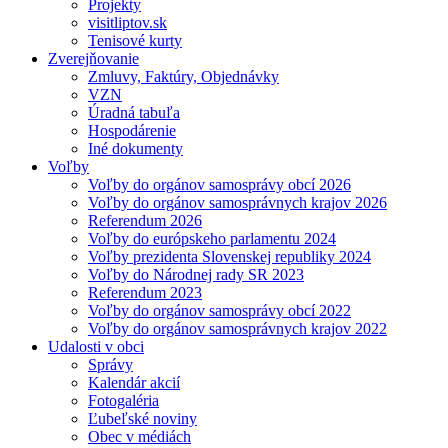
Projekty
visitliptov.sk
Tenisové kurty
Zverejňovanie
Zmluvy, Faktúry, Objednávky
VZN
Úradná tabuľa
Hospodárenie
Iné dokumenty
Voľby
Voľby do orgánov samosprávy obcí 2026
Voľby do orgánov samosprávnych krajov 2026
Referendum 2026
Voľby do európskeho parlamentu 2024
Voľby prezidenta Slovenskej republiky 2024
Voľby do Národnej rady SR 2023
Referendum 2023
Voľby do orgánov samosprávy obcí 2022
Voľby do orgánov samosprávnych krajov 2022
Udalosti v obci
Správy
Kalendár akcií
Fotogaléria
Ľubeľské noviny
Obec v médiách