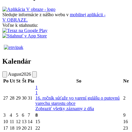
Sledujte informácie z nášho webu v
mobilnej aplikácii -
V OBRAZE.
Voľne k stiahnutiu:
Kalendár
August
2026
Po
Ut
St
Št
Pia
So
Ne
1
1
27
28
29
30
31
16. ročník súťaže vo varení gulášu o putovnú
2
varechu starostu obce
Zobraziť všetky záznamy z dňa
3
4
5
6
7
8
9
10
11
12
13
14
15
16
17
18
19
20
21
22
23