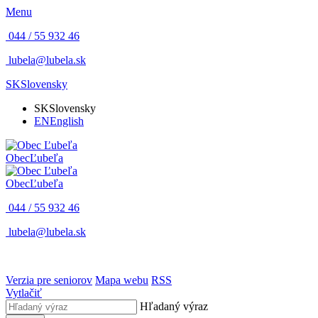
Menu
044 / 55 932 46
lubela@lubela.sk
SK
Slovensky
SK
Slovensky
EN
English
Obec
Ľubeľa
Obec
Ľubeľa
044 / 55 932 46
lubela@lubela.sk
Verzia pre seniorov
Mapa webu
RSS
Vytlačiť
Hľadaný výraz