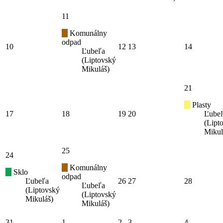
11
Komunálny
odpad
10
12
13
14
Ľubeľa
(Liptovský
Mikuláš)
21
Plasty
17
18
19
20
Ľube
(Lipt
Mikul
25
24
Komunálny
Sklo
odpad
Ľubeľa
26
27
28
Ľubeľa
(Liptovský
(Liptovský
Mikuláš)
Mikuláš)
31
1
2
3
4