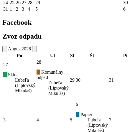
24
25
26
27
28
29
30
31
1
2
3
4
5
6
Facebook
Zvoz odpadu
August
2026
Po
Ut
St
Št
Pi
28
27
Komunálny
Sklo
odpad
Ľubeľa
29
30
31
Ľubeľa
(Liptovský
(Liptovský
Mikuláš)
Mikuláš)
6
Papier
3
4
5
Ľubeľa
7
(Liptovský
Mikuláš)