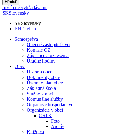
Hľadať
rozšírené vyhľadávanie
SK
Slovensky
SK
Slovensky
EN
English
Samospráva
Obecné zastupiteľstvo
Komisie OZ
Zápisnice a uznesenia
Úradné hodiny
Obec
História obce
Dokumenty obce
Územný plán obce
Základná škola
Služby v obci
Komunálne služby
Odpadové hospodárstvo
Organizácie v obci
OSTK
Foto
Archív
Knižnica