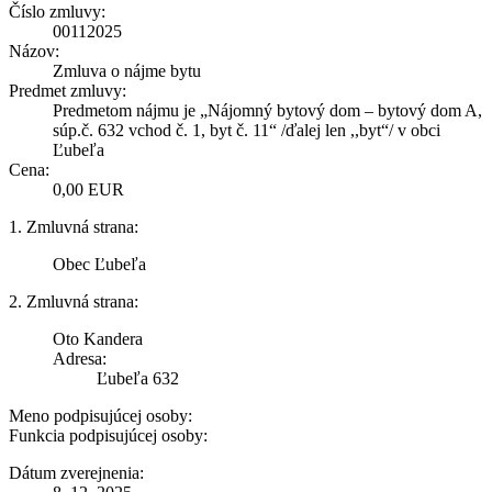
Číslo zmluvy:
00112025
Názov:
Zmluva o nájme bytu
Predmet zmluvy:
Predmetom nájmu je „Nájomný bytový dom – bytový dom A,
súp.č. 632 vchod č. 1, byt č. 11“ /ďalej len ,,byt“/ v obci
Ľubeľa
Cena:
0,00 EUR
1. Zmluvná strana:
Obec Ľubeľa
2. Zmluvná strana:
Oto Kandera
Adresa:
Ľubeľa 632
Meno podpisujúcej osoby:
Funkcia podpisujúcej osoby:
Dátum zverejnenia: