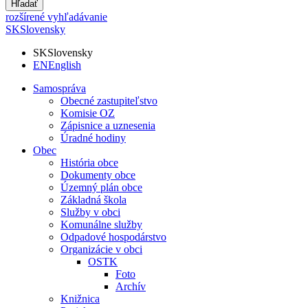
Hľadať
rozšírené vyhľadávanie
SK
Slovensky
SK
Slovensky
EN
English
Samospráva
Obecné zastupiteľstvo
Komisie OZ
Zápisnice a uznesenia
Úradné hodiny
Obec
História obce
Dokumenty obce
Územný plán obce
Základná škola
Služby v obci
Komunálne služby
Odpadové hospodárstvo
Organizácie v obci
OSTK
Foto
Archív
Knižnica