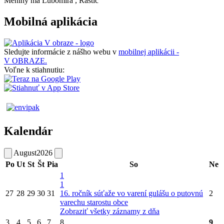
Meniny má
Ľubomíra
, Rastic
Mobilná aplikácia
Sledujte informácie z nášho webu v
mobilnej aplikácii -
V OBRAZE.
Voľne k stiahnutiu:
Kalendár
August
2026
Po
Ut
St
Št
Pia
So
Ne
1
1
27
28
29
30
31
16. ročník súťaže vo varení gulášu o putovnú
2
varechu starostu obce
Zobraziť všetky záznamy z dňa
3
4
5
6
7
8
9