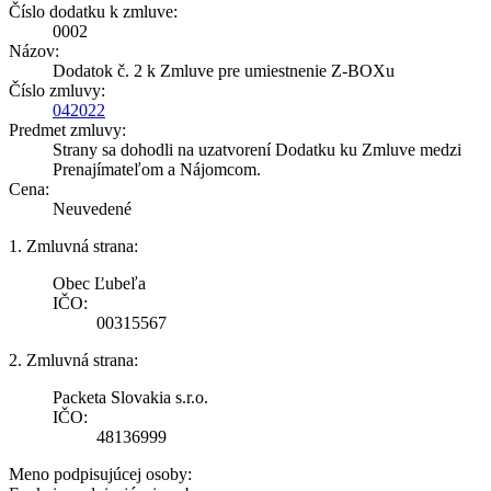
Číslo dodatku k zmluve:
0002
Názov:
Dodatok č. 2 k Zmluve pre umiestnenie Z-BOXu
Číslo zmluvy:
042022
Predmet zmluvy:
Strany sa dohodli na uzatvorení Dodatku ku Zmluve medzi
Prenajímateľom a Nájomcom.
Cena:
Neuvedené
1. Zmluvná strana:
Obec Ľubeľa
IČO:
00315567
2. Zmluvná strana:
Packeta Slovakia s.r.o.
IČO:
48136999
Meno podpisujúcej osoby: