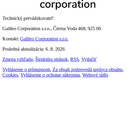
Technický prevádzkovateľ:
Galileo Corporation s.r.o., Čierna Voda 468, 925 06
Kontakt:
Galileo Corporation s.r.o.
Posledná aktualizácia: 6. 8. 2026
Zmena vzhľadu
,
Štruktúra stránok
,
RSS
,
Vytlačiť
Vyhlásenie o prístupnosti
,
Za obsah zodpovedá správca obsahu
,
Cookies
,
Vyhlásenie o ochrane súkromia
,
Webové sídlo