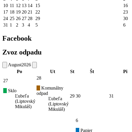
10
11
12
13
14
15
16
17
18
19
20
21
22
23
24
25
26
27
28
29
30
31
1
2
3
4
5
6
Facebook
Zvoz odpadu
August
2026
Po
Ut
St
Št
Pi
28
27
Komunálny
Sklo
odpad
Ľubeľa
29
30
31
Ľubeľa
(Liptovský
(Liptovský
Mikuláš)
Mikuláš)
6
Papier