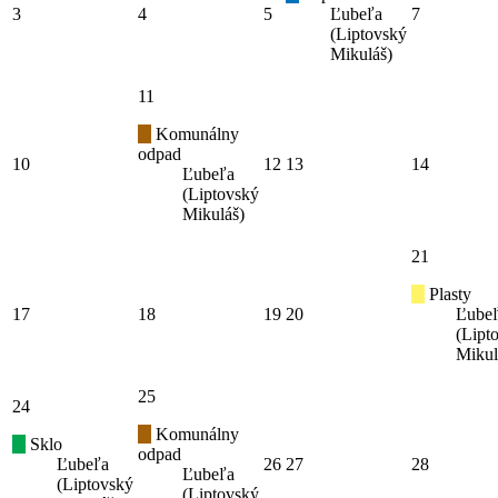
3
4
5
Ľubeľa
7
(Liptovský
Mikuláš)
11
Komunálny
odpad
10
12
13
14
Ľubeľa
(Liptovský
Mikuláš)
21
Plasty
17
18
19
20
Ľube
(Lipt
Mikul
25
24
Komunálny
Sklo
odpad
Ľubeľa
26
27
28
Ľubeľa
(Liptovský
(Liptovský