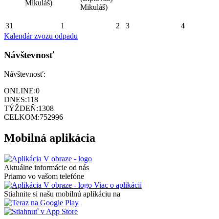
Mikuláš)
Mikuláš)
31
1
2
3
4
Kalendár zvozu odpadu
Návštevnosť
Návštevnosť:
ONLINE:
0
DNES:
118
TÝŽDEŇ:
1308
CELKOM:
752996
Mobilná aplikácia
Aktuálne informácie od nás
Priamo vo vašom telefóne
Viac o aplikácii
Stiahnite si našu mobilnú aplikáciu na