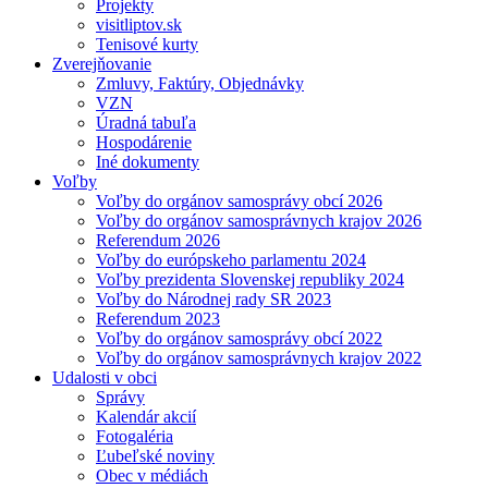
Projekty
visitliptov.sk
Tenisové kurty
Zverejňovanie
Zmluvy, Faktúry, Objednávky
VZN
Úradná tabuľa
Hospodárenie
Iné dokumenty
Voľby
Voľby do orgánov samosprávy obcí 2026
Voľby do orgánov samosprávnych krajov 2026
Referendum 2026
Voľby do európskeho parlamentu 2024
Voľby prezidenta Slovenskej republiky 2024
Voľby do Národnej rady SR 2023
Referendum 2023
Voľby do orgánov samosprávy obcí 2022
Voľby do orgánov samosprávnych krajov 2022
Udalosti v obci
Správy
Kalendár akcií
Fotogaléria
Ľubeľské noviny
Obec v médiách