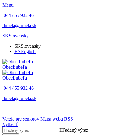
Menu
044 / 55 932 46
lubela@lubela.sk
SK
Slovensky
SK
Slovensky
EN
English
Obec
Ľubeľa
Obec
Ľubeľa
044 / 55 932 46
lubela@lubela.sk
Verzia pre seniorov
Mapa webu
RSS
Vytlačiť
Hľadaný výraz