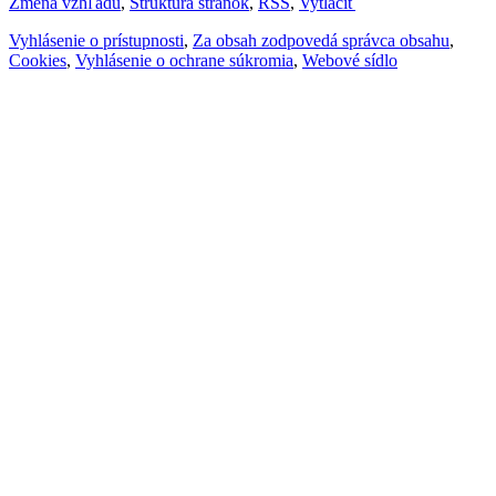
Zmena vzhľadu
,
Štruktúra stránok
,
RSS
,
Vytlačiť
Vyhlásenie o prístupnosti
,
Za obsah zodpovedá správca obsahu
,
Cookies
,
Vyhlásenie o ochrane súkromia
,
Webové sídlo