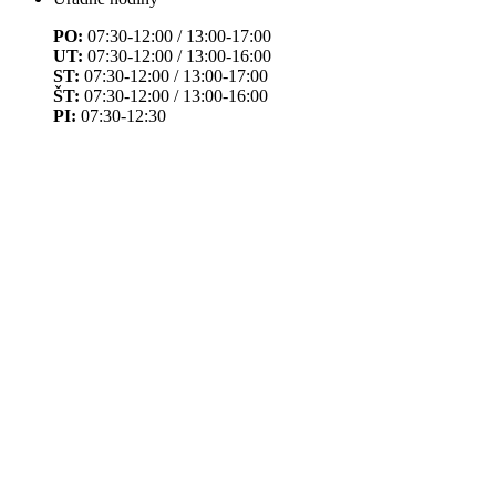
PO:
07:30-12:00 / 13:00-17:00
UT:
07:30-12:00 / 13:00-16:00
ST:
07:30-12:00 / 13:00-17:00
ŠT:
07:30-12:00 / 13:00-16:00
PI:
07:30-12:30