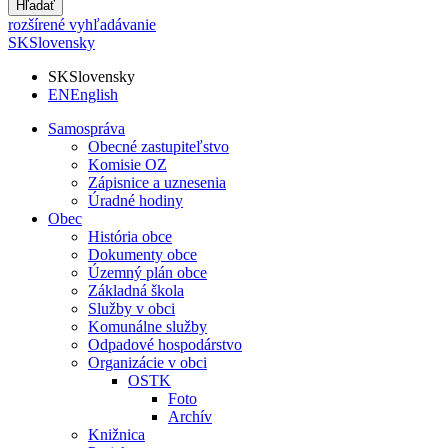
Hľadať
rozšírené vyhľadávanie
SK
Slovensky
SK
Slovensky
EN
English
Samospráva
Obecné zastupiteľstvo
Komisie OZ
Zápisnice a uznesenia
Úradné hodiny
Obec
História obce
Dokumenty obce
Územný plán obce
Základná škola
Služby v obci
Komunálne služby
Odpadové hospodárstvo
Organizácie v obci
OSTK
Foto
Archív
Knižnica