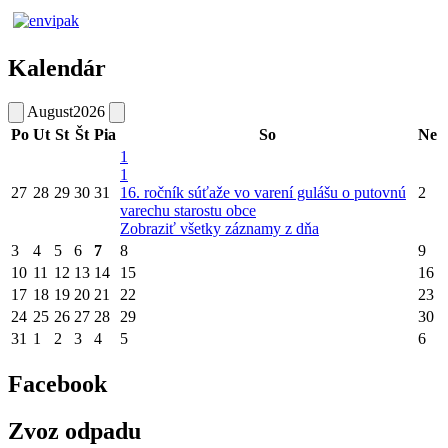
Kalendár
August
2026
Po
Ut
St
Št
Pia
So
Ne
1
1
27
28
29
30
31
16. ročník súťaže vo varení gulášu o putovnú
2
varechu starostu obce
Zobraziť všetky záznamy z dňa
3
4
5
6
7
8
9
10
11
12
13
14
15
16
17
18
19
20
21
22
23
24
25
26
27
28
29
30
31
1
2
3
4
5
6
Facebook
Zvoz odpadu