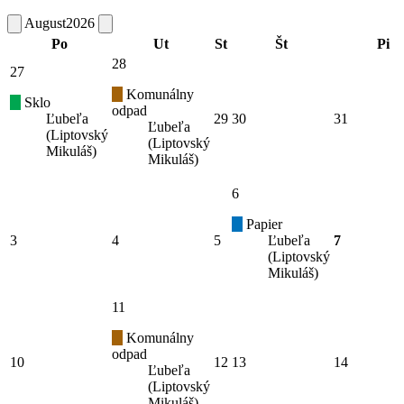
August
2026
Po
Ut
St
Št
Pi
28
27
Komunálny
Sklo
odpad
Ľubeľa
29
30
31
Ľubeľa
(Liptovský
(Liptovský
Mikuláš)
Mikuláš)
6
Papier
3
4
5
Ľubeľa
7
(Liptovský
Mikuláš)
11
Komunálny
odpad
10
12
13
14
Ľubeľa
(Liptovský
Mikuláš)