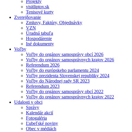
Projekty
visitliptov.sk
Tenisové kurty
Zverejňovanie
Zmluvy, Faktúry, Objednávky
VZN
Úradná tabuľa
Hospodárenie
Iné dokumenty
Voľby
Voľby do orgánov samosprávy obcí 2026
Voľby do orgánov samosprávnych krajov 2026
Referendum 2026
Voľby do európskeho parlamentu 2024
Voľby prezidenta Slovenskej republiky 2024
Voľby do Národnej rady SR 2023
Referendum 2023
Voľby do orgánov samosprávy obcí 2022
Voľby do orgánov samosprávnych krajov 2022
Udalosti v obci
Správy
Kalendár akcií
Fotogaléria
Ľubeľské noviny
Obec v médiách