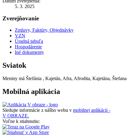
Dátum zverejnenia:
5. 3. 2025
Zverejňovanie
Zmluvy, Faktúry, Objednávky
VZN
Úradná tabuľa
Hospodárenie
Iné dokumenty
Sviatok
Meniny má
Štefánia
, Kajetán, Afra, Afrodita, Kajetána, Štefana
Mobilná aplikácia
Sledujte informácie z nášho webu v
mobilnej aplikácii -
V OBRAZE.
Voľne k stiahnutiu: