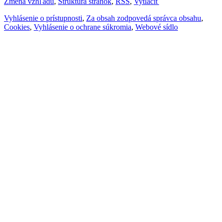
Zmena vzhľadu
,
Štruktúra stránok
,
RSS
,
Vytlačiť
Vyhlásenie o prístupnosti
,
Za obsah zodpovedá správca obsahu
,
Cookies
,
Vyhlásenie o ochrane súkromia
,
Webové sídlo