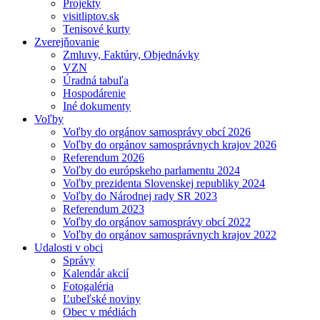
Projekty
visitliptov.sk
Tenisové kurty
Zverejňovanie
Zmluvy, Faktúry, Objednávky
VZN
Úradná tabuľa
Hospodárenie
Iné dokumenty
Voľby
Voľby do orgánov samosprávy obcí 2026
Voľby do orgánov samosprávnych krajov 2026
Referendum 2026
Voľby do európskeho parlamentu 2024
Voľby prezidenta Slovenskej republiky 2024
Voľby do Národnej rady SR 2023
Referendum 2023
Voľby do orgánov samosprávy obcí 2022
Voľby do orgánov samosprávnych krajov 2022
Udalosti v obci
Správy
Kalendár akcií
Fotogaléria
Ľubeľské noviny
Obec v médiách