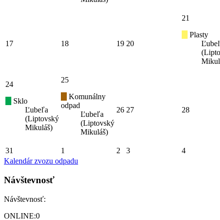
21
Plasty
17
18
19
20
Ľube
(Lipt
Mikul
25
24
Komunálny
Sklo
odpad
Ľubeľa
26
27
28
Ľubeľa
(Liptovský
(Liptovský
Mikuláš)
Mikuláš)
31
1
2
3
4
Kalendár zvozu odpadu
Návštevnosť
Návštevnosť:
ONLINE:
0