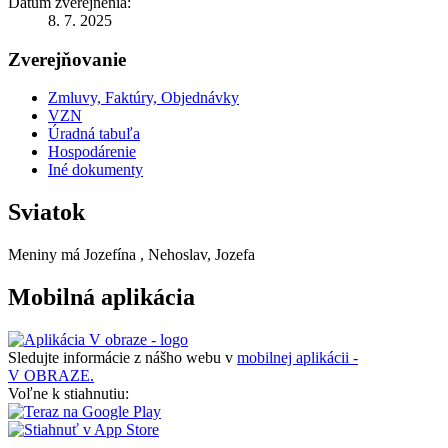
Dátum zverejnenia:
8. 7. 2025
Zverejňovanie
Zmluvy, Faktúry, Objednávky
VZN
Úradná tabuľa
Hospodárenie
Iné dokumenty
Sviatok
Meniny má
Jozefína
, Nehoslav, Jozefa
Mobilná aplikácia
Sledujte informácie z nášho webu v
mobilnej aplikácii -
V OBRAZE.
Voľne k stiahnutiu: