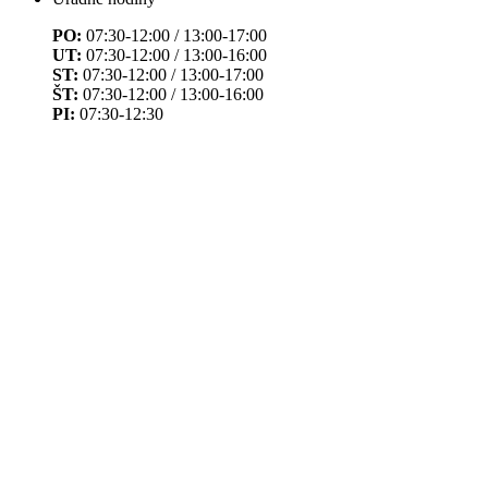
PO:
07:30-12:00 / 13:00-17:00
UT:
07:30-12:00 / 13:00-16:00
ST:
07:30-12:00 / 13:00-17:00
ŠT:
07:30-12:00 / 13:00-16:00
PI:
07:30-12:30