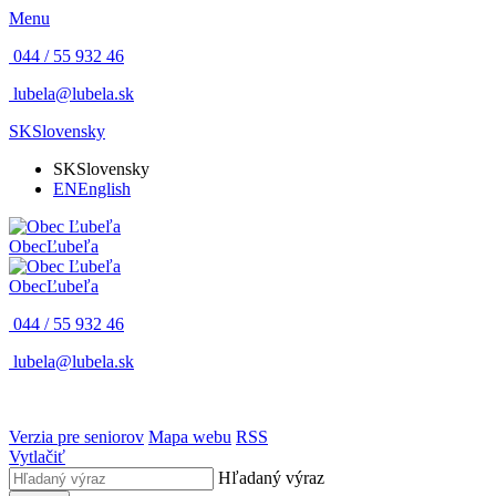
Menu
044 / 55 932 46
lubela@lubela.sk
SK
Slovensky
SK
Slovensky
EN
English
Obec
Ľubeľa
Obec
Ľubeľa
044 / 55 932 46
lubela@lubela.sk
Verzia pre seniorov
Mapa webu
RSS
Vytlačiť
Hľadaný výraz