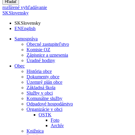
Hľadať
rozšírené vyhľadávanie
SK
Slovensky
SK
Slovensky
EN
English
Samospráva
Obecné zastupiteľstvo
Komisie OZ
Zápisnice a uznesenia
Úradné hodiny
Obec
História obce
Dokumenty obce
Územný plán obce
Základná škola
Služby v obci
Komunálne služby
Odpadové hospodárstvo
Organizácie v obci
OSTK
Foto
Archív
Knižnica