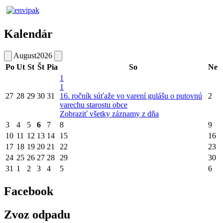
Kalendár
August
2026
Po
Ut
St
Št
Pia
So
Ne
1
1
27
28
29
30
31
16. ročník súťaže vo varení gulášu o putovnú
2
varechu starostu obce
Zobraziť všetky záznamy z dňa
3
4
5
6
7
8
9
10
11
12
13
14
15
16
17
18
19
20
21
22
23
24
25
26
27
28
29
30
31
1
2
3
4
5
6
Facebook
Zvoz odpadu