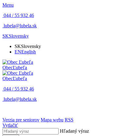
Menu
044 / 55 932 46
lubela@lubela.sk
SK
Slovensky
SK
Slovensky
EN
English
Obec
Ľubeľa
Obec
Ľubeľa
044 / 55 932 46
lubela@lubela.sk
Verzia pre seniorov
Mapa webu
RSS
Vytlačiť
Hľadaný výraz