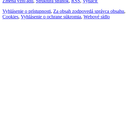
Zmena vzhľadu
,
Štruktúra stránok
,
RSS
,
Vytlačiť
Vyhlásenie o prístupnosti
,
Za obsah zodpovedá správca obsahu
,
Cookies
,
Vyhlásenie o ochrane súkromia
,
Webové sídlo