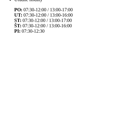
PO:
07:30-12:00 / 13:00-17:00
UT:
07:30-12:00 / 13:00-16:00
ST:
07:30-12:00 / 13:00-17:00
ŠT:
07:30-12:00 / 13:00-16:00
PI:
07:30-12:30