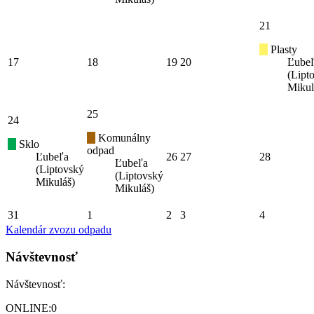
21
Plasty
17
18
19
20
Ľube
(Lipt
Mikul
25
24
Komunálny
Sklo
odpad
Ľubeľa
26
27
28
Ľubeľa
(Liptovský
(Liptovský
Mikuláš)
Mikuláš)
31
1
2
3
4
Kalendár zvozu odpadu
Návštevnosť
Návštevnosť:
ONLINE:
0