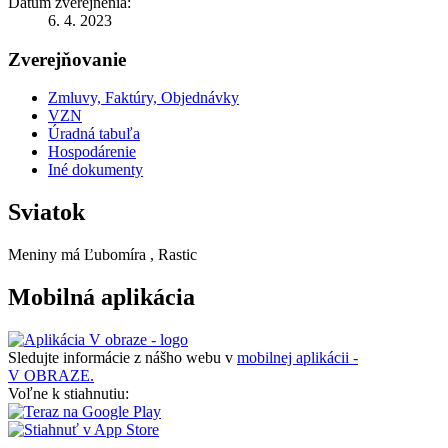
Dátum zverejnenia:
6. 4. 2023
Zverejňovanie
Zmluvy, Faktúry, Objednávky
VZN
Úradná tabuľa
Hospodárenie
Iné dokumenty
Sviatok
Meniny má
Ľubomíra
, Rastic
Mobilná aplikácia
Sledujte informácie z nášho webu v
mobilnej aplikácii -
V OBRAZE.
Voľne k stiahnutiu: