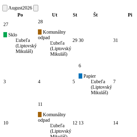
August
2026
Po
Ut
St
Št
Pi
28
27
Komunálny
Sklo
odpad
Ľubeľa
29
30
31
Ľubeľa
(Liptovský
(Liptovský
Mikuláš)
Mikuláš)
6
Papier
3
4
5
Ľubeľa
7
(Liptovský
Mikuláš)
11
Komunálny
odpad
10
12
13
14
Ľubeľa
(Liptovský
Mikuláš)