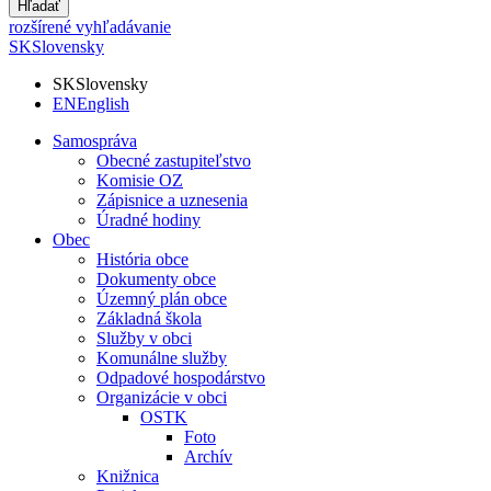
Hľadať
rozšírené vyhľadávanie
SK
Slovensky
SK
Slovensky
EN
English
Samospráva
Obecné zastupiteľstvo
Komisie OZ
Zápisnice a uznesenia
Úradné hodiny
Obec
História obce
Dokumenty obce
Územný plán obce
Základná škola
Služby v obci
Komunálne služby
Odpadové hospodárstvo
Organizácie v obci
OSTK
Foto
Archív
Knižnica