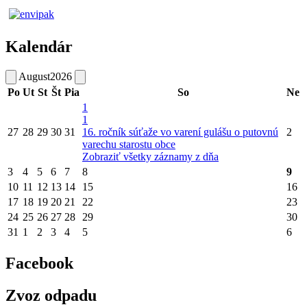
Kalendár
August
2026
Po
Ut
St
Št
Pia
So
Ne
1
1
27
28
29
30
31
16. ročník súťaže vo varení gulášu o putovnú
2
varechu starostu obce
Zobraziť všetky záznamy z dňa
3
4
5
6
7
8
9
10
11
12
13
14
15
16
17
18
19
20
21
22
23
24
25
26
27
28
29
30
31
1
2
3
4
5
6
Facebook
Zvoz odpadu