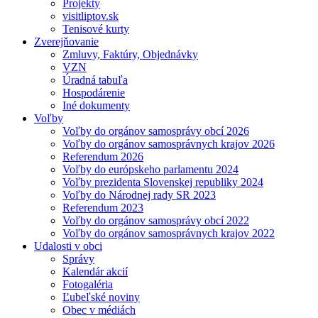
Projekty
visitliptov.sk
Tenisové kurty
Zverejňovanie
Zmluvy, Faktúry, Objednávky
VZN
Úradná tabuľa
Hospodárenie
Iné dokumenty
Voľby
Voľby do orgánov samosprávy obcí 2026
Voľby do orgánov samosprávnych krajov 2026
Referendum 2026
Voľby do európskeho parlamentu 2024
Voľby prezidenta Slovenskej republiky 2024
Voľby do Národnej rady SR 2023
Referendum 2023
Voľby do orgánov samosprávy obcí 2022
Voľby do orgánov samosprávnych krajov 2022
Udalosti v obci
Správy
Kalendár akcií
Fotogaléria
Ľubeľské noviny
Obec v médiách