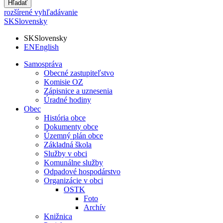
Hľadať
rozšírené vyhľadávanie
SK
Slovensky
SK
Slovensky
EN
English
Samospráva
Obecné zastupiteľstvo
Komisie OZ
Zápisnice a uznesenia
Úradné hodiny
Obec
História obce
Dokumenty obce
Územný plán obce
Základná škola
Služby v obci
Komunálne služby
Odpadové hospodárstvo
Organizácie v obci
OSTK
Foto
Archív
Knižnica