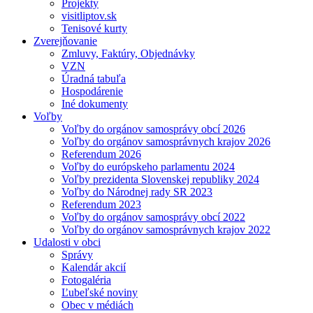
Projekty
visitliptov.sk
Tenisové kurty
Zverejňovanie
Zmluvy, Faktúry, Objednávky
VZN
Úradná tabuľa
Hospodárenie
Iné dokumenty
Voľby
Voľby do orgánov samosprávy obcí 2026
Voľby do orgánov samosprávnych krajov 2026
Referendum 2026
Voľby do európskeho parlamentu 2024
Voľby prezidenta Slovenskej republiky 2024
Voľby do Národnej rady SR 2023
Referendum 2023
Voľby do orgánov samosprávy obcí 2022
Voľby do orgánov samosprávnych krajov 2022
Udalosti v obci
Správy
Kalendár akcií
Fotogaléria
Ľubeľské noviny
Obec v médiách