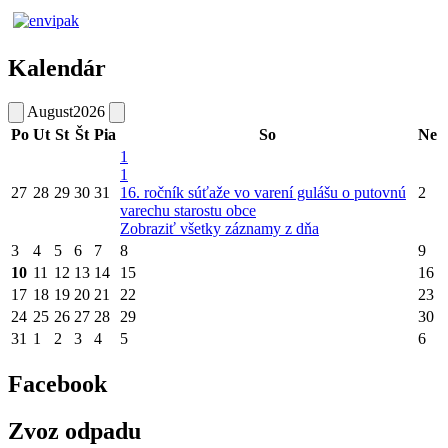
Kalendár
August
2026
Po
Ut
St
Št
Pia
So
Ne
1
1
27
28
29
30
31
16. ročník súťaže vo varení gulášu o putovnú
2
varechu starostu obce
Zobraziť všetky záznamy z dňa
3
4
5
6
7
8
9
10
11
12
13
14
15
16
17
18
19
20
21
22
23
24
25
26
27
28
29
30
31
1
2
3
4
5
6
Facebook
Zvoz odpadu