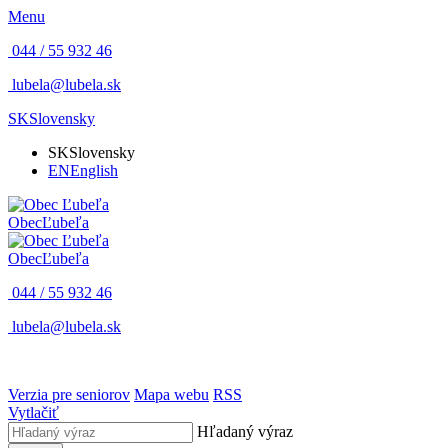
Menu
044 / 55 932 46
lubela@lubela.sk
SK
Slovensky
SK
Slovensky
EN
English
Obec
Ľubeľa
Obec
Ľubeľa
044 / 55 932 46
lubela@lubela.sk
Verzia pre seniorov
Mapa webu
RSS
Vytlačiť
Hľadaný výraz