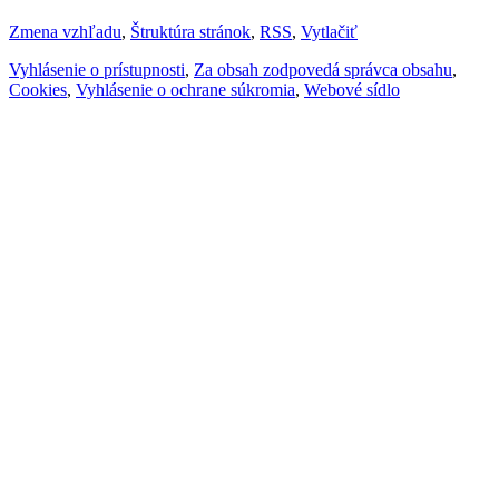
Zmena vzhľadu
,
Štruktúra stránok
,
RSS
,
Vytlačiť
Vyhlásenie o prístupnosti
,
Za obsah zodpovedá správca obsahu
,
Cookies
,
Vyhlásenie o ochrane súkromia
,
Webové sídlo