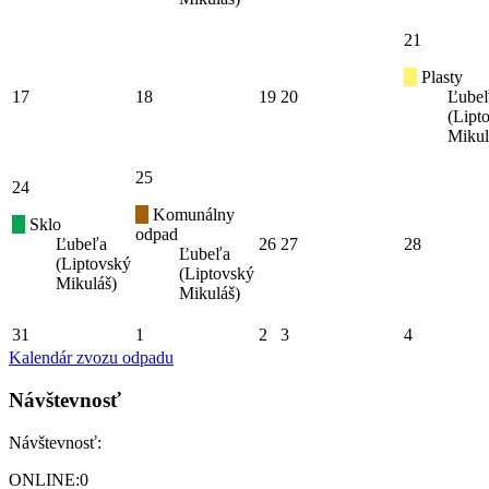
21
Plasty
17
18
19
20
Ľube
(Lipt
Mikul
25
24
Komunálny
Sklo
odpad
Ľubeľa
26
27
28
Ľubeľa
(Liptovský
(Liptovský
Mikuláš)
Mikuláš)
31
1
2
3
4
Kalendár zvozu odpadu
Návštevnosť
Návštevnosť:
ONLINE:
0