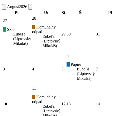
August
2026
Po
Ut
St
Št
Pi
28
27
Komunálny
Sklo
odpad
Ľubeľa
29
30
31
Ľubeľa
(Liptovský
(Liptovský
Mikuláš)
Mikuláš)
6
Papier
3
4
5
Ľubeľa
7
(Liptovský
Mikuláš)
11
Komunálny
odpad
10
12
13
14
Ľubeľa
(Liptovský
Mikuláš)