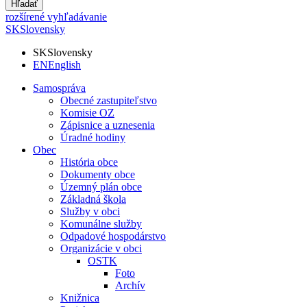
Hľadať
rozšírené vyhľadávanie
SK
Slovensky
SK
Slovensky
EN
English
Samospráva
Obecné zastupiteľstvo
Komisie OZ
Zápisnice a uznesenia
Úradné hodiny
Obec
História obce
Dokumenty obce
Územný plán obce
Základná škola
Služby v obci
Komunálne služby
Odpadové hospodárstvo
Organizácie v obci
OSTK
Foto
Archív
Knižnica