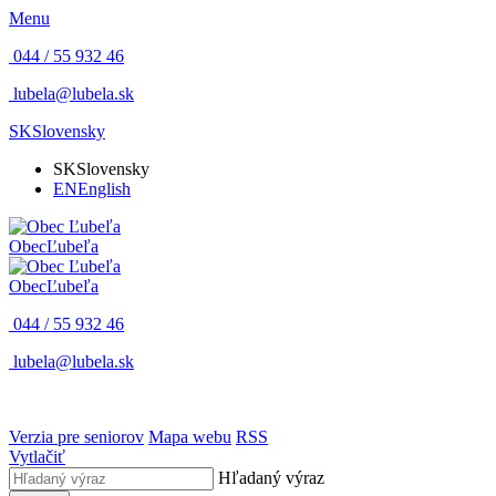
Menu
044 / 55 932 46
lubela@lubela.sk
SK
Slovensky
SK
Slovensky
EN
English
Obec
Ľubeľa
Obec
Ľubeľa
044 / 55 932 46
lubela@lubela.sk
Verzia pre seniorov
Mapa webu
RSS
Vytlačiť
Hľadaný výraz