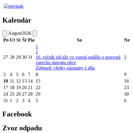
Kalendár
August
2026
Po
Ut
St
Št
Pia
So
Ne
1
1
27
28
29
30
31
16. ročník súťaže vo varení gulášu o putovnú
2
varechu starostu obce
Zobraziť všetky záznamy z dňa
3
4
5
6
7
8
9
10
11
12
13
14
15
16
17
18
19
20
21
22
23
24
25
26
27
28
29
30
31
1
2
3
4
5
6
Facebook
Zvoz odpadu