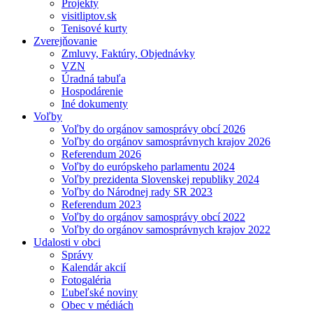
Projekty
visitliptov.sk
Tenisové kurty
Zverejňovanie
Zmluvy, Faktúry, Objednávky
VZN
Úradná tabuľa
Hospodárenie
Iné dokumenty
Voľby
Voľby do orgánov samosprávy obcí 2026
Voľby do orgánov samosprávnych krajov 2026
Referendum 2026
Voľby do európskeho parlamentu 2024
Voľby prezidenta Slovenskej republiky 2024
Voľby do Národnej rady SR 2023
Referendum 2023
Voľby do orgánov samosprávy obcí 2022
Voľby do orgánov samosprávnych krajov 2022
Udalosti v obci
Správy
Kalendár akcií
Fotogaléria
Ľubeľské noviny
Obec v médiách