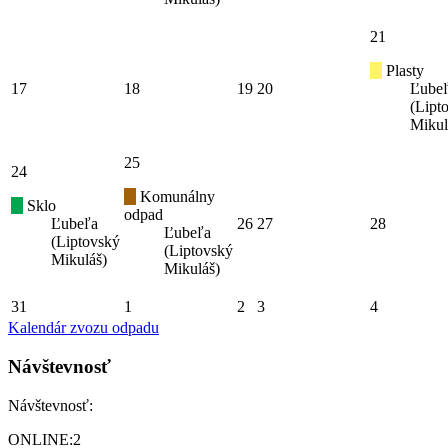
21
Plasty
17
18
19
20
Ľube
(Lipt
Mikul
25
24
Komunálny
Sklo
odpad
Ľubeľa
26
27
28
Ľubeľa
(Liptovský
(Liptovský
Mikuláš)
Mikuláš)
31
1
2
3
4
Kalendár zvozu odpadu
Návštevnosť
Návštevnosť:
ONLINE:
2