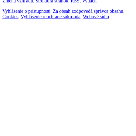
Zmena vzhľadu
,
Štruktúra stránok
,
RSS
,
Vytlačiť
Vyhlásenie o prístupnosti
,
Za obsah zodpovedá správca obsahu
,
Cookies
,
Vyhlásenie o ochrane súkromia
,
Webové sídlo