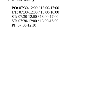
PO:
07:30-12:00 / 13:00-17:00
UT:
07:30-12:00 / 13:00-16:00
ST:
07:30-12:00 / 13:00-17:00
ŠT:
07:30-12:00 / 13:00-16:00
PI:
07:30-12:30