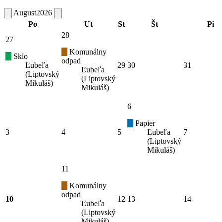
August
2026
Po
Ut
St
Št
Pi
28
27
Komunálny
Sklo
odpad
Ľubeľa
29
30
31
Ľubeľa
(Liptovský
(Liptovský
Mikuláš)
Mikuláš)
6
Papier
3
4
5
Ľubeľa
7
(Liptovský
Mikuláš)
11
Komunálny
odpad
10
12
13
14
Ľubeľa
(Liptovský
Mikuláš)