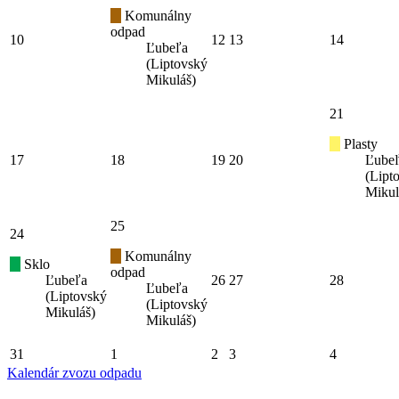
Komunálny
odpad
10
12
13
14
Ľubeľa
(Liptovský
Mikuláš)
21
Plasty
17
18
19
20
Ľube
(Lipt
Mikul
25
24
Komunálny
Sklo
odpad
Ľubeľa
26
27
28
Ľubeľa
(Liptovský
(Liptovský
Mikuláš)
Mikuláš)
31
1
2
3
4
Kalendár zvozu odpadu