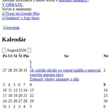
Sledujte informácie z nášho webu v
mobilnej aplikácii -
V OBRAZE.
Voľne k stiahnutiu:
Kalendár
August
2026
Po
Ut
St
Št
Pia
So
Ne
1
1
27
28
29
30
31
16. ročník súťaže vo varení gulášu o putovnú
2
varechu starostu obce
Zobraziť všetky záznamy z dňa
3
4
5
6
7
8
9
10
11
12
13
14
15
16
17
18
19
20
21
22
23
24
25
26
27
28
29
30
31
1
2
3
4
5
6