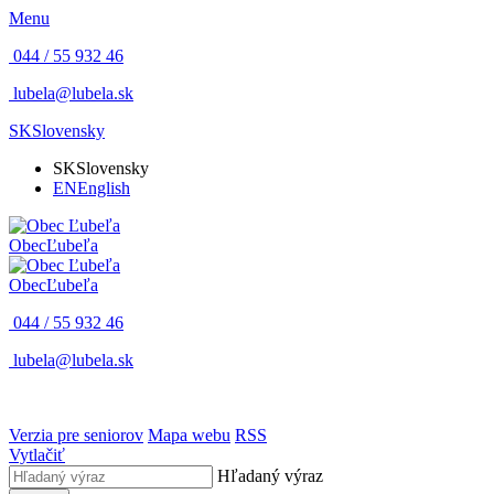
Menu
044 / 55 932 46
lubela@lubela.sk
SK
Slovensky
SK
Slovensky
EN
English
Obec
Ľubeľa
Obec
Ľubeľa
044 / 55 932 46
lubela@lubela.sk
Verzia pre seniorov
Mapa webu
RSS
Vytlačiť
Hľadaný výraz