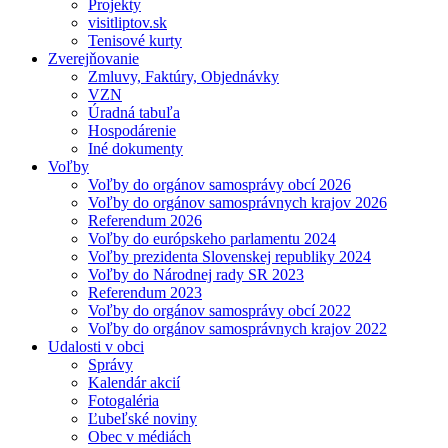
Projekty
visitliptov.sk
Tenisové kurty
Zverejňovanie
Zmluvy, Faktúry, Objednávky
VZN
Úradná tabuľa
Hospodárenie
Iné dokumenty
Voľby
Voľby do orgánov samosprávy obcí 2026
Voľby do orgánov samosprávnych krajov 2026
Referendum 2026
Voľby do európskeho parlamentu 2024
Voľby prezidenta Slovenskej republiky 2024
Voľby do Národnej rady SR 2023
Referendum 2023
Voľby do orgánov samosprávy obcí 2022
Voľby do orgánov samosprávnych krajov 2022
Udalosti v obci
Správy
Kalendár akcií
Fotogaléria
Ľubeľské noviny
Obec v médiách