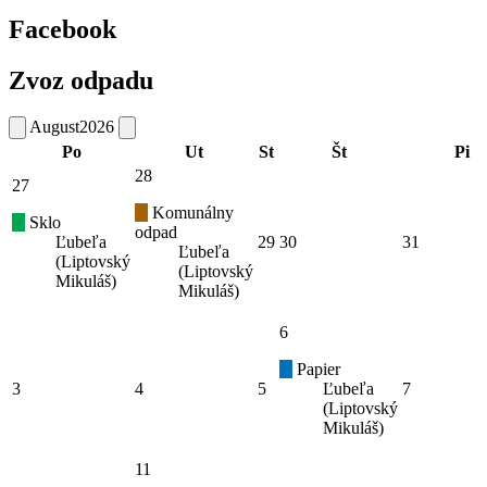
Facebook
Zvoz odpadu
August
2026
Po
Ut
St
Št
Pi
28
27
Komunálny
Sklo
odpad
Ľubeľa
29
30
31
Ľubeľa
(Liptovský
(Liptovský
Mikuláš)
Mikuláš)
6
Papier
3
4
5
Ľubeľa
7
(Liptovský
Mikuláš)
11