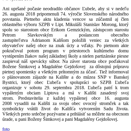
Ani upršané počasie neodradilo občanov Ľubele, aby si v nedeľu
26. augusta 2018 pripomenuli 74. výročie Slovenského národného
povstania. Pietneho aktu kladenia vencov sa zúčastnil aj člen
oblastného výboru SZPB v Lipt. Mikuláši Stanislav Morong, ktorý
spolu so starostom obce Erikom Gemzickým, zástupcom starostu
Petrom Slavkovským a poslancom obecného
zastupiteľstva Adrianom Kališom položili veniec za všetkých
obyvateľov našej obce na znak úcty a vďaky. Po pietnom akte
pokračoval potom program v priestoroch kultúrneho domu
vystúpením žiakov našej základnej školy a nielen partizánske piesne
zaspieval náš spevácky súbor. Na záver starosta obce poďakoval
Božene Šimkovej a Magdaléne Gejdošovej za dôstojnú prípravu
pietnej spomienky a všetkým prítomným za účasť. Tiež informoval
o plánovanom zájazde na Kalište a do múzea SNP v Banskej
Bystrici, ktorý obec Ľubeľa v spolupráci so SZPB Ľubeľa
organizuje v sobotu 29. septembra 2018. Ľubeľa patrí k trom
vypáleným obciam Liptova a má v Kališti zasadený svoj
strom. Predstavitelia z každej vypálenej obce 16. augusta
2008 vysadili na Kališti za svoju obec ovocný stromček a tak
symbolicky vrátili život do Kališťa vytvorením Sadu života.
Všetkých preto srdečne pozývame a prihlásiť sa môžete na obecnom
úrade, u pani Boženy Šimkovej a pani Magdalény Gejdošovej.
foto