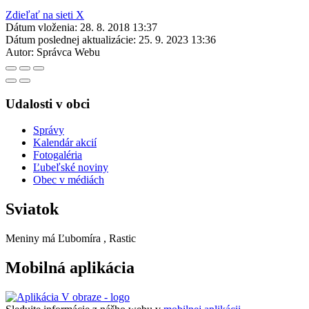
Zdieľať na sieti X
Dátum vloženia:
28. 8. 2018 13:37
Dátum poslednej aktualizácie:
25. 9. 2023 13:36
Autor:
Správca Webu
Udalosti v obci
Správy
Kalendár akcií
Fotogaléria
Ľubeľské noviny
Obec v médiách
Sviatok
Meniny má
Ľubomíra
, Rastic
Mobilná aplikácia