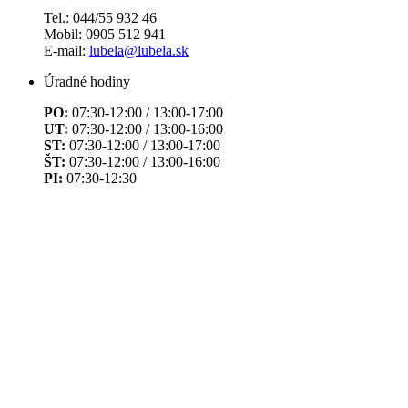
Tel.: 044/55 932 46
Mobil: 0905 512 941
E-mail:
lubela@lubela.sk
Úradné hodiny
PO:
07:30-12:00 / 13:00-17:00
UT:
07:30-12:00 / 13:00-16:00
ST:
07:30-12:00 / 13:00-17:00
ŠT:
07:30-12:00 / 13:00-16:00
PI:
07:30-12:30