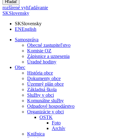
Hľadať
rozšírené vyhľadávanie
SK
Slovensky
SK
Slovensky
EN
English
Samospráva
Obecné zastupiteľstvo
Komisie OZ
Zápisnice a uznesenia
Úradné hodiny
Obec
História obce
Dokumenty obce
Územný plán obce
Základná škola
Služby v obci
Komunálne služby
Odpadové hospodárstvo
Organizácie v obci
OSTK
Foto
Archív
Knižnica