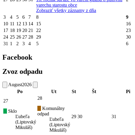
varechu starostu obce
Zobraziť všetky záznamy z dňa
3
4
5
6
7
8
9
10
11
12
13
14
15
16
17
18
19
20
21
22
23
24
25
26
27
28
29
30
31
1
2
3
4
5
6
Facebook
Zvoz odpadu
August
2026
Po
Ut
St
Št
Pi
28
27
Komunálny
Sklo
odpad
Ľubeľa
29
30
31
Ľubeľa
(Liptovský
(Liptovský
Mikuláš)
Mikuláš)