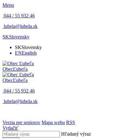
Menu
044 / 55 932 46
lubela@lubela.sk
SK
Slovensky
SK
Slovensky
EN
English
Obec
Ľubeľa
Obec
Ľubeľa
044 / 55 932 46
lubela@lubela.sk
Verzia pre seniorov
Mapa webu
RSS
Vytlačiť
Hľadaný výraz