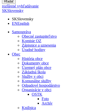
Hľadať
rozšírené vyhľadávanie
SK
Slovensky
SK
Slovensky
EN
English
Samospráva
Obecné zastupiteľstvo
Komisie OZ
Zápisnice a uznesenia
Úradné hodiny
Obec
História obce
Dokumenty obce
Územný plán obce
Základná škola
Služby v obci
Komunálne služby
Odpadové hospodárstvo
Organizácie v obci
OSTK
Foto
Archív
Knižnica