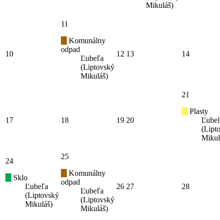
Mikuláš)
11
Komunálny
odpad
10
12
13
14
Ľubeľa
(Liptovský
Mikuláš)
21
Plasty
17
18
19
20
Ľube
(Lipt
Mikul
25
24
Komunálny
Sklo
odpad
Ľubeľa
26
27
28
Ľubeľa
(Liptovský
(Liptovský
Mikuláš)
Mikuláš)