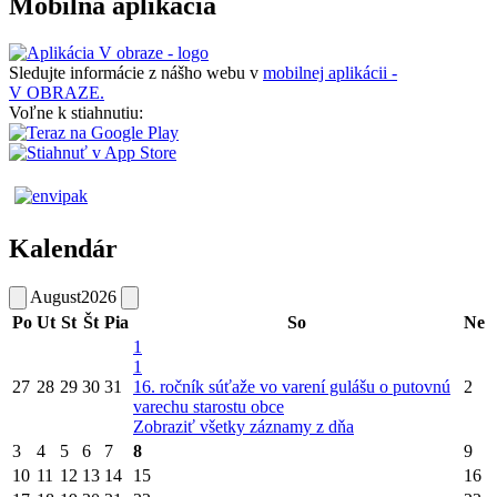
Mobilná aplikácia
Sledujte informácie z nášho webu v
mobilnej aplikácii -
V OBRAZE.
Voľne k stiahnutiu:
Kalendár
August
2026
Po
Ut
St
Št
Pia
So
Ne
1
1
27
28
29
30
31
16. ročník súťaže vo varení gulášu o putovnú
2
varechu starostu obce
Zobraziť všetky záznamy z dňa
3
4
5
6
7
8
9
10
11
12
13
14
15
16