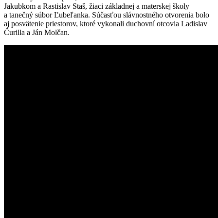
Jakubkom a Rastislav Staš, žiaci základnej a materskej školy
a tanečný súbor Ľubeľanka. Súčasťou slávnostného otvorenia bolo
aj posvätenie priestorov, ktoré vykonali duchovní otcovia Ladislav
Čurilla a Ján Molčan.