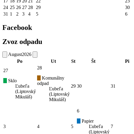
17
18
19
20
21
22
23
24
25
26
27
28
29
30
31
1
2
3
4
5
6
Facebook
Zvoz odpadu
August
2026
Po
Ut
St
Št
Pi
28
27
Komunálny
Sklo
odpad
Ľubeľa
29
30
31
Ľubeľa
(Liptovský
(Liptovský
Mikuláš)
Mikuláš)
6
Papier
3
4
5
Ľubeľa
7
(Liptovský