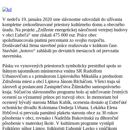
V nedeľu 19. januára 2020 sme slávnostne odovzdali do užívania
kompletne zrekonštruované priestory kultúrneho domu a obecného
úradu. Na projekt „Zníženie energetickej náročnosti verejnej budovy
v obci Ľubeľa“ sme získali 475 000 eur. Práce obec
spolufinancovala piatimi percentami zo svojho rozpočtu.
Dodávateľská firma stavebné práce realizovala v krátkom čase.
Stavbári „hotovo“ zahlásili po deviatich mesiacoch od prevzatia
staveniska.
Pásku vo vynovených priestoroch symbolicky prestrihol spolu so
štátnym tajomníkom ministerstva vnútra SR Rudolfom
Urbanovičom a s primátorom Liptovského Mikuláša a predsedom
Združenia miest a obcí Liptova Jánom Blcháčom. Všetci traja sú
zároveň aj poslancami Zastupiteľstva Žilinského samosprávneho
kraja. Súčasťou slávnostného programu bolo aj udeľovanie čestných
ocenení za významný prínos pri rozvoji obce. In memoriam bol
ocenený bývalý starosta Milan Kubík, ocenenia dostalo aj Ľubeľské
ochotnícke divadlo Kolomana Ondreja Urbana. Lekárka Elena
Hrbčová si prevzala pamätnú plaketu starostu obce za 30 rokov
pôsobenia v obci, rovnako i Nadežda Bukovinská za dlhoročné
pôsobenie v materskej škole. V kultúrnom programe vystúpil
Folklórny súbor Liptov, folkloristi Ľubomír Lavko s vnúčikom