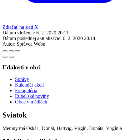
Zdieľať na sieti X
Dátum vloženia:
6. 2. 2020 20:11
Dátum poslednej aktualizácie:
6. 2. 2020 20:14
Autor:
Správca Webu
Udalosti v obci
Správy
Kalendár akcií
Fotogaléria
Ľubeľské noviny
Obec v médiách
Sviatok
Meniny má
Oskár
, Donát, Hartvig, Virgín, Donáta, Virgínia