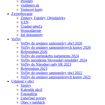
Projekty
visitliptov.sk
Tenisové kurty
Zverejňovanie
Zmluvy, Faktúry, Objednávky
VZN
Úradná tabuľa
Hospodárenie
Iné dokumenty
Voľby
Voľby do orgánov samosprávy obcí 2026
Voľby do orgánov samosprávnych krajov 2026
Referendum 2026
Voľby do európskeho parlamentu 2024
Voľby prezidenta Slovenskej republiky 2024
Voľby do Národnej rady SR 2023
Referendum 2023
Voľby do orgánov samosprávy obcí 2022
Voľby do orgánov samosprávnych krajov 2022
Udalosti v obci
Správy
Kalendár akcií
Fotogaléria
Ľubeľské noviny
Obec v médiách