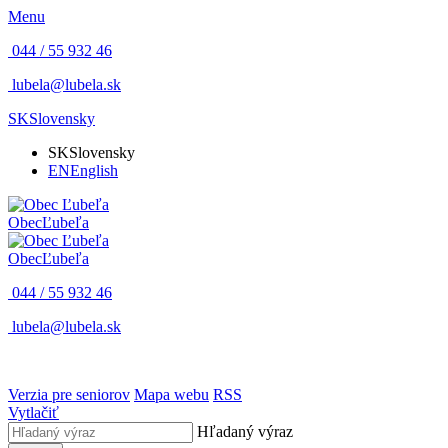
Menu
044 / 55 932 46
lubela@lubela.sk
SK
Slovensky
SK
Slovensky
EN
English
Obec
Ľubeľa
Obec
Ľubeľa
044 / 55 932 46
lubela@lubela.sk
Verzia pre seniorov
Mapa webu
RSS
Vytlačiť
Hľadaný výraz