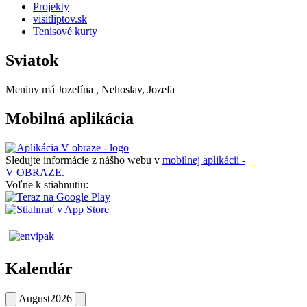
Projekty
visitliptov.sk
Tenisové kurty
Sviatok
Meniny má
Jozefína
, Nehoslav, Jozefa
Mobilná aplikácia
Sledujte informácie z nášho webu v
mobilnej aplikácii -
V OBRAZE.
Voľne k stiahnutiu:
Kalendár
August
2026