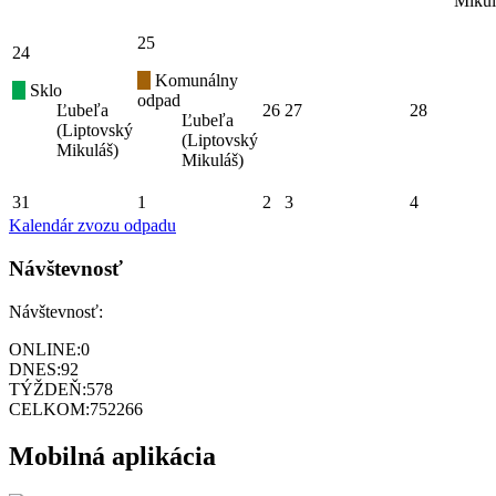
Mikul
25
24
Komunálny
Sklo
odpad
Ľubeľa
26
27
28
Ľubeľa
(Liptovský
(Liptovský
Mikuláš)
Mikuláš)
31
1
2
3
4
Kalendár zvozu odpadu
Návštevnosť
Návštevnosť:
ONLINE:
0
DNES:
92
TÝŽDEŇ:
578
CELKOM:
752266
Mobilná aplikácia