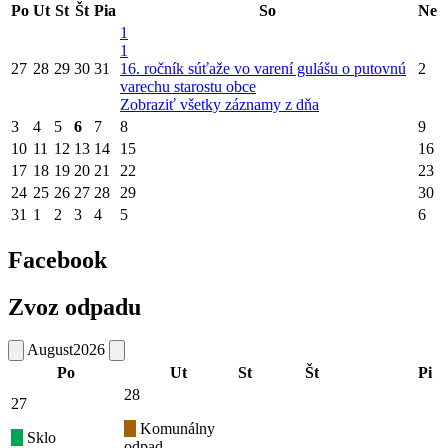
Po
Ut
St
Št
Pia
So
Ne
1
1
27
28
29
30
31
16. ročník súťaže vo varení gulášu o putovnú
2
varechu starostu obce
Zobraziť všetky záznamy z dňa
3
4
5
6
7
8
9
10
11
12
13
14
15
16
17
18
19
20
21
22
23
24
25
26
27
28
29
30
31
1
2
3
4
5
6
Facebook
Zvoz odpadu
August
2026
Po
Ut
St
Št
Pi
28
27
Komunálny
Sklo
odpad