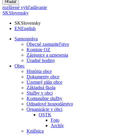
Hľadať
rozšírené vyhľadávanie
SK
Slovensky
SK
Slovensky
EN
English
Samospráva
Obecné zastupiteľstvo
Komisie OZ
Zápisnice a uznesenia
Úradné hodiny
Obec
História obce
Dokumenty obce
Územný plán obce
Základná škola
Služby v obci
Komunálne služby
Odpadové hospodárstvo
Organizácie v obci
OSTK
Foto
Archív
Knižnica