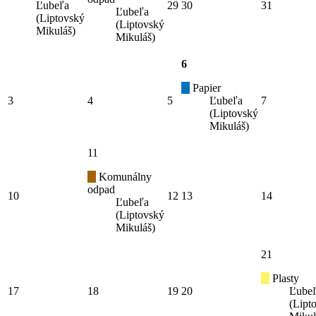
Ľubeľa
29
30
31
Ľubeľa
(Liptovský
(Liptovský
Mikuláš)
Mikuláš)
6
Papier
3
4
5
Ľubeľa
7
(Liptovský
Mikuláš)
11
Komunálny
odpad
10
12
13
14
Ľubeľa
(Liptovský
Mikuláš)
21
Plasty
17
18
19
20
Ľube
(Lipt