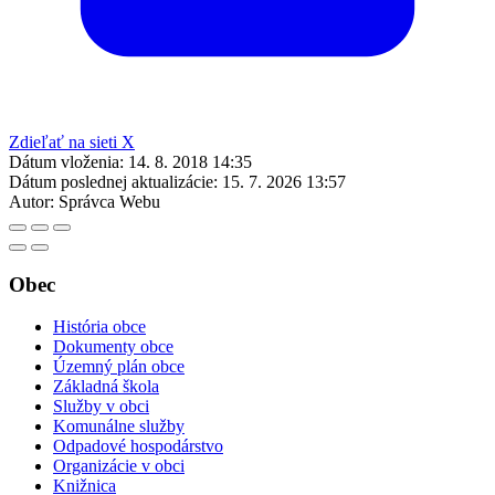
Zdieľať na sieti X
Dátum vloženia:
14. 8. 2018 14:35
Dátum poslednej aktualizácie:
15. 7. 2026 13:57
Autor:
Správca Webu
Obec
História obce
Dokumenty obce
Územný plán obce
Základná škola
Služby v obci
Komunálne služby
Odpadové hospodárstvo
Organizácie v obci
Knižnica