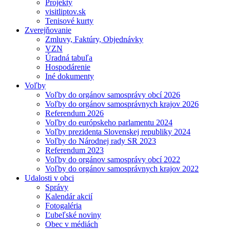
Projekty
visitliptov.sk
Tenisové kurty
Zverejňovanie
Zmluvy, Faktúry, Objednávky
VZN
Úradná tabuľa
Hospodárenie
Iné dokumenty
Voľby
Voľby do orgánov samosprávy obcí 2026
Voľby do orgánov samosprávnych krajov 2026
Referendum 2026
Voľby do európskeho parlamentu 2024
Voľby prezidenta Slovenskej republiky 2024
Voľby do Národnej rady SR 2023
Referendum 2023
Voľby do orgánov samosprávy obcí 2022
Voľby do orgánov samosprávnych krajov 2022
Udalosti v obci
Správy
Kalendár akcií
Fotogaléria
Ľubeľské noviny
Obec v médiách