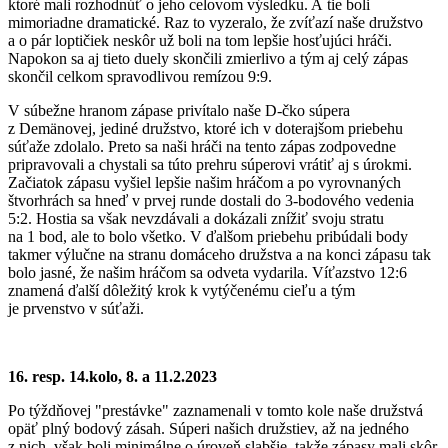
ktoré mali rozhodnúť o jeho celovom výsledku. A tie boli
mimoriadne dramatické. Raz to vyzeralo, že zvíťazí naše družstvo
a o pár loptičiek neskôr už boli na tom lepšie hosťujúci hráči.
Napokon sa aj tieto duely skončili zmierlivo a tým aj celý zápas
skončil celkom spravodlivou remízou 9:9.
V súbežne hranom zápase privítalo naše D-čko súpera
z Demänovej, jediné družstvo, ktoré ich v doterajšom priebehu
súťaže zdolalo. Preto sa naši hráči na tento zápas zodpovedne
pripravovali a chystali sa túto prehru súperovi vrátiť aj s úrokmi.
Začiatok zápasu vyšiel lepšie našim hráčom a po vyrovnaných
štvorhrách sa hneď v prvej runde dostali do 3-bodového vedenia
5:2. Hostia sa však nevzdávali a dokázali znížiť svoju stratu
na 1 bod, ale to bolo všetko. V ďalšom priebehu pribúdali body
takmer výlučne na stranu domáceho družstva a na konci zápasu tak
bolo jasné, že našim hráčom sa odveta vydarila. Víťazstvo 12:6
znamená ďalší dôležitý krok k vytýčenému cieľu a tým
je prvenstvo v súťaži.
16. resp. 14.kolo, 8. a 11.2.2023
Po týždňovej "prestávke" zaznamenali v tomto kole naše družstvá
opäť plný bodový zásah. Súperi našich družstiev, až na jedného
z nich, však boli minimálne o úroveň slabšie, takže zápasy mali skôr