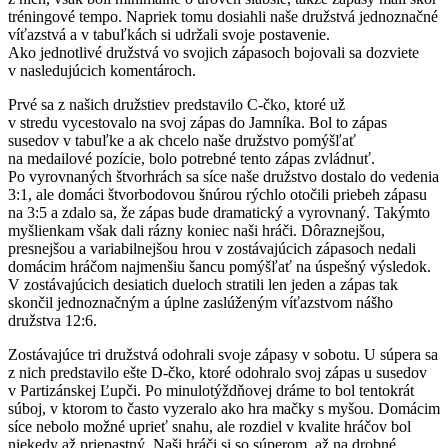
tréningové tempo. Napriek tomu dosiahli naše družstvá jednoznačné
víťazstvá a v tabuľkách si udržali svoje postavenie.
Ako jednotlivé družstvá vo svojich zápasoch bojovali sa dozviete
v nasledujúcich komentároch.
Prvé sa z našich družstiev predstavilo C-čko, ktoré už
v stredu vycestovalo na svoj zápas do Jamníka. Bol to zápas
susedov v tabuľke a ak chcelo naše družstvo pomýšľať
na medailové pozície, bolo potrebné tento zápas zvládnuť.
Po vyrovnaných štvorhrách sa síce naše družstvo dostalo do vedenia
3:1, ale domáci štvorbodovou šnúrou rýchlo otočili priebeh zápasu
na 3:5 a zdalo sa, že zápas bude dramatický a vyrovnaný. Takýmto
myšlienkam však dali rázny koniec naši hráči. Dôraznejšou,
presnejšou a variabilnejšou hrou v zostávajúcich zápasoch nedali
domácim hráčom najmenšiu šancu pomýšľať na úspešný výsledok.
V zostávajúcich desiatich dueloch stratili len jeden a zápas tak
skončil jednoznačným a úplne zaslúženým víťazstvom nášho
družstva 12:6.
Zostávajúce tri družstvá odohrali svoje zápasy v sobotu. U súpera sa
z nich predstavilo ešte D-čko, ktoré odohralo svoj zápas u susedov
v Partizánskej Ľupči. Po minulotýždňovej dráme to bol tentokrát
súboj, v ktorom to často vyzeralo ako hra mačky s myšou. Domácim
síce nebolo možné uprieť snahu, ale rozdiel v kvalite hráčov bol
niekedy až priepastný. Naši hráči si so súperom, až na drobné