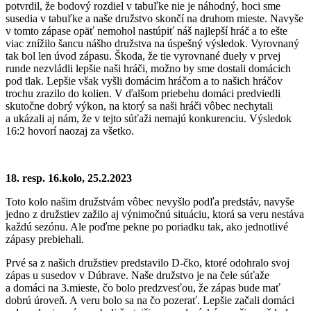
potvrdil, že bodový rozdiel v tabuľke nie je náhodný, hoci sme
susedia v tabuľke a naše družstvo skončí na druhom mieste. Navyše
v tomto zápase opäť nemohol nastúpiť náš najlepší hráč a to ešte
viac znížilo šancu nášho družstva na úspešný výsledok. Vyrovnaný
tak bol len úvod zápasu. Škoda, že tie vyrovnané duely v prvej
runde nezvládli lepšie naši hráči, možno by sme dostali domácich
pod tlak. Lepšie však vyšli domácim hráčom a to našich hráčov
trochu zrazilo do kolien. V ďalšom priebehu domáci predviedli
skutočne dobrý výkon, na ktorý sa naši hráči vôbec nechytali
a ukázali aj nám, že v tejto súťaži nemajú konkurenciu. Výsledok
16:2 hovorí naozaj za všetko.
18. resp. 16.kolo, 25.2.2023
Toto kolo našim družstvám vôbec nevyšlo podľa predstáv, navyše
jedno z družstiev zažilo aj výnimočnú situáciu, ktorá sa veru nestáva
každú sezónu. Ale poďme pekne po poriadku tak, ako jednotlivé
zápasy prebiehali.
Prvé sa z našich družstiev predstavilo D-čko, ktoré odohralo svoj
zápas u susedov v Dúbrave. Naše družstvo je na čele súťaže
a domáci na 3.mieste, čo bolo predzvesťou, že zápas bude mať
dobrú úroveň. A veru bolo sa na čo pozerať. Lepšie začali domáci