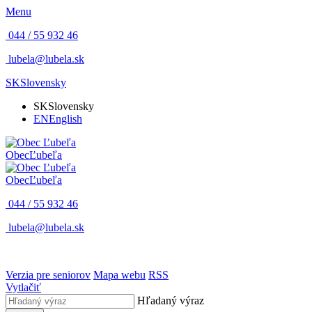
Menu
044 / 55 932 46
lubela@lubela.sk
SK
Slovensky
SK
Slovensky
EN
English
Obec
Ľubeľa
Obec
Ľubeľa
044 / 55 932 46
lubela@lubela.sk
Verzia pre seniorov
Mapa webu
RSS
Vytlačiť
Hľadaný výraz