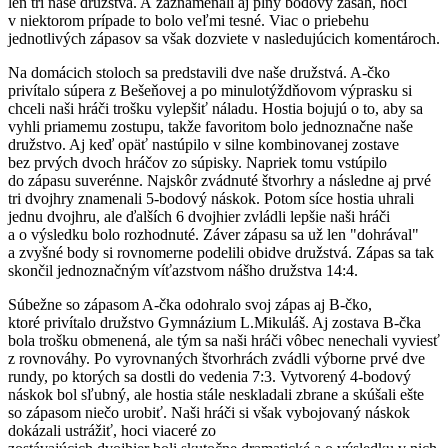
len tri naše družstvá. A zaznamenali aj plný bodový zásah, hoci
v niektorom prípade to bolo veľmi tesné. Viac o priebehu
jednotlivých zápasov sa však dozviete v nasledujúcich komentároch.
Na domácich stoloch sa predstavili dve naše družstvá. A-čko
privítalo súpera z Bešeňovej a po minulotýždňovom výprasku si
chceli naši hráči trošku vylepšiť náladu. Hostia bojujú o to, aby sa
vyhli priamemu zostupu, takže favoritom bolo jednoznačne naše
družstvo. Aj keď opäť nastúpilo v silne kombinovanej zostave
bez prvých dvoch hráčov zo súpisky. Napriek tomu vstúpilo
do zápasu suverénne. Najskôr zvádnuté štvorhry a následne aj prvé
tri dvojhry znamenali 5-bodový náskok. Potom síce hostia uhrali
jednu dvojhru, ale ďalších 6 dvojhier zvládli lepšie naši hráči
a o výsledku bolo rozhodnuté. Záver zápasu sa už len "dohrával"
a zvyšné body si rovnomerne podelili obidve družstvá. Zápas sa tak
skončil jednoznačným víťazstvom nášho družstva 14:4.
Súbežne so zápasom A-čka odohralo svoj zápas aj B-čko,
ktoré privítalo družstvo Gymnázium L.Mikuláš. Aj zostava B-čka
bola trošku obmenená, ale tým sa naši hráči vôbec nenechali vyviesť
z rovnováhy. Po vyrovnaných štvorhrách zvádli výborne prvé dve
rundy, po ktorých sa dostli do vedenia 7:3. Vytvorený 4-bodový
náskok bol sľubný, ale hostia stále neskladali zbrane a skúšali ešte
so zápasom niečo urobiť. Naši hráči si však vybojovaný náskok
dokázali ustrážiť, hoci viaceré zo