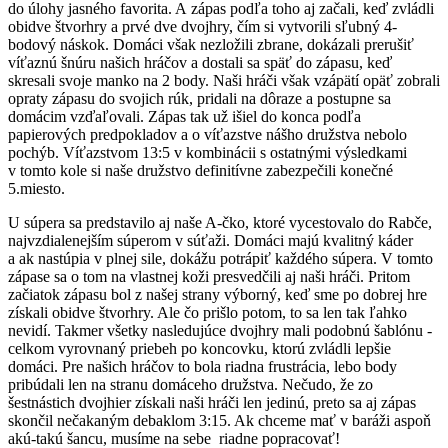
do úlohy jasného favorita. A zápas podľa toho aj začali, keď zvládli
obidve štvorhry a prvé dve dvojhry, čím si vytvorili sľubný 4-
bodový náskok. Domáci však nezložili zbrane, dokázali prerušiť
víťaznú šnúru našich hráčov a dostali sa späť do zápasu, keď
skresali svoje manko na 2 body. Naši hráči však vzápätí opäť zobrali
opraty zápasu do svojich rúk, pridali na dôraze a postupne sa
domácim vzďaľovali. Zápas tak už išiel do konca podľa
papierových predpokladov a o víťazstve nášho družstva nebolo
pochýb. Víťazstvom 13:5 v kombinácii s ostatnými výsledkami
v tomto kole si naše družstvo definitívne zabezpečili konečné
5.miesto.
U súpera sa predstavilo aj naše A-čko, ktoré vycestovalo do Rabče,
najvzdialenejším súperom v súťaži. Domáci majú kvalitný káder
a ak nastúpia v plnej sile, dokážu potrápiť každého súpera. V tomto
zápase sa o tom na vlastnej koži presvedčili aj naši hráči. Pritom
začiatok zápasu bol z našej strany výborný, keď sme po dobrej hre
získali obidve štvorhry. Ale čo prišlo potom, to sa len tak ľahko
nevidí. Takmer všetky nasledujúce dvojhry mali podobnú šablónu -
celkom vyrovnaný priebeh po koncovku, ktorú zvládli lepšie
domáci. Pre našich hráčov to bola riadna frustrácia, lebo body
pribúdali len na stranu domáceho družstva. Nečudo, že zo
šestnástich dvojhier získali naši hráči len jedinú, preto sa aj zápas
skončil nečakaným debaklom 3:15. Ak chceme mať v baráži aspoň
akú-takú šancu, musíme na sebe riadne popracovať!