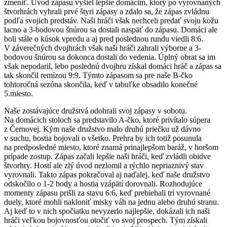
zmeniť. Úvod zápasu vyšiel lepšie domácim, ktorý po vyrovnaných
štvorhrách vyhrali prvé štyri zápasy a zdalo sa, že zápas zvládnu
podľa svojich predstáv. Naši hráči však nechceli predať svoju kožu
lacno a 3-bodovou šnúrou sa dostali naspäť do zápasu. Domáci ale
boli stále o kúsok vpredu a aj pred poslednou rundu viedli 8:6.
V záverečných dvojhrách však naši hráči zahrali výborne a 3-
bodovou šnúrou sa dokonca dostali do vedenia. Úplný obrat sa im
však nepodaril, lebo poslednú dvojhru získal domáci hráč a zápas sa
tak skončil remízou 9:9. Týmto zápasom sa pre naše B-čko
tohtoročná sezóna skončila, keď v tabuľke obsadilo konečné
5.miesto.
Naše zostávajúce družstvá odohrali svoj zápasy v sobotu.
Na domácich stoloch sa predstavilo A-čko, ktoré privítalo súpera
z Černovej. Kým naše družstvo malo druhú priečku už dávno
v suchu, hostia bojovali o všetko. Prehra by ich totiž posunula
na predposledné miesto, ktoré znamá prinajlepšom baráž, v horšom
prípade zostup. Zápas začali lepšie naši hráči, keď zvládli obidve
štvorhry. Hostí ale zlý úvod nezlomil a rýchlo nepriaznivý stav
vyrovnali. Takto zápas pokračoval aj naďalej, keď naše družstvo
odskočilo o 1-2 body a hostia vzápätí dorovnali. Rozhodujúce
momenty zápasu prišli za stavu 6:6, keď prebiehali tri vyrovnané
duely, ktoré mohli nakloniť misky váh na jednu alebo druhú stranu.
Aj keď to v nich spočiatku nevyzerlo najlepšie, dokázali ich naši
hráči veľkou bojovnosťou otočiť vo svoj prospech. Tým získali