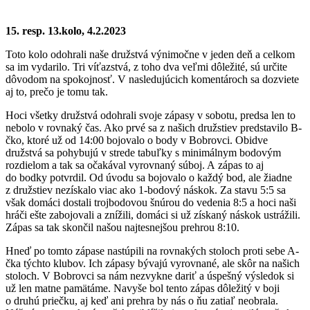
15. resp. 13.kolo, 4.2.2023
Toto kolo odohrali naše družstvá výnimočne v jeden deň a celkom
sa im vydarilo. Tri víťazstvá, z toho dva veľmi dôležité, sú určite
dôvodom na spokojnosť. V nasledujúcich komentároch sa dozviete
aj to, prečo je tomu tak.
Hoci všetky družstvá odohrali svoje zápasy v sobotu, predsa len to
nebolo v rovnaký čas. Ako prvé sa z našich družstiev predstavilo B-
čko, ktoré už od 14:00 bojovalo o body v Bobrovci. Obidve
družstvá sa pohybujú v strede tabuľky s minimálnym bodovým
rozdielom a tak sa očakával vyrovnaný súboj. A zápas to aj
do bodky potvrdil. Od úvodu sa bojovalo o každý bod, ale žiadne
z družstiev nezískalo viac ako 1-bodový náskok. Za stavu 5:5 sa
však domáci dostali trojbodovou šnúrou do vedenia 8:5 a hoci naši
hráči ešte zabojovali a znížili, domáci si už získaný náskok ustrážili.
Zápas sa tak skončil našou najtesnejšou prehrou 8:10.
Hneď po tomto zápase nastúpili na rovnakých stoloch proti sebe A-
čka týchto klubov. Ich zápasy bývajú vyrovnané, ale skôr na našich
stoloch. V Bobrovci sa nám nezvykne dariť a úspešný výsledok si
už len matne pamätáme. Navyše bol tento zápas dôležitý v boji
o druhú priečku, aj keď ani prehra by nás o ňu zatiaľ neobrala.