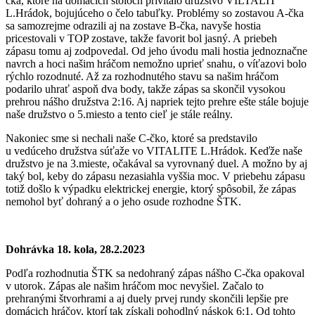
čka, ktoré na domácich stoloch privítalo družstvo VILTALIT
L.Hrádok, bojujúceho o čelo tabuľky. Problémy so zostavou A-čka
sa samozrejme odrazili aj na zostave B-čka, navyše hostia
pricestovali v TOP zostave, takže favorit bol jasný. A priebeh
zápasu tomu aj zodpovedal. Od jeho úvodu mali hostia jednoznačne
navrch a hoci našim hráčom nemožno uprieť snahu, o víťazovi bolo
rýchlo rozodnuté. Až za rozhodnutého stavu sa našim hráčom
podarilo uhrať aspoň dva body, takže zápas sa skončil vysokou
prehrou nášho družstva 2:16. Aj napriek tejto prehre ešte stále bojuje
naše družstvo o 5.miesto a tento cieľ je stále reálny.
Nakoniec sme si nechali naše C-čko, ktoré sa predstavilo
u vedúceho družstva súťaže vo VITALITE L.Hrádok. Keďže naše
družstvo je na 3.mieste, očakával sa vyrovnaný duel. A možno by aj
taký bol, keby do zápasu nezasiahla vyššia moc. V priebehu zápasu
totiž došlo k výpadku elektrickej energie, ktorý spôsobil, že zápas
nemohol byť dohraný a o jeho osude rozhodne ŠTK.
Dohrávka 18. kola, 28.2.2023
Podľa rozhodnutia ŠTK sa nedohraný zápas nášho C-čka opakoval
v utorok. Zápas ale našim hráčom moc nevyšiel. Začalo to
prehranými štvorhrami a aj duely prvej rundy skončili lepšie pre
domácich hráčov, ktorí tak získali pohodlný náskok 6:1. Od tohto