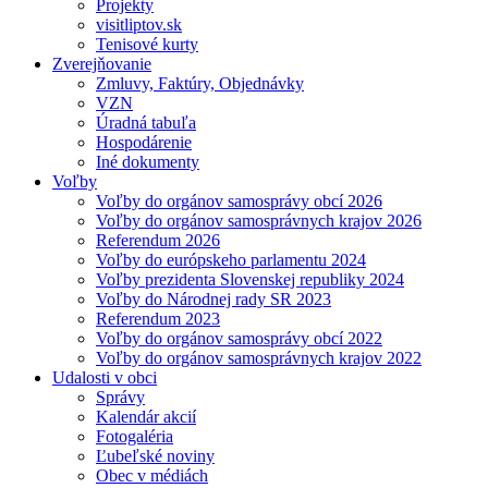
Projekty
visitliptov.sk
Tenisové kurty
Zverejňovanie
Zmluvy, Faktúry, Objednávky
VZN
Úradná tabuľa
Hospodárenie
Iné dokumenty
Voľby
Voľby do orgánov samosprávy obcí 2026
Voľby do orgánov samosprávnych krajov 2026
Referendum 2026
Voľby do európskeho parlamentu 2024
Voľby prezidenta Slovenskej republiky 2024
Voľby do Národnej rady SR 2023
Referendum 2023
Voľby do orgánov samosprávy obcí 2022
Voľby do orgánov samosprávnych krajov 2022
Udalosti v obci
Správy
Kalendár akcií
Fotogaléria
Ľubeľské noviny
Obec v médiách