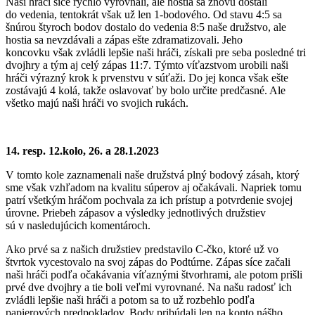
Naši hráči síce rýchlo vyrovnali, ale hostia sa znovu dostali
do vedenia, tentokrát však už len 1-bodového. Od stavu 4:5 sa
šnúrou štyroch bodov dostalo do vedenia 8:5 naše družstvo, ale
hostia sa nevzdávali a zápas ešte zdramatizovali. Jeho
koncovku však zvládli lepšie naši hráči, získali pre seba posledné tri
dvojhry a tým aj celý zápas 11:7. Týmto víťazstvom urobili naši
hráči výrazný krok k prvenstvu v súťaži. Do jej konca však ešte
zostávajú 4 kolá, takže oslavovať by bolo určite predčasné. Ale
všetko majú naši hráči vo svojich rukách.
14. resp. 12.kolo, 26. a 28.1.2023
V tomto kole zaznamenali naše družstvá plný bodový zásah, ktorý
sme však vzhľadom na kvalitu súperov aj očakávali. Napriek tomu
patrí všetkým hráčom pochvala za ich prístup a potvrdenie svojej
úrovne. Priebeh zápasov a výsledky jednotlivých družstiev
sú v nasledujúcich komentároch.
Ako prvé sa z našich družstiev predstavilo C-čko, ktoré už vo
štvrtok vycestovalo na svoj zápas do Podtúrne. Zápas síce začali
naši hráči podľa očakávania víťaznými štvorhrami, ale potom prišli
prvé dve dvojhry a tie boli veľmi vyrovnané. Na našu radosť ich
zvládli lepšie naši hráči a potom sa to už rozbehlo podľa
papierových predpokladov. Body pribúdali len na konto nášho