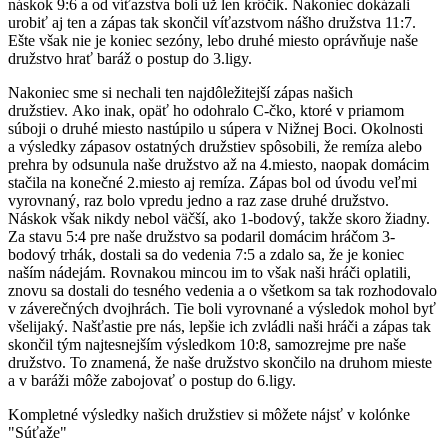
náskok 9:6 a od víťazstva boli už len krôčik. Nakoniec dokázali
urobiť aj ten a zápas tak skončil víťazstvom nášho družstva 11:7.
Ešte však nie je koniec sezóny, lebo druhé miesto oprávňuje naše
družstvo hrať baráž o postup do 3.ligy.
Nakoniec sme si nechali ten najdôležitejší zápas našich
družstiev. Ako inak, opäť ho odohralo C-čko, ktoré v priamom
súboji o druhé miesto nastúpilo u súpera v Nižnej Boci. Okolnosti
a výsledky zápasov ostatných družstiev spôsobili, že remíza alebo
prehra by odsunula naše družstvo až na 4.miesto, naopak domácim
stačila na konečné 2.miesto aj remíza. Zápas bol od úvodu veľmi
vyrovnaný, raz bolo vpredu jedno a raz zase druhé družstvo.
Náskok však nikdy nebol väčší, ako 1-bodový, takže skoro žiadny.
Za stavu 5:4 pre naše družstvo sa podaril domácim hráčom 3-
bodový trhák, dostali sa do vedenia 7:5 a zdalo sa, že je koniec
naším nádejám. Rovnakou mincou im to však naši hráči oplatili,
znovu sa dostali do tesného vedenia a o všetkom sa tak rozhodovalo
v záverečných dvojhrách. Tie boli vyrovnané a výsledok mohol byť
všelijaký. Našťastie pre nás, lepšie ich zvládli naši hráči a zápas tak
skončil tým najtesnejším výsledkom 10:8, samozrejme pre naše
družstvo. To znamená, že naše družstvo skončilo na druhom mieste
a v baráži môže zabojovať o postup do 6.ligy.
Kompletné výsledky našich družstiev si môžete nájsť v kolónke
"Súťaže"