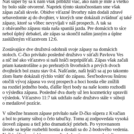
Náš súper by sa k nám však priblížil viac, ako nám je milé a všetko
by bolo stále otvorené. Napriek týmto skutočnostiam sme však
zápas začali skvele. Obidve víťazné štvorhry nám dodali zdravé
sebavedomie aj do dvojhier, v ktorých sme dokázali zvládnuť aj také
zápasy, ktoré sa vôbec nevyvíjali v náš prospech. A tak sa
z obávaného zápasu stala naša spanilá jazda. Pre domácich to síce
nebol úplný debakel, ale zápas sa skončil našim jasným a úplne
zaslúženým víťazstvom 12:6.
Zostávajúce dve družstvá odohrali svoje zápasy na domácich
stoloch. C-čko privítalo posledné družstvo v súťaži Pavlovu Ves
a nič iné ako víťazstvo si naši hráči nepripúšťali. Zápas však začali
priam katastrofálne a po prehratých štvorhrách a prvých dvoch
dvojhrách bol zrazu stav 0:4. Našťastie, naši hráči sa aj po takomto
zlom štarte dokázali rýchlo vrátiť do zápasu. Šesťbodovou šnúrou
otočili vývoj zápasu vo svoj prospech a hoci hostia ešte znížili
na rozdiel jedného bodu, ďalšie štyri body na naše konto rozhodli
o výsledku zápasu. Posledné dva duely už len kozmeticky upravili
výsledok. Víťazstvo 11:7 tak udržalo naše družstvo stále v súboji
o medailové pozície.
V súbežne hranom zápase privítalo naše D-čko súpera z Kvačian
a bol to priamy súboj o čelo tabuľky. Tomu aj zodpovedala vysoká
úroveň zápasu a tiež jeho dramatický priebeh. Po vyrovnanom
úvode sa lepšie rozbehli hostia a dostali sa do 2-bodového vedenia.