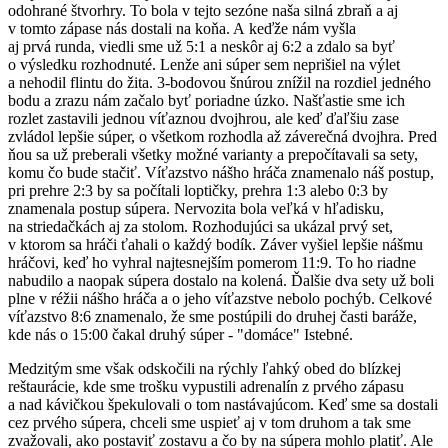
odohrané štvorhry. To bola v tejto sezóne naša silná zbraň a aj
v tomto zápase nás dostali na koňa. A keďže nám vyšla
aj prvá runda, viedli sme už 5:1 a neskôr aj 6:2 a zdalo sa byť
o výsledku rozhodnuté. Lenže ani súper sem neprišiel na výlet
a nehodil flintu do žita. 3-bodovou šnúrou znížil na rozdiel jedného
bodu a zrazu nám začalo byť poriadne úzko. Našťastie sme ich
rozlet zastavili jednou víťaznou dvojhrou, ale keď ďaľšiu zase
zvládol lepšie súper, o všetkom rozhodla až záverečná dvojhra. Pred
ňou sa už preberali všetky možné varianty a prepočítavali sa sety,
komu čo bude stačiť. Víťazstvo nášho hráča znamenalo náš postup,
pri prehre 2:3 by sa počítali loptičky, prehra 1:3 alebo 0:3 by
znamenala postup súpera. Nervozita bola veľká v hľadisku,
na striedačkách aj za stolom. Rozhodujúci sa ukázal prvý set,
v ktorom sa hráči ťahali o každý bodík. Záver vyšiel lepšie nášmu
hráčovi, keď ho vyhral najtesnejším pomerom 11:9. To ho riadne
nabudilo a naopak súpera dostalo na kolená. Ďalšie dva sety už boli
plne v réžii nášho hráča a o jeho víťazstve nebolo pochýb. Celkové
víťazstvo 8:6 znamenalo, že sme postúpili do druhej časti baráže,
kde nás o 15:00 čakal druhý súper - "domáce" Istebné.
Medzitým sme však odskočili na rýchly ľahký obed do blízkej
reštaurácie, kde sme trošku vypustili adrenalín z prvého zápasu
a nad kávičkou špekulovali o tom nastávajúcom. Keď sme sa dostali
cez prvého súpera, chceli sme uspieť aj v tom druhom a tak sme
zvažovali, ako postaviť zostavu a čo by na súpera mohlo platiť. Ale