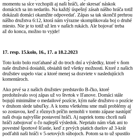
momentu sa síce vzchopili aj naši hráči, ale skresať náskok
domácich sa im nedarilo. Na každý úspešný zásah nášho hráča totiž
dokázali domáci okamžite odpovedať. Zápas sa tak skončil prehrou
nášho družstva 6:12, ktorá nám výrazne skomplikovala boj o druhé
miesto. Nie je to totiž už len v našich rukách. Ale bojovať treba
až do konca, možno to vyjde!
17. resp. 15.kolo, 16., 17. a 18.2.2023
Toto kolo bolo rozťahané až do troch dní a výsledky, ktoré v ňom
naše družstvá dosiahli, obsiahli tiež všetky možnosti. Ktoré z našich
družstiev uspelo viac a ktoré menej sa dozviete v nasledujúcich
komentároch.
Ako prvé sa z našich družstiev predstavilo B-čko, ktoré
predohrávalo svoj zápas už vo štvrtok v Iľanove. Domáci stále
bojujú minimálne o medailové pozície, kým naše družstvo o pozície
v druhom slede tabuľky. A k tomu všetkému sme mali problémy aj
so zostavou, keď z rôznych príčin nemohli v tomto zápase nastúpiť
naši dvaja najvyššie postavení hráči. Aj napriek tomu chceli naši
hráči zabojovať o čo najlepší výsledok. Neprialo nám však ani to
povestné športové šťastie, keď z prvých piatich duelov až 3-krát
podľahli naši hráči v 5-setových súbojoch. Potom sa to už spustilo