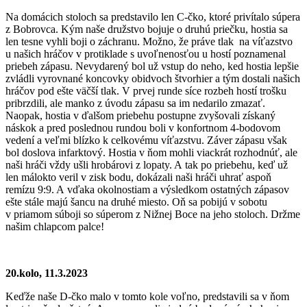
Na domácich stoloch sa predstavilo len C-čko, ktoré privítalo súpera
z Bobrovca. Kým naše družstvo bojuje o druhú priečku, hostia sa
len tesne vyhli boji o záchranu. Možno, že práve tlak na víťazstvo
u našich hráčov v protiklade s uvoľnenosťou u hostí poznamenal
priebeh zápasu. Nevydarený bol už vstup do neho, ked hostia lepšie
zvládli vyrovnané koncovky obidvoch štvorhier a tým dostali našich
hráčov pod ešte väčší tlak. V prvej runde síce rozbeh hostí trošku
pribrzdili, ale manko z úvodu zápasu sa im nedarilo zmazať.
Naopak, hostia v ďalšom priebehu postupne zvyšovali získaný
náskok a pred poslednou rundou boli v konfortnom 4-bodovom
vedení a veľmi blízko k celkovému víťazstvu. Záver zápasu však
bol doslova infarktový. Hostia v ňom mohli viackrát rozhodnúť, ale
naši hráči vždy ušli hrobárovi z lopaty. A tak po priebehu, keď už
len málokto veril v zisk bodu, dokázali naši hráči uhrať aspoň
remízu 9:9. A vďaka okolnostiam a výsledkom ostatných zápasov
ešte stále majú šancu na druhé miesto. Oň sa pobijú v sobotu
v priamom súboji so súperom z Nižnej Boce na jeho stoloch. Držme
našim chlapcom palce!
20.kolo, 11.3.2023
Keďže naše D-čko malo v tomto kole voľno, predstavili sa v ňom