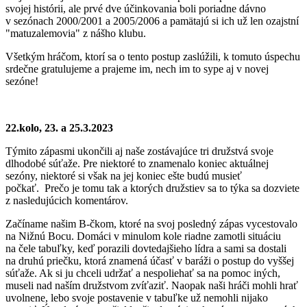
svojej histórii, ale prvé dve účinkovania boli poriadne dávno
v sezónach 2000/2001 a 2005/2006 a pamätajú si ich už len ozajstní
"matuzalemovia" z nášho klubu.
Všetkým hráčom, ktorí sa o tento postup zaslúžili, k tomuto úspechu
srdečne gratulujeme a prajeme im, nech im to sype aj v novej
sezóne!
22.kolo, 23. a 25.3.2023
Týmito zápasmi ukončili aj naše zostávajúce tri družstvá svoje
dlhodobé súťaže. Pre niektoré to znamenalo koniec aktuálnej
sezóny, niektoré si však na jej koniec ešte budú musieť
počkať. Prečo je tomu tak a ktorých družstiev sa to týka sa dozviete
z nasledujúcich komentárov.
Začíname našim B-čkom, ktoré na svoj posledný zápas vycestovalo
na Nižnú Bocu. Domáci v minulom kole riadne zamotli situáciu
na čele tabuľky, keď porazili dovtedajšieho lídra a sami sa dostali
na druhú priečku, ktorá znamená účasť v baráži o postup do vyššej
súťaže. Ak si ju chceli udržať a nespoliehať sa na pomoc iných,
museli nad naším družstvom zvíťaziť. Naopak naši hráči mohli hrať
uvolnene, lebo svoje postavenie v tabuľke už nemohli nijako