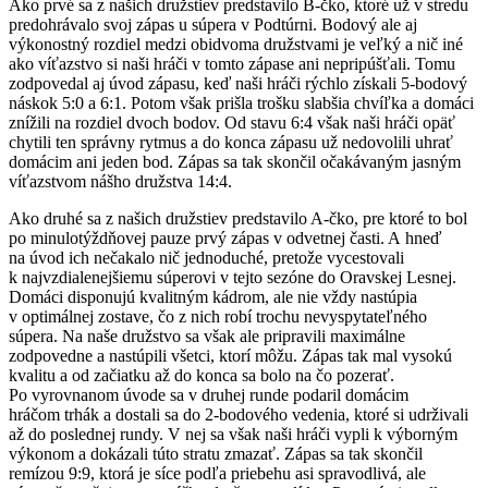
Ako prvé sa z našich družstiev predstavilo B-čko, ktoré už v stredu
predohrávalo svoj zápas u súpera v Podtúrni. Bodový ale aj
výkonostný rozdiel medzi obidvoma družstvami je veľký a nič iné
ako víťazstvo si naši hráči v tomto zápase ani nepripúšťali. Tomu
zodpovedal aj úvod zápasu, keď naši hráči rýchlo získali 5-bodový
náskok 5:0 a 6:1. Potom však prišla trošku slabšia chvíľka a domáci
znížili na rozdiel dvoch bodov. Od stavu 6:4 však naši hráči opäť
chytili ten správny rytmus a do konca zápasu už nedovolili uhrať
domácim ani jeden bod. Zápas sa tak skončil očakávaným jasným
víťazstvom nášho družstva 14:4.
Ako druhé sa z našich družstiev predstavilo A-čko, pre ktoré to bol
po minulotýždňovej pauze prvý zápas v odvetnej časti. A hneď
na úvod ich nečakalo nič jednoduché, pretože vycestovali
k najvzdialenejšiemu súperovi v tejto sezóne do Oravskej Lesnej.
Domáci disponujú kvalitným kádrom, ale nie vždy nastúpia
v optimálnej zostave, čo z nich robí trochu nevyspytateľného
súpera. Na naše družstvo sa však ale pripravili maximálne
zodpovedne a nastúpili všetci, ktorí môžu. Zápas tak mal vysokú
kvalitu a od začiatku až do konca sa bolo na čo pozerať.
Po vyrovnanom úvode sa v druhej runde podaril domácim
hráčom trhák a dostali sa do 2-bodového vedenia, ktoré si udrživali
až do poslednej rundy. V nej sa však naši hráči vypli k výborným
výkonom a dokázali túto stratu zmazať. Zápas sa tak skončil
remízou 9:9, ktorá je síce podľa priebehu asi spravodlivá, ale