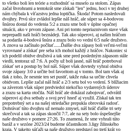
to všetko boli len teórie a rozhodnúť sa muselo za stolom. Zápas
začal štvrohrami a tentokrát sme získali "len" jednu, hoci v tej druhej
nám chýbala k víťazstvu jedna loptička. Škoda! Potom nasledovali
dvojhry. Prvú síce zvládol lepšie náš hráč, ale súper sa 4-bodovou
šnúrou dostal do vedenia 5:2 a zrazu sme boli v úplne opačnej
situácii, ako v prvom zápase. Ani pri tomto nepriaznivom stave však
neprepadli naši hráči beznádeji. Tak ako súperovi, aj našim hráčom
sa podarila 4-bodová šnúra a zrazu bolo vo vední 6:5 naše družstvo.
A znova sa začínalo počítať......Ďalšie dva zápasy boli veľmi-veľmi
vyrovnané a získať pre seba ich mohol každý z hráčov. Nakoniec si
ich podelil obidve družstvá a tak sme pred posledným zápasom stále
viedli, tentoraz už 7:6. A počty už boli jasné, náš hráč potreboval
získať set a postup by bol náš. Súper však dovtedy vyhral obidva
svoje zápasy 3:0 a určite bol favoritom aj v tomto. Bol tam však aj
tlak z toho, že nesmie ten set pustiť, takže ruka sa určite chvela
obidvom. Lepšie začal náš hráč a 2/3 setu bol vo vedení. S blížiacim
sa záverom však súper predviedol niekoľko vydarených úderov
a zrazu sa karta otočila. Náš hráč ale dokázal zabojovať, odvrátil
súperovi aj dva setbaly a svoj prvý hneď aj využil. Získal tak ten
prepotrebný set a na našej striedačke prepukla obrovská radosť.
Dohrávať túto dvojhru už nemalo zmysel, náš hráč ďalšie tri sety
skrečoval a tak sa zápas skončil 7:7, ale na sety bolo úspešnejšie
naše družstvo v pomere 27:26. To znamená, že sme vyhrali túto
baráž a v sezóne 2023/24 budeme účastníkom 3.ligy žilinského
kraja. V takejto súťaži sa naše družstvo predstaví po tretí krát vo