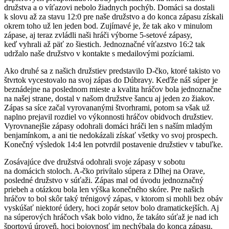
družstva a o víťazovi nebolo žiadnych pochýb. Domáci sa dostali
k slovu až za stavu 12:0 pre naše družstvo a do konca zápasu získali
okrem toho už len jeden bod. Zujímavé je, že tak ako v minulom
zápase, aj teraz zvládli naši hráči výborne 5-setové zápasy,
keď vyhrali až päť zo šiestich. Jednoznačné víťazstvo 16:2 tak
udržalo naše družstvo v kontakte s medailovými pozíciami.
Ako druhé sa z našich družstiev predstavilo D-čko, ktoré takisto vo
štvrtok vycestovalo na svoj zápas do Dúbravy. Keďže náš súper je
beznádejne na poslednom mieste a kvalita hráčov bola jednoznačne
na našej strane, dostal v našom družstve šancu aj jeden zo žiakov.
Zápas sa síce začal vyrovananými štvorhrami, potom sa však už
naplno prejavil rozdiel vo výkonnosti hráčov obidvoch družstiev.
Vyrovnanejšie zápasy odohrali domáci hráči len s naším mladým
benjamínkom, a ani tie nedokázali získať všetky vo svoj prospech.
Konečný výsledok 14:4 len potvrdil postavenie družstiev v tabuľke.
Zosávajúce dve družstvá odohrali svoje zápasy v sobotu
na domácich stoloch. A-čko privítalo súpera z Dlhej na Orave,
posledné družstvo v súťaži. Zápas mal od úvodu jednoznačný
priebeh a otázkou bola len výška konečného skóre. Pre našich
hráčov to bol skôr taký trénigový zápas, v ktorom si mohli bez obáv
vyskúšať niektoré údery, hoci zopár setov bolo dramatickejších. Aj
na súperových hráčoch však bolo vidno, že takáto súťaž je nad ich
športovú úroveň, hoci bojovnosť im nechýbala do konca zápasu.