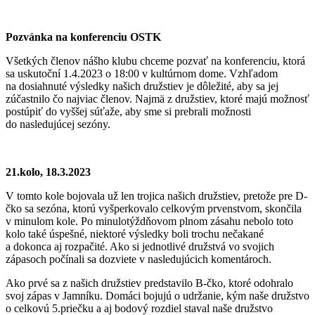
Pozvánka na konferenciu OSTK
Všetkých členov nášho klubu chceme pozvať na konferenciu, ktorá
sa uskutoční 1.4.2023 o 18:00 v kultúrnom dome. Vzhľadom
na dosiahnuté výsledky našich družstiev je dôležité, aby sa jej
zúčastnilo čo najviac členov. Najmä z družstiev, ktoré majú možnosť
postúpiť do vyššej súťaže, aby sme si prebrali možnosti
do nasledujúcej sezóny.
21.kolo, 18.3.2023
V tomto kole bojovala už len trojica našich družstiev, pretože pre D-
čko sa sezóna, ktorú vyšperkovalo celkovým prvenstvom, skončila
v minulom kole. Po minulotýždňovom plnom zásahu nebolo toto
kolo také úspešné, niektoré výsledky boli trochu nečakané
a dokonca aj rozpačité. Ako si jednotlivé družstvá vo svojich
zápasoch počínali sa dozviete v nasledujúcich komentároch.
Ako prvé sa z našich družstiev predstavilo B-čko, ktoré odohralo
svoj zápas v Jamníku. Domáci bojujú o udržanie, kým naše družstvo
o celkovú 5.priečku a aj bodový rozdiel staval naše družstvo