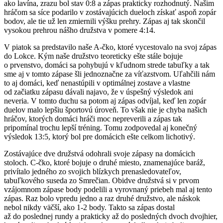
ako lavína, zrazu bol stav 0:8 a zápas prakticky rozhodnutý. Našim
hráčom sa síce podarilo v zostávajúcich dueloch získať aspoň zopár
bodov, ale tie už len zmiernili výšku prehry. Zápas aj tak skončil
vysokou prehrou nášho družstva v pomere 4:14.
V piatok sa predstavilo naše A-čko, ktoré vycestovalo na svoj zápas
do Lokce. Kým naše družstvo teoreticky ešte stále bojuje
o prvenstvo, domáci sa pohybujú v kľudnom strede tabuľky a tak
sme aj v tomto zápase šli jednoznačne za víťazstvom. Uľahčili nám
to aj domáci, keď nenastúpili v optimálnej zostave a vlastne
od začiatku zápasu dávali najavo, že v úspešný výsledok ani
neveria. V tomto duchu sa potom aj zápas odvíjal, keď len zopár
duelov malo lepšiu športovú úroveň. To však nie je chyba našich
hráčov, ktorých domáci hráči moc nepreverili a zápas tak
pripomínal trochu lepší tréning. Tomu zodpovedal aj konečný
výsledok 13:5, ktorý bol pre domácich ešte celkom lichotivý.
Zostávajúce dve družstvá odohrali svoje zápasy na domácich
stoloch. C-čko, ktoré bojuje o druhé miesto, znamenajúce baráž,
privítalo jedného zo svojich blízkych prenasledovateľov,
tabuľkového suseda zo Smrečian. Obidve družstvá si v prvom
vzájomnom zápase body podelili a vyrovnaný priebeh mal aj tento
zápas. Raz bolo vpredu jedno a raz druhé družstvo, ale náskok
nebol nikdy väčší, ako 1-2 body. Takto sa zápas dostal
až do poslednej rundy a prakticky až do posledných dvoch dvojhier,