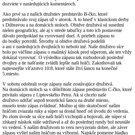
dozviete v nasledujúcich komentároch.
Ako prvé sa z našich družstiev predstavilo B-čko, ktoré
predohrávalo svoj zápas už v utorok. A to hneď v klasickom derby
s Dúbravou a na domácich stoloch. Obidve družstvá sú susedmi
nielen geograficky, ale aj v strede tabuľky a toto ich postavenie
dávalo predpoklad na vyrovnaný duel. A priebeh zápasu to
do bodky potvrdil. Štvorhy si obidve družstvá podelili
a ani v nasledujcich dvojhrách to nebolo iné. Naše družstvo síce
bolo po väčšine zápasu o malinký kúsok pred súperom, ale ten vždy
dokázal vyrovnať. O výsledku zápasu tak rozhodovali posledné
dvojhry a tie našťastie zvládli lepšie naši hráči. Zaknihovali tak
najtesnejšie víťazstvo 10:8, ktoré stále živí šancu na konečné
5.miesto.
V sobotu odohrali svoje zápasy naše zostávajúce družstvá.
Na domácich stoloch sa v dôležitom zápase predstavilo C-čko, ktoré
privítalo súpera z Liptovského Petra. Ak si chcelo naše
družstvo udržať aspoň teoretickú šancu na druhé miesto,
muselo tento zápas zvládnuť. Možno aj táto skutočnosť našim
hráčom zviazala ruky a súper sa dostal hneď od úvodu do vedenia.
Po zlom úvode sa síce naši hráči vzchopili a bojovali, ale súper si
získaný náskok stále udržiaval a až do poslednej rundy bol neustále
vo vedení. S naším družstvom to veru nevyzeralo dobre, ale záver
zápasu vyšiel našim hráčom na výbornú. Najskôr pomerne hladko