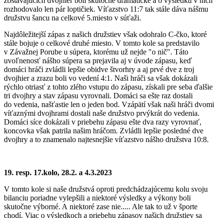
zostávajúcich dvojhier boli skutočne dramatické a o výsledku v nich
rozhodovalo len pár loptičiek. Víťazstvo 11:7 tak stále dáva nášmu
družstvu šancu na celkové 5.miesto v súťaži.
Najdôležitejší zápas z našich družstiev však odohralo C-čko, ktoré
stále bojuje o celkové druhé miesto. V tomto kole sa predstavilo
v Závažnej Porube u súpera, ktorému už nejde "o nič". Táto
uvoľnenosť nášho súpera sa prejavila aj v úvode zápasu, keď
domáci hráči zvládli lepšie obidve štvorhry a aj prvé dve z troj
dvojhier a zrazu boli vo vedení 4:1. Naši hráči sa však dokázali
rýchlo otriasť z tohto zlého vstupu do zápasu, získali pre seba ďalšie
tri dvojhry a stav zápasu vyrovnali. Domáci sa ešte raz dostali
do vedenia, našťastie len o jeden bod. Vzápätí však naši hráči dvomi
víťaznými dvojhrami dostali naše družstvo prvýkrát do vedenia.
Domáci síce dokázali v priebehu zápasu ešte dva razy vyrovnať,
koncovka však patrila našim hráčom. Zvládli lepšie posledné dve
dvojhry a to znamenalo najtesnejšie víťazstvo nášho družstva 10:8.
19. resp. 17.kolo, 28.2. a 4.3.2023
V tomto kole si naše družstvá oproti predchádzajúcemu kolu svoju
bilanciu poriadne vylepšili a niektoré výsledky a výkony boli
skutočne výborné. A niektoré zase nie..... Ale tak to už v športe
chodí. Viac o výsledkoch a priebehu zápasov našich družstiev sa