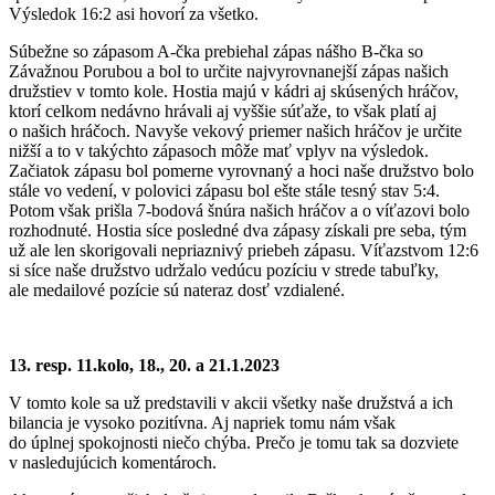
Výsledok 16:2 asi hovorí za všetko.
Súbežne so zápasom A-čka prebiehal zápas nášho B-čka so
Závažnou Porubou a bol to určite najvyrovnanejší zápas našich
družstiev v tomto kole. Hostia majú v kádri aj skúsených hráčov,
ktorí celkom nedávno hrávali aj vyššie súťaže, to však platí aj
o našich hráčoch. Navyše vekový priemer našich hráčov je určite
nižší a to v takýchto zápasoch môže mať vplyv na výsledok.
Začiatok zápasu bol pomerne vyrovnaný a hoci naše družstvo bolo
stále vo vedení, v polovici zápasu bol ešte stále tesný stav 5:4.
Potom však prišla 7-bodová šnúra našich hráčov a o víťazovi bolo
rozhodnuté. Hostia síce posledné dva zápasy získali pre seba, tým
už ale len skorigovali nepriaznivý priebeh zápasu. Víťazstvom 12:6
si síce naše družstvo udržalo vedúcu pozíciu v strede tabuľky,
ale medailové pozície sú nateraz dosť vzdialené.
13. resp. 11.kolo, 18., 20. a 21.1.2023
V tomto kole sa už predstavili v akcii všetky naše družstvá a ich
bilancia je vysoko pozitívna. Aj napriek tomu nám však
do úplnej spokojnosti niečo chýba. Prečo je tomu tak sa dozviete
v nasledujúcich komentároch.