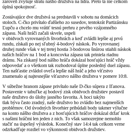
zároveň zvyšuje stratu nášho družstva na lídra. Preto tá nie celkom
úplná spokojnosť.
Zostávajúce dve družstvá sa predstavili v sobotu na domácich
stoloch. C-čko privítalo ďalšieho zo susedov, tentokrát Partizánsku
Ľupču a chcelo mu vrátiť tesnú prehru z prvého vzájomného
zápasu. Naši hráči začali skvele, uspeli
v obidvoch vyrovnaných štvorhrách a keď zvládli lepšie aj prvú
rundu, získali po nej sľubný 4-bodový náskok. Po vyrovnanej
druhej runde však v tej tretej hostia 3-bodovou šnúrou stiahli náskok
našich hráčov na 1 bod a koncovka zápasu tak priniela riadnu
drámu. Na získaný bod nášho hráča dokázal hosťujúci hráč vždy
odpovedať a o všetkom tak rozhodoval úplne posledný duel zápasu.
Ten našťastie zvládol oveľa lepšie náš hráč a jeho víťzstvo
znamenalo aj najtesnejšie víťazstvo nášho družstva v pomere 10:8.
V súbežne hranom zápase privítalo naše D-čko súpera z Iľanova.
Postavenie v tabuľke aj bodový zisk obidvoch družstiev postavil
naše družstvo do úlohy jasného favorita. A hoci takýto
tlak býva často zradný, naše družstvo ho zvládlo bez najmenších
problémov. Od úvodných štvorhier pribúdali body takmer výlučne
na konto nášho družstva a z hosťujúcich hráčov dokázal držať krok
s našimi hráčmi len jeden z nich. To však samozrejme nemohlo
stačiť na úspešný výsledok. Konečný stav 14:4 tak celkom verne
odzrkadľuje rozdiel vo výkonnosti obidvoch družstiev.