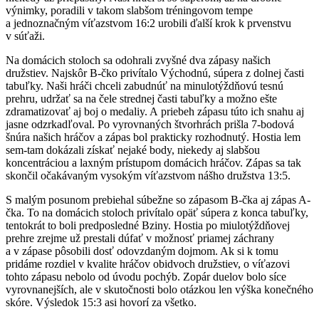
výnimky, poradili v takom slabšom tréningovom tempe
a jednoznačným víťazstvom 16:2 urobili ďalší krok k prvenstvu
v súťaži.
Na domácich stoloch sa odohrali zvyšné dva zápasy našich
družstiev. Najskôr B-čko privítalo Východnú, súpera z dolnej časti
tabuľky. Naši hráči chceli zabudnúť na minulotýždňovú tesnú
prehru, udržať sa na čele strednej časti tabuľky a možno ešte
zdramatizovať aj boj o medaliy. A priebeh zápasu túto ich snahu aj
jasne odzrkadľoval. Po vyrovnaných štvorhrách prišla 7-bodová
šnúra našich hráčov a zápas bol prakticky rozhodnutý. Hostia lem
sem-tam dokázali získať nejaké body, niekedy aj slabšou
koncentráciou a laxným prístupom domácich hráčov. Zápas sa tak
skončil očakávaným vysokým víťazstvom nášho družstva 13:5.
S malým posunom prebiehal súbežne so zápasom B-čka aj zápas A-
čka. To na domácich stoloch privítalo opäť súpera z konca tabuľky,
tentokrát to boli predposledné Bziny. Hostia po miulotýždňovej
prehre zrejme už prestali dúfať v možnosť priamej záchrany
a v zápase pôsobili dosť odovzdaným dojmom. Ak si k tomu
pridáme rozdiel v kvalite hráčov obidvoch družstiev, o víťazovi
tohto zápasu nebolo od úvodu pochýb. Zopár duelov bolo síce
vyrovnanejších, ale v skutočnosti bolo otázkou len výška konečného
skóre. Výsledok 15:3 asi hovorí za všetko.