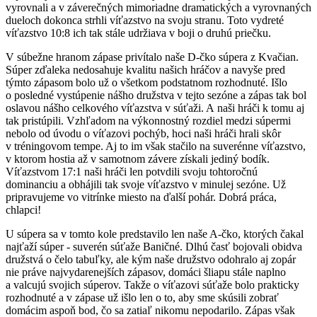
vyrovnali a v záverečných mimoriadne dramatických a vyrovnaných
dueloch dokonca strhli víťazstvo na svoju stranu. Toto vydreté
víťazstvo 10:8 ich tak stále udržiava v boji o druhú priečku.
V súbežne hranom zápase privítalo naše D-čko súpera z Kvačian.
Súper zďaleka nedosahuje kvalitu našich hráčov a navyše pred
týmto zápasom bolo už o všetkom podstatnom rozhodnuté. Išlo
o posledné vystúpenie nášho družstva v tejto sezóne a zápas tak bol
oslavou nášho celkového víťazstva v súťaži. A naši hráči k tomu aj
tak pristúpili. Vzhľadom na výkonnostný rozdiel medzi súpermi
nebolo od úvodu o víťazovi pochýb, hoci naši hráči hrali skôr
v tréningovom tempe. Aj to im však stačilo na suverénne víťazstvo,
v ktorom hostia až v samotnom závere získali jediný bodík.
Víťazstvom 17:1 naši hráči len potvdili svoju tohtoročnú
dominanciu a obhájili tak svoje víťazstvo v minulej sezóne. Už
pripravujeme vo vitrínke miesto na ďalší pohár. Dobrá práca,
chlapci!
U súpera sa v tomto kole predstavilo len naše A-čko, ktorých čakal
najťaží súper - suverén súťaže Baničné. Dlhú časť bojovali obidva
družstvá o čelo tabuľky, ale kým naše družstvo odohralo aj zopár
nie práve najvydarenejších zápasov, domáci šliapu stále naplno
a valcujú svojich súperov. Takže o víťazovi súťaže bolo prakticky
rozhodnuté a v zápase už išlo len o to, aby sme skúsili zobrať
domácim aspoň bod, čo sa zatiaľ nikomu nepodarilo. Zápas však