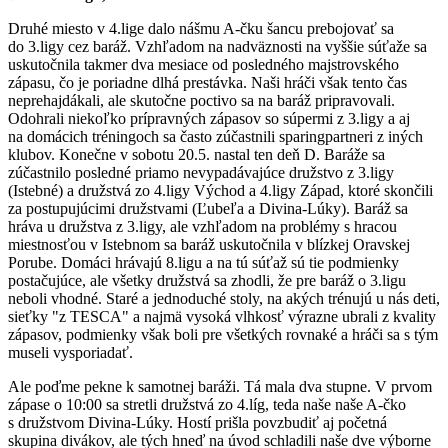
Druhé miesto v 4.lige dalo nášmu A-čku šancu prebojovať sa
do 3.ligy cez baráž. Vzhľadom na nadväznosti na vyššie súťaže sa
uskutočnila takmer dva mesiace od posledného majstrovského
zápasu, čo je poriadne dlhá prestávka. Naši hráči však tento čas
neprehajdákali, ale skutočne poctivo sa na baráž pripravovali.
Odohrali niekoľko prípravných zápasov so súpermi z 3.ligy a aj
na domácich tréningoch sa často zúčastnili sparingpartneri z iných
klubov. Konečne v sobotu 20.5. nastal ten deň D. Baráže sa
zúčastnilo posledné priamo nevypadávajúce družstvo z 3.ligy
(Istebné) a družstvá zo 4.ligy Východ a 4.ligy Západ, ktoré skončili
za postupujúcimi družstvami (Ľubeľa a Divina-Lúky). Baráž sa
hráva u družstva z 3.ligy, ale vzhľadom na problémy s hracou
miestnosťou v Istebnom sa baráž uskutočnila v blízkej Oravskej
Porube. Domáci hrávajú 8.ligu a na tú súťaž sú tie podmienky
postačujúce, ale všetky družstvá sa zhodli, že pre baráž o 3.ligu
neboli vhodné. Staré a jednoduché stoly, na akých trénujú u nás deti,
sieťky "z TESCA" a najmä vysoká vlhkosť výrazne ubrali z kvality
zápasov, podmienky však boli pre všetkých rovnaké a hráči sa s tým
museli vysporiadať.
Ale poďme pekne k samotnej baráži. Tá mala dva stupne. V prvom
zápase o 10:00 sa stretli družstvá zo 4.líg, teda naše naše A-čko
s družstvom Divina-Lúky. Hostí prišla povzbudiť aj početná
skupina divákov, ale tých hneď na úvod schladili naše dve výborne