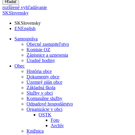
Hľadať
rozšírené vyhľadávanie
SK
Slovensky
SK
Slovensky
EN
English
Samospráva
Obecné zastupiteľstvo
Komisie OZ
Zápisnice a uznesenia
Úradné hodiny
Obec
História obce
Dokumenty obce
Územný plán obce
Základná škola
Služby v obci
Komunálne služby
Odpadové hospodárstvo
Organizácie v obci
OSTK
Foto
Archív
Knižnica