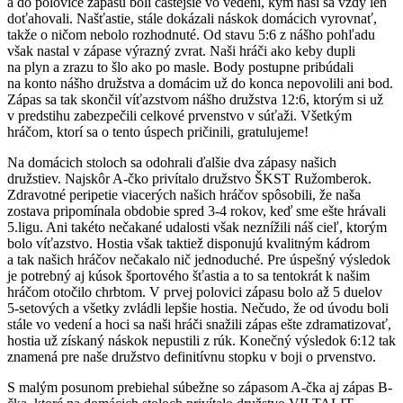
a do polovice zápasu boli častejšie vo vedení, kým naši sa vždy len
doťahovali. Našťastie, stále dokázali náskok domácich vyrovnať,
takže o ničom nebolo rozhodnuté. Od stavu 5:6 z nášho pohľadu
však nastal v zápase výrazný zvrat. Naši hráči ako keby dupli
na plyn a zrazu to šlo ako po masle. Body postupne pribúdali
na konto nášho družstva a domácim už do konca nepovolili ani bod.
Zápas sa tak skončil víťazstvom nášho družstva 12:6, ktorým si už
v predstihu zabezpečili celkové prvenstvo v súťaži. Všetkým
hráčom, ktorí sa o tento úspech pričinili, gratulujeme!
Na domácich stoloch sa odohrali ďalšie dva zápasy našich
družstiev. Najskôr A-čko privítalo družstvo ŠKST Ružomberok.
Zdravotné peripetie viacerých našich hráčov spôsobili, že naša
zostava pripomínala obdobie spred 3-4 rokov, keď sme ešte hrávali
5.ligu. Ani takéto nečakané udalosti však neznížili náš cieľ, ktorým
bolo víťazstvo. Hostia však taktiež disponujú kvalitným kádrom
a tak našich hráčov nečakalo nič jednoduché. Pre úspešný výsledok
je potrebný aj kúsok športového šťastia a to sa tentokrát k našim
hráčom otočilo chrbtom. V prvej polovici zápasu bolo až 5 duelov
5-setových a všetky zvládli lepšie hostia. Nečudo, že od úvodu boli
stále vo vedení a hoci sa naši hráči snažili zápas ešte zdramatizovať,
hostia už získaný náskok nepustili z rúk. Konečný výsledok 6:12 tak
znamená pre naše družstvo definitívnu stopku v boji o prvenstvo.
S malým posunom prebiehal súbežne so zápasom A-čka aj zápas B-