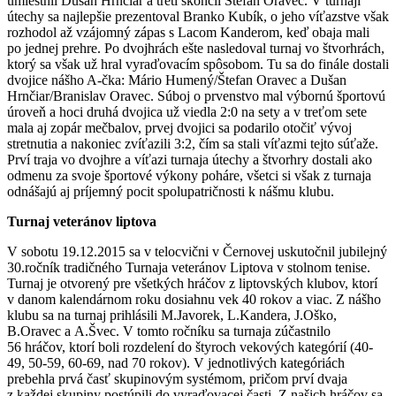
umiestnil Dušan Hrnčiar a tretí skončil Štefan Oravec. V turnaji
útechy sa najlepšie prezentoval Branko Kubík, o jeho víťazstve však
rozhodol až vzájomný zápas s Lacom Kanderom, keď obaja mali
po jednej prehre. Po dvojhrách ešte nasledoval turnaj vo štvorhrách,
ktorý sa však už hral vyraďovacím spôsobom. Tu sa do finále dostali
dvojice nášho A-čka: Mário Humený/Štefan Oravec a Dušan
Hrnčiar/Branislav Oravec. Súboj o prvenstvo mal výbornú športovú
úroveň a hoci druhá dvojica už viedla 2:0 na sety a v treťom sete
mala aj zopár mečbalov, prvej dvojici sa podarilo otočiť vývoj
stretnutia a nakoniec zvíťazili 3:2, čím sa stali víťazmi tejto súťaže.
Prví traja vo dvojhre a víťazi turnaja útechy a štvorhry dostali ako
odmenu za svoje športové výkony poháre, všetci si však z turnaja
odnášajú aj príjemný pocit spolupatričnosti k nášmu klubu.
Turnaj veteránov liptova
V sobotu 19.12.2015 sa v telocvični v Černovej uskutočnil jubilejný
30.ročník tradičného Turnaja veteránov Liptova v stolnom tenise.
Turnaj je otvorený pre všetkých hráčov z liptovských klubov, ktorí
v danom kalendárnom roku dosiahnu vek 40 rokov a viac. Z nášho
klubu sa na turnaj prihlásili M.Javorek, L.Kandera, J.Oško,
B.Oravec a A.Švec. V tomto ročníku sa turnaja zúčastnilo
56 hráčov, ktorí boli rozdelení do štyroch vekových kategórií (40-
49, 50-59, 60-69, nad 70 rokov). V jednotlivých kategóriách
prebehla prvá časť skupinovým systémom, pričom prví dvaja
z každej skupiny postúpili do vyraďovacej časti. Z našich hráčov sa