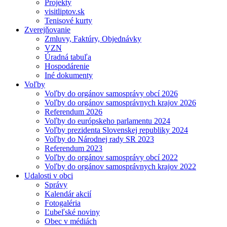
Projekty
visitliptov.sk
Tenisové kurty
Zverejňovanie
Zmluvy, Faktúry, Objednávky
VZN
Úradná tabuľa
Hospodárenie
Iné dokumenty
Voľby
Voľby do orgánov samosprávy obcí 2026
Voľby do orgánov samosprávnych krajov 2026
Referendum 2026
Voľby do európskeho parlamentu 2024
Voľby prezidenta Slovenskej republiky 2024
Voľby do Národnej rady SR 2023
Referendum 2023
Voľby do orgánov samosprávy obcí 2022
Voľby do orgánov samosprávnych krajov 2022
Udalosti v obci
Správy
Kalendár akcií
Fotogaléria
Ľubeľské noviny
Obec v médiách