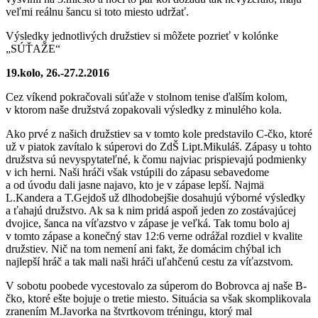
veľmi reálnu šancu si toto miesto udržať.
Výsledky jednotlivých družstiev si môžete pozrieť v kolónke
„SÚŤAŽE“
19.kolo, 26.-27.2.2016
Cez víkend pokračovali súťaže v stolnom tenise ďalším kolom,
v ktorom naše družstvá zopakovali výsledky z minulého kola.
Ako prvé z našich družstiev sa v tomto kole predstavilo C-čko, ktoré
už v piatok zavítalo k súperovi do ZdŠ Lipt.Mikuláš. Zápasy u tohto
družstva sú nevyspytateľné, k čomu najviac prispievajú podmienky
v ich herni. Naši hráči však vstúpili do zápasu sebavedome
a od úvodu dali jasne najavo, kto je v zápase lepší. Najmä
L.Kandera a T.Gejdoš už dlhodobejšie dosahujú výborné výsledky
a ťahajú družstvo. Ak sa k nim pridá aspoň jeden zo zostávajúcej
dvojice, šanca na víťazstvo v zápase je veľká. Tak tomu bolo aj
v tomto zápase a konečný stav 12:6 verne odrážal rozdiel v kvalite
družstiev. Nič na tom nemení ani fakt, že domácim chýbal ich
najlepší hráč a tak mali naši hráči uľahčenú cestu za víťazstvom.
V sobotu poobede vycestovalo za súperom do Bobrovca aj naše B-
čko, ktoré ešte bojuje o tretie miesto. Situácia sa však skomplikovala
zranením M.Javorka na štvrtkovom tréningu, ktorý mal