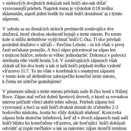
v niektorých dvojhrách dokázali naši hráči ako-tak držať
vyrovnanejší priebeh. Napriek tomu je výsledok 0:18 trošku
sklamaním, aspoň jeden bodík by mali hráči dosiahnuť aj s týmto
súperom.
V sobotu sa na domácich stoloch predstavili zostávajúce dve
družstvá, ktoré zhodou okolností bojujú o tretie miesto. Po tomto
kole si môžu definitívne vydýchnuť hráči C-čka. Tí síce privítali
posledné družstvo v súťaži – Pavčinu Lehotu – to ich však v prvej
časti nečakane porazilo. A hoci súper pricestoval na zápas len
s trojicou hráčov, nebolo to vôbec jednoduché. Dokonca v polovici
stretnutia ešte viedli hostia 5:4. V zostávajúcich zápasoch však
získali už len dva body a tak si naši hráči pripísali trošku vydreté
víťazstvo 11:7. To im však v kombinácii s ostatnými zápasmi
v tomto kole už definitívne zabezpečilo konečné tretie miesto,
k čomu im srdečne gratulujeme!
V priamom súboji o tretie miesto privítalo naše B-čko hostí z Nižnej
Boce. Zápas mal veľmi dobrú športovú úroveň, o ktorú sa rovnakou
mierou pričinili všetci aktéri tohto súboja. Priebeh zápasu bol
vyrovnaný a hoci sa naši hráči dvakrát dostali do sľubného 2-3
bodového náskoku, hostia ho vždy dokázali stiahnuť. Koncovka
zápasu bola skutočne infarktová, keď až v dvoch zápasoch mali naši
hráči blízko ku konečnému víťazstvu, ale hosťujúci hráči dokázali
odvrátiť aj zopár mečbalov a tak sa nakoniec zápas skončil remízou