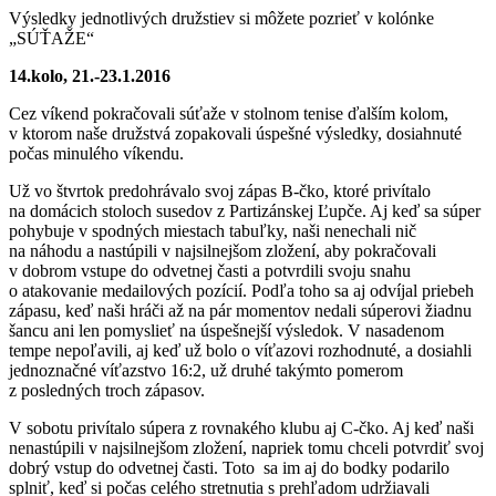
Výsledky jednotlivých družstiev si môžete pozrieť v kolónke
„SÚŤAŽE“
14.kolo, 21.-23.1.2016
Cez víkend pokračovali súťaže v stolnom tenise ďalším kolom,
v ktorom naše družstvá zopakovali úspešné výsledky, dosiahnuté
počas minulého víkendu.
Už vo štvrtok predohrávalo svoj zápas B-čko, ktoré privítalo
na domácich stoloch susedov z Partizánskej Ľupče. Aj keď sa súper
pohybuje v spodných miestach tabuľky, naši nenechali nič
na náhodu a nastúpili v najsilnejšom zložení, aby pokračovali
v dobrom vstupe do odvetnej časti a potvrdili svoju snahu
o atakovanie medailových pozícií. Podľa toho sa aj odvíjal priebeh
zápasu, keď naši hráči až na pár momentov nedali súperovi žiadnu
šancu ani len pomyslieť na úspešnejší výsledok. V nasadenom
tempe nepoľavili, aj keď už bolo o víťazovi rozhodnuté, a dosiahli
jednoznačné víťazstvo 16:2, už druhé takýmto pomerom
z posledných troch zápasov.
V sobotu privítalo súpera z rovnakého klubu aj C-čko. Aj keď naši
nenastúpili v najsilnejšom zložení, napriek tomu chceli potvrdiť svoj
dobrý vstup do odvetnej časti. Toto sa im aj do bodky podarilo
splniť, keď si počas celého stretnutia s prehľadom udržiavali