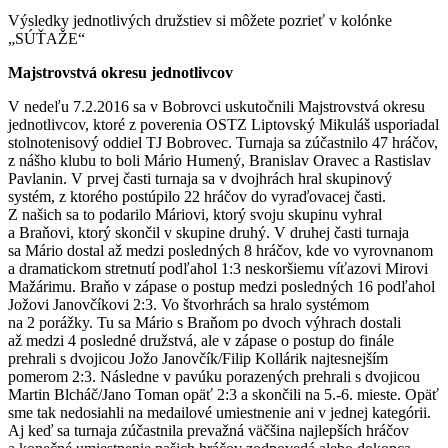
Výsledky jednotlivých družstiev si môžete pozrieť v kolónke
„SÚŤAŽE“
Majstrovstvá okresu jednotlivcov
V nedeľu 7.2.2016 sa v Bobrovci uskutočnili Majstrovstvá okresu
jednotlivcov, ktoré z poverenia OSTZ Liptovský Mikuláš usporiadal
stolnotenisový oddiel TJ Bobrovec. Turnaja sa zúčastnilo 47 hráčov,
z nášho klubu to boli Mário Humený, Branislav Oravec a Rastislav
Pavlanin. V prvej časti turnaja sa v dvojhrách hral skupinový
systém, z ktorého postúpilo 22 hráčov do vyraďovacej časti.
Z našich sa to podarilo Máriovi, ktorý svoju skupinu vyhral
a Braňovi, ktorý skončil v skupine druhý. V druhej časti turnaja
sa Mário dostal až medzi posledných 8 hráčov, kde vo vyrovnanom
a dramatickom stretnutí podľahol 1:3 neskoršiemu víťazovi Mirovi
Mažárimu. Braňo v zápase o postup medzi posledných 16 podľahol
Jožovi Janovčíkovi 2:3. Vo štvorhrách sa hralo systémom
na 2 porážky. Tu sa Mário s Braňom po dvoch výhrach dostali
až medzi 4 posledné družstvá, ale v zápase o postup do finále
prehrali s dvojicou Jožo Janovčík/Filip Kollárik najtesnejším
pomerom 2:3. Následne v pavúku porazených prehrali s dvojicou
Martin Blcháč/Jano Toman opäť 2:3 a skončili na 5.-6. mieste. Opäť
sme tak nedosiahli na medailové umiestnenie ani v jednej kategórii.
Aj keď sa turnaja zúčastnila prevažná väčšina najlepších hráčov