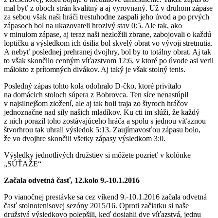
mal byť z oboch strán kvalitný a aj vyrovnaný. Už v druhom zápase
za sebou však naši hráči trestuhodne zaspali jeho úvod a po prvých
zápasoch bol na ukazovateli hrozivý stav 0:5. Ale tak, ako
v minulom zápase, aj teraz naši nezložili zbrane, zabojovali o každú
loptičku a výsledkom ich úsilia bol skvelý obrat vo vývoji stretnutia.
A nebyť poslednej prehranej dvojhry, bol by to totálny obrat. Aj tak
to však skončilo cenným víťazstvom 12:6, v ktoré po úvode asi veril
málokto z prítomných divákov. Aj taký je však stolný tenis.
Posledný zápas tohto kola odohralo D-čko, ktoré privítalo
na domácich stoloch súpera z Bobrovca. Ten síce nenastúpil
v najsilnejšom zložení, ale aj tak boli traja zo štyroch hráčov
jednoznačne nad sily našich mladíkov. Ku cti im slúži, že každý
z nich porazil toho zostávajúceho hráča a spolu s jednou víťaznou
štvorhrou tak uhrali výsledok 5:13. Zaujímavosťou zápasu bolo,
že vo dvojhre skončili všetky zápasy výsledkom 3:0.
Výsledky jednotlivých družstiev si môžete pozrieť v kolónke
„SÚŤAŽE“
Začala odvetná časť, 12.kolo 9.-10.1.2016
Po vianočnej prestávke sa cez víkend 9.-10.1.2016 začala odvetná
časť stolnotenisovej sezóny 2015/16. Oproti začiatku si naše
družstvá výsledkovo polepšili, keď dosiahli dve víťazstvá, jednu