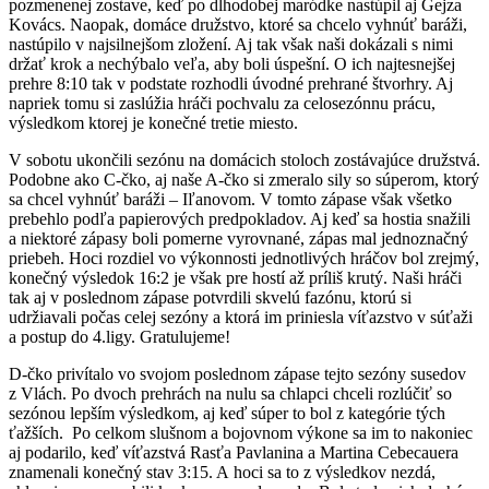
pozmenenej zostave, keď po dlhodobej maródke nastúpil aj Gejza
Kovács. Naopak, domáce družstvo, ktoré sa chcelo vyhnúť baráži,
nastúpilo v najsilnejšom zložení. Aj tak však naši dokázali s nimi
držať krok a nechýbalo veľa, aby boli úspešní. O ich najtesnejšej
prehre 8:10 tak v podstate rozhodli úvodné prehrané štvorhry. Aj
napriek tomu si zaslúžia hráči pochvalu za celosezónnu prácu,
výsledkom ktorej je konečné tretie miesto.
V sobotu ukončili sezónu na domácich stoloch zostávajúce družstvá.
Podobne ako C-čko, aj naše A-čko si zmeralo sily so súperom, ktorý
sa chcel vyhnúť baráži – Iľanovom. V tomto zápase však všetko
prebehlo podľa papierových predpokladov. Aj keď sa hostia snažili
a niektoré zápasy boli pomerne vyrovnané, zápas mal jednoznačný
priebeh. Hoci rozdiel vo výkonnosti jednotlivých hráčov bol zrejmý,
konečný výsledok 16:2 je však pre hostí až príliš krutý. Naši hráči
tak aj v poslednom zápase potvrdili skvelú fazónu, ktorú si
udržiavali počas celej sezóny a ktorá im priniesla víťazstvo v súťaži
a postup do 4.ligy. Gratulujeme!
D-čko privítalo vo svojom poslednom zápase tejto sezóny susedov
z Vlách. Po dvoch prehrách na nulu sa chlapci chceli rozlúčiť so
sezónou lepším výsledkom, aj keď súper to bol z kategórie tých
ťažších. Po celkom slušnom a bojovnom výkone sa im to nakoniec
aj podarilo, keď víťazstvá Rasťa Pavlanina a Martina Cebecauera
znamenali konečný stav 3:15. A hoci sa to z výsledkov nezdá,