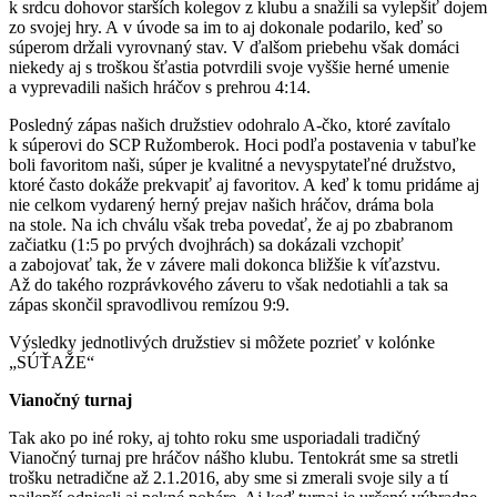
k srdcu dohovor starších kolegov z klubu a snažili sa vylepšiť dojem
zo svojej hry. A v úvode sa im to aj dokonale podarilo, keď so
súperom držali vyrovnaný stav. V ďalšom priebehu však domáci
niekedy aj s troškou šťastia potvrdili svoje vyššie herné umenie
a vyprevadili našich hráčov s prehrou 4:14.
Posledný zápas našich družstiev odohralo A-čko, ktoré zavítalo
k súperovi do SCP Ružomberok. Hoci podľa postavenia v tabuľke
boli favoritom naši, súper je kvalitné a nevyspytateľné družstvo,
ktoré často dokáže prekvapiť aj favoritov. A keď k tomu pridáme aj
nie celkom vydarený herný prejav našich hráčov, dráma bola
na stole. Na ich chválu však treba povedať, že aj po zbabranom
začiatku (1:5 po prvých dvojhrách) sa dokázali vzchopiť
a zabojovať tak, že v závere mali dokonca bližšie k víťazstvu.
Až do takého rozprávkového záveru to však nedotiahli a tak sa
zápas skončil spravodlivou remízou 9:9.
Výsledky jednotlivých družstiev si môžete pozrieť v kolónke
„SÚŤAŽE“
Vianočný turnaj
Tak ako po iné roky, aj tohto roku sme usporiadali tradičný
Vianočný turnaj pre hráčov nášho klubu. Tentokrát sme sa stretli
trošku netradične až 2.1.2016, aby sme si zmerali svoje sily a tí