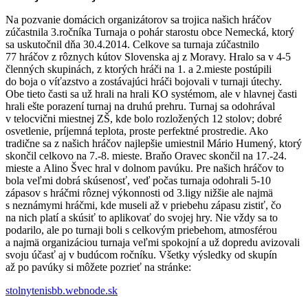
Na pozvanie domácich organizátorov sa trojica našich hráčov
zúčastnila 3.ročníka Turnaja o pohár starostu obce Nemecká, ktorý
sa uskutočnil dňa 30.4.2014. Celkove sa turnaja zúčastnilo
77 hráčov z rôznych kútov Slovenska aj z Moravy. Hralo sa v 4-5
členných skupinách, z ktorých hráči na 1. a 2.mieste postúpili
do boja o víťazstvo a zostávajúci hráči bojovali v turnaji útechy.
Obe tieto časti sa už hrali na hrali KO systémom, ale v hlavnej časti
hrali ešte porazení turnaj na druhú prehru. Turnaj sa odohrával
v telocvični miestnej ZŠ, kde bolo rozložených 12 stolov; dobré
osvetlenie, príjemná teplota, proste perfektné prostredie. Ako
tradične sa z našich hráčov najlepšie umiestnil Mário Humený, ktorý
skončil celkovo na 7.-8. mieste. Braňo Oravec skončil na 17.-24.
mieste a Alino Švec hral v dolnom pavúku. Pre našich hráčov to
bola veľmi dobrá skúsenosť, veď počas turnaja odohrali 5-10
zápasov s hráčmi rôznej výkonnosti od 3.ligy nižšie ale najmä
s neznámymi hráčmi, kde museli až v priebehu zápasu zistiť, čo
na nich platí a skúsiť to aplikovať do svojej hry. Nie vždy sa to
podarilo, ale po turnaji boli s celkovým priebehom, atmosférou
a najmä organizáciou turnaja veľmi spokojní a už dopredu avizovali
svoju účasť aj v budúcom ročníku. Všetky výsledky od skupín
až po pavúky si môžete pozrieť na stránke:
stolnytenisbb.webnode.sk