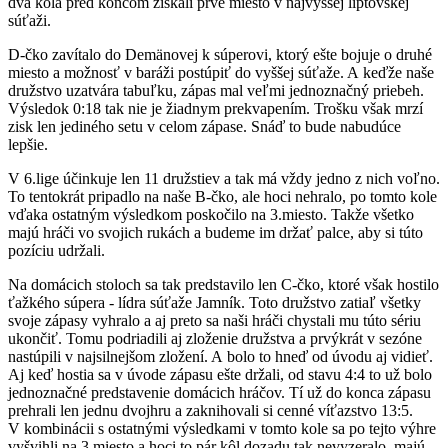
dva kolá pred koncom získali prvé miesto v najvyššej liptovskej
súťaži.
D-čko zavítalo do Demänovej k súperovi, ktorý ešte bojuje o druhé
miesto a možnosť v baráži postúpiť do vyššej súťaže. A keďže naše
družstvo uzatvára tabuľku, zápas mal veľmi jednoznačný priebeh.
Výsledok 0:18 tak nie je žiadnym prekvapením. Trošku však mrzí
zisk len jediného setu v celom zápase. Snáď to bude nabudúce
lepšie.
V 6.lige účinkuje len 11 družstiev a tak má vždy jedno z nich voľno.
To tentokrát pripadlo na naše B-čko, ale hoci nehralo, po tomto kole
vďaka ostatným výsledkom poskočilo na 3.miesto. Takže všetko
majú hráči vo svojich rukách a budeme im držať palce, aby si túto
pozíciu udržali.
Na domácich stoloch sa tak predstavilo len C-čko, ktoré však hostilo
ťažkého súpera - lídra súťaže Jamník. Toto družstvo zatiaľ všetky
svoje zápasy vyhralo a aj preto sa naši hráči chystali mu túto sériu
ukončiť. Tomu podriadili aj zloženie družstva a prvýkrát v sezóne
nastúpili v najsilnejšom zložení. A bolo to hneď od úvodu aj vidieť.
Aj keď hostia sa v úvode zápasu ešte držali, od stavu 4:4 to už bolo
jednoznačné predstavenie domácich hráčov. Tí už do konca zápasu
prehrali len jednu dvojhru a zaknihovali si cenné víťazstvo 13:5.
V kombinácii s ostatnými výsledkami v tomto kole sa po tejto výhre
vyšvihli na 3.miesto a hoci to pár kôl dozadu tak nevyzeralo, majú