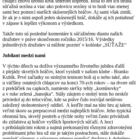
chlapci znovu urobili krok smerom dopredu. Bola to len ich druhá
súťažná sezóna a viac ako polovicu sezóny si to hrali viac-menej
sami bez pomoci starších skúsenejších hráčov. Aj sami však zistili,
že ak je s nimi aspoň jeden skúsenejší hráč, dokáže aj ich potiahnuť
v zápase k lepším výkonom a výsledkom.
Takže toto sú posledné komentáre k súťažnému dianiu našich
družstiev v práve skončenom ročníku 2015/16. Výsledky
jednotlivých družstiev si môžete pozrieť v kolónke „SÚŤAŽE“
Jubilant medzi nami
V týchto dňoch sa dožíva významného životného jubilea ďalší
z plejády skvelých hráčov, ktorí vyrástli v našom klube - Branko
Kubík. Prvé začiatky so stolným tenisom boli aj u neho také, ako
u väčšiny ostatných chlapcov na konci 70-ych rokov – na dvore stôl
z prekličiek na capkoch, namiesto sieťky tehly „komínovky“
a v ruke zelená „hanojka“. Stály záujem o stolný tenis ho neskôr
priviedol aj do telocvične, kde sa práve čulo rozvíjal nedávno
založený stolnotenisový oddiel. A keďže mal na túto hru aj talent,
veľmi skoro sa prepracoval medzi najlepších hráčov. Jeho typická
obranná hra, skvelý postreh a rýchle nohy veľmi často privádzali
do zúfalstva aj hráčov vyšších športových súťaží. A hoci
s pribúdajúcimi rokmi a najmä prekonanými rôznymi zdravotnými
problémami jeho hra už nie je takým postrachom, stále dokáže
potrápiť súperov a výraznou mierou pomôcť družstvu k dobrému