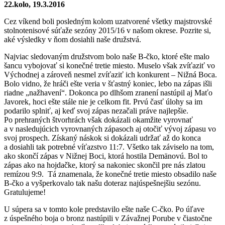
22.kolo, 19.3.2016
Cez víkend boli posledným kolom uzatvorené všetky majstrovské
stolnotenisové súťaže sezóny 2015/16 v našom okrese. Pozrite si,
aké výsledky v ňom dosiahli naše družstvá.
Najviac sledovaným družstvom bolo naše B-čko, ktoré ešte malo
šancu vybojovať si konečné tretie miesto. Muselo však zvíťaziť vo
Východnej a zároveň nesmel zvíťaziť ich konkurent – Nižná Boca.
Bolo vidno, že hráči ešte veria v šťastný koniec, lebo na zápas išli
riadne „nažhavení“. Dokonca po dlhšom zranení nastúpil aj Maťo
Javorek, hoci ešte stále nie je celkom fit. Prvú časť úlohy sa im
podarilo splniť, aj keď svoj zápas nezačali práve najlepšie.
Po prehraných štvorhrách však dokázali okamžite vyrovnať
a v nasledujúcich vyrovnaných zápasoch aj otočiť vývoj zápasu vo
svoj prospech. Získaný náskok si dokázali udržať až do konca
a dosiahli tak potrebné víťazstvo 11:7. Všetko tak záviselo na tom,
ako skončí zápas v Nižnej Boci, ktorá hostila Demänovú. Bol to
zápas ako na hojdačke, ktorý sa nakoniec skončil pre nás zlatou
remízou 9:9. Tá znamenala, že konečné tretie miesto obsadilo naše
B-čko a vyšperkovalo tak našu doteraz najúspešnejšiu sezónu.
Gratulujeme!
U súpera sa v tomto kole predstavilo ešte naše C-čko. Po úľave
z úspešného boja o bronz nastúpili v Závažnej Porube v čiastočne