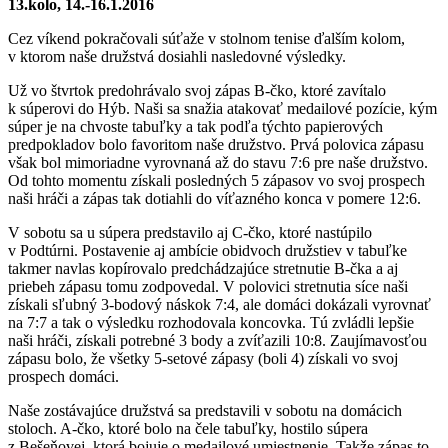
13.kolo, 14.-16.1.2016
Cez víkend pokračovali súťaže v stolnom tenise ďalším kolom,
v ktorom naše družstvá dosiahli nasledovné výsledky.
Už vo štvrtok predohrávalo svoj zápas B-čko, ktoré zavítalo
k súperovi do Hýb. Naši sa snažia atakovať medailové pozície, kým
súper je na chvoste tabuľky a tak podľa týchto papierových
predpokladov bolo favoritom naše družstvo. Prvá polovica zápasu
však bol mimoriadne vyrovnaná až do stavu 7:6 pre naše družstvo.
Od tohto momentu získali posledných 5 zápasov vo svoj prospech
naši hráči a zápas tak dotiahli do víťazného konca v pomere 12:6.
V sobotu sa u súpera predstavilo aj C-čko, ktoré nastúpilo
v Podtúrni. Postavenie aj ambície obidvoch družstiev v tabuľke
takmer navlas kopírovalo predchádzajúce stretnutie B-čka a aj
priebeh zápasu tomu zodpovedal. V polovici stretnutia síce naši
získali sľubný 3-bodový náskok 7:4, ale domáci dokázali vyrovnať
na 7:7 a tak o výsledku rozhodovala koncovka. Tú zvládli lepšie
naši hráči, získali potrebné 3 body a zvíťazili 10:8. Zaujímavosťou
zápasu bolo, že všetky 5-setové zápasy (boli 4) získali vo svoj
prospech domáci.
Naše zostávajúce družstvá sa predstavili v sobotu na domácich
stoloch. A-čko, ktoré bolo na čele tabuľky, hostilo súpera
z Bešeňovej, ktorá bojuje o medailové umiestnenie. Takže zápas to