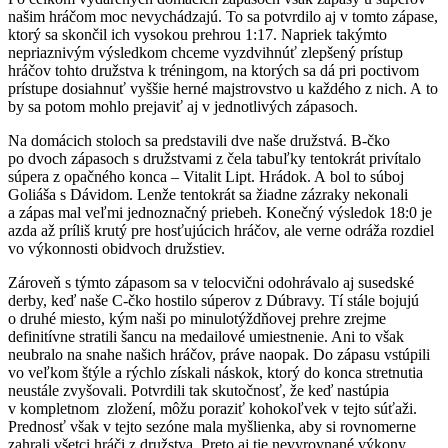
našim hráčom moc nevychádzajú. To sa potvrdilo aj v tomto zápase,
ktorý sa skončil ich vysokou prehrou 1:17. Napriek takýmto
nepriaznivým výsledkom chceme vyzdvihnúť zlepšený prístup
hráčov tohto družstva k tréningom, na ktorých sa dá pri poctivom
prístupe dosiahnuť vyššie herné majstrovstvo u každého z nich. A to
by sa potom mohlo prejaviť aj v jednotlivých zápasoch.
Na domácich stoloch sa predstavili dve naše družstvá. B-čko
po dvoch zápasoch s družstvami z čela tabuľky tentokrát privítalo
súpera z opačného konca – Vitalit Lipt. Hrádok. A bol to súboj
Goliáša s Dávidom. Lenže tentokrát sa žiadne zázraky nekonali
a zápas mal veľmi jednoznačný priebeh. Konečný výsledok 18:0 je
azda až príliš krutý pre hosťujúcich hráčov, ale verne odráža rozdiel
vo výkonnosti obidvoch družstiev.
Zároveň s týmto zápasom sa v telocvični odohrávalo aj susedské
derby, keď naše C-čko hostilo súperov z Dúbravy. Tí stále bojujú
o druhé miesto, kým naši po minulotýždňovej prehre zrejme
definitívne stratili šancu na medailové umiestnenie. Ani to však
neubralo na snahe našich hráčov, práve naopak. Do zápasu vstúpili
vo veľkom štýle a rýchlo získali náskok, ktorý do konca stretnutia
neustále zvyšovali. Potvrdili tak skutočnosť, že keď nastúpia
v kompletnom zložení, môžu poraziť kohokoľvek v tejto súťaži.
Prednosť však v tejto sezóne mala myšlienka, aby si rovnomerne
zahrali všetci hráči z družstva. Preto aj tie nevyrovnané výkony