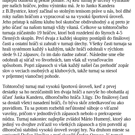
najlepší odniesli aj pekné poháre. Aj keď turnaj je určený výhradne
pre našich hráčov, jednu výnimku má. Je to Janko Kandera
z B.Bystrice, ktorý začínal so stolným tenisom práve u nás, bol dlhé
roky našim hráčom a vypracoval sa na vysokú športovú úroveň.
Jeho prístup k nášmu klubu bol skutočne obdivuhodný a aj preto je
jeho účasť na našom turnaji vždy vítaná. Celkove sa tohtoročného
turnaja zúčastnilo 19 hráčov, ktorí boli rozdelení do štyroch 4-5
členných skupín. Prví dvaja z každej skupiny postúpili do finálovej
časti a ostatní hráči si zahrali v turnaji útechy. Všetky časti turnaja sa
hrali systémom každý s každým, takže hráči odohrali v rýchlom
slede 9-12 zápasov, čo im dalo riadne zabrať. Následne sme ešte
odohrali aj súťaž vo štvorhrách, tam však už vyraďovacím
spôsobom. Popri zápasoch si však každý našiel čas prehodiť zopár
slov o veciach osobných aj klubových, takže turnaj sa niesol
v príjemnej vianočnej pohode.
Tohtoročný turnaj mal vysokú športovú úroveň, keď z prvej
desiatky sa ho nezúčastnili len dvaja hráči a navyše ho obohatila aj
účasť Janka Kanderu, dlhoročného hráča 3.ligy. Do finálovej časti
sa dostali všetci nasadení hráči, čo býva skôr zriedkavosťou ako
pravidlom. Tu sa potom rozbehli neľútostné súboje o víťazné
vavríny, pričom v jednotlivých zápasoch nebolo o prekvapenie
núdza. Turnaj nakoniec najlepšie zvládol Mário Humený, ktorý ako
jediný vo dvojhre zvíťazil vo všetkých zápasoch a tým potvrdil aj
dlhoročnú stabilnú vysokú úroveň svojej hry. Na druhom mieste sa