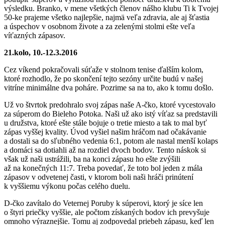
výsledku. Branko, v mene všetkých členov nášho klubu Ti k Tvojej
50-ke prajeme všetko najlepšie, najmä veľa zdravia, ale aj šťastia
a úspechov v osobnom živote a za zelenými stolmi ešte veľa
víťazných zápasov.
21.kolo, 10.-12.3.2016
Cez víkend pokračovali súťaže v stolnom tenise ďalším kolom,
ktoré rozhodlo, že po skončení tejto sezóny určite budú v našej
vitríne minimálne dva poháre. Pozrime sa na to, ako k tomu došlo.
Už vo štvrtok predohralo svoj zápas naše A-čko, ktoré vycestovalo
za súperom do Bieleho Potoka. Naši už ako istý víťaz sa predstavili
u družstva, ktoré ešte stále bojuje o tretie miesto a tak to mal byť
zápas vyššej kvality. Úvod vyšiel našim hráčom nad očakávanie
a dostali sa do sľubného vedenia 6:1, potom ale nastal menší kolaps
a domáci sa dotiahli až na rozdiel dvoch bodov. Tento náskok si
však už naši ustrážili, ba na konci zápasu ho ešte zvýšili
až na konečných 11:7. Treba povedať, že toto bol jeden z mála
zápasov v odvetenej časti, v ktorom boli naši hráči prinútení
k vyššiemu výkonu počas celého duelu.
D-čko zavítalo do Veternej Poruby k súperovi, ktorý je síce len
o štyri priečky vyššie, ale počtom získaných bodov ich prevyšuje
omnoho výraznejšie. Tomu aj zodpovedal priebeh zápasu, keď len