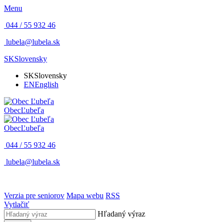
Menu
044 / 55 932 46
lubela@lubela.sk
SK
Slovensky
SK
Slovensky
EN
English
Obec
Ľubeľa
Obec
Ľubeľa
044 / 55 932 46
lubela@lubela.sk
Verzia pre seniorov
Mapa webu
RSS
Vytlačiť
Hľadaný výraz