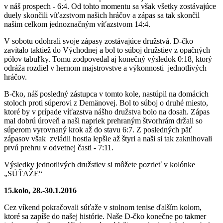
v náš prospech - 6:4. Od tohto momentu sa však všetky zostávajúce
duely skončili víťazstvom našich hráčov a zápas sa tak skončil
našim celkom jednoznačným víťazstvom 14:4.
V sobotu odohrali svoje zápasy zostávajúce družstvá. D-čko
zavítalo taktiež do Východnej a bol to súboj družstiev z opačných
pólov tabuľky. Tomu zodpovedal aj konečný výsledok 0:18, ktorý
odráža rozdiel v hernom majstrovstve a výkonnosti jednotlivých
hráčov.
B-čko, náš posledný zástupca v tomto kole, nastúpil na domácich
stoloch proti súperovi z Demänovej. Bol to súboj o druhé miesto,
ktoré by v prípade víťazstva nášho družstva bolo na dosah. Zápas
mal dobrú úroveň a naši napriek prehraným štvorhrám držali so
súperom vyrovnaný krok až do stavu 6:7. Z posledných päť
zápasov však zvládli hostia lepšie až štyri a naši si tak zaknihovali
prvú prehru v odvetnej časti - 7:11.
Výsledky jednotlivých družstiev si môžete pozrieť v kolónke
„SÚŤAŽE“
15.kolo, 28.-30.1.2016
Cez víkend pokračovali súťaže v stolnom tenise ďalším kolom,
ktoré sa zapíše do našej histórie. Naše D-čko konečne po takmer