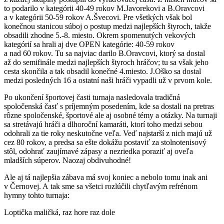
to podarilo v kategórii 40-49 rokov M.Javorekovi a B.Oravcovi
a v kategórii 50-59 rokov A.Švecovi. Pre všetkých však bol
konečnou stanicou súboj o postup medzi najlepších štyroch, takže
obsadili zhodne 5.-8. miesto. Okrem spomenutých vekových
kategórií sa hrali aj dve OPEN kategórie: 40-59 rokov
a nad 60 rokov. Tu sa najviac darilo B.Oravcovi, ktorý sa dostal
až do semifinále medzi najlepších štyroch hráčov; tu sa však jeho
cesta skončila a tak obsadil konečné 4.miesto. J.Oško sa dostal
medzi posledných 16 a ostatní naši hráči vypadli už v prvom kole.
Po ukončení športovej časti turnaja nasledovala tradičná
spoločenská časť s príjemným posedením, kde sa dostali na pretras
rôzne spoločenské, športové ale aj osobné témy a otázky. Na turnaji
sa stretávajú hráči a dlhoroční kamaráti, ktorí toho medzi sebou
odohrali za tie roky neskutočne veľa. Veď najstarší z nich majú už
cez 80 rokov, a predsa sa ešte dokážu postaviť za stolnotenisový
stôl, odohrať zaujímavé zápasy a nezriedka poraziť aj oveľa
mladších súperov. Naozaj obdivuhodné!
Ale aj tá najlepšia zábava má svoj koniec a nebolo tomu inak ani
v Černovej. A tak sme sa všetci rozlúčili chytľavým refrénom
hymny tohto turnaja:
Loptička maličká, raz hore raz dole