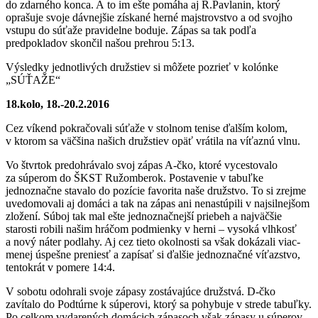
do zdarného konca. A to im ešte pomáha aj R.Pavlanin, ktorý
oprašuje svoje dávnejšie získané herné majstrovstvo a od svojho
vstupu do súťaže pravidelne boduje. Zápas sa tak podľa
predpokladov skončil našou prehrou 5:13.
Výsledky jednotlivých družstiev si môžete pozrieť v kolónke
„SÚŤAŽE“
18.kolo, 18.-20.2.2016
Cez víkend pokračovali súťaže v stolnom tenise ďalším kolom,
v ktorom sa väčšina našich družstiev opäť vrátila na víťaznú vlnu.
Vo štvrtok predohrávalo svoj zápas A-čko, ktoré vycestovalo
za súperom do ŠKST Ružomberok. Postavenie v tabuľke
jednoznačne stavalo do pozície favorita naše družstvo. To si zrejme
uvedomovali aj domáci a tak na zápas ani nenastúpili v najsilnejšom
zložení. Súboj tak mal ešte jednoznačnejší priebeh a najväčšie
starosti robili našim hráčom podmienky v herni – vysoká vlhkosť
a nový náter podlahy. Aj cez tieto okolnosti sa však dokázali viac-
menej úspešne preniesť a zapísať si ďalšie jednoznačné víťazstvo,
tentokrát v pomere 14:4.
V sobotu odohrali svoje zápasy zostávajúce družstvá. D-čko
zavítalo do Podtúrne k súperovi, ktorý sa pohybuje v strede tabuľky.
Po celkom vydarených domácich zápasoch však zápasy u súperov