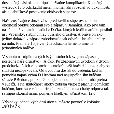
dostatočný náskok a nepripustili žiadne komplikácie. Konečný
výsledok 13:5 odzrkadlil nielen momentálny rozdiel vo výkonnosti,
ale aj tabuľkové postavenie obidvoch súperov.
Naše zostávajúce družstvá sa predstavili u súperov, zhodou
okolností obidve odohrali svoje zápasy v Jamníku. Ako prví tam
nastúpili už v piatok mladíci z D-čka, ktorých kvôli maródke posilnil
aj J.Vrbenský, stabilný hráč vyššieho družstva. A práve on ako
jediný dokázal v zápase zabodovať a tak odvrátiť hrozbu prehry
na nulu. Prehra 2:16 je verným odrazom herného umenia
jednotlivých hráčov.
V sobotu nastúpilo na tých istých stoloch k svojmu zápasu aj
posledné naše družstvo - A-čko. Po zbabraných úvodoch v dvoch
predchádzajúcich zápasoch si tentokrát naši hráči dali pozor, aby sa
situácia nezopakovala. Od úvodu sa dostali do vedenia, keď im
pomohla najmä výhra D.Hrnčiara nad najúspešnejším hráčom
súťaže P.Beňom, pre ktorého to je mimochodom len druhá prehra
v súťaži. Táto skutočnosť akoby zobrala vietor z plachiet domácim
hráčom, ktorí sa v celom priebehu zmohli len na chabý odpor a tak
sa zápas skončil našim pomerne hladkým víťazstvom 12:6.
Výsledky jednotlivých družstiev si môžete pozrieť v kolónke
„SÚŤAŽE“