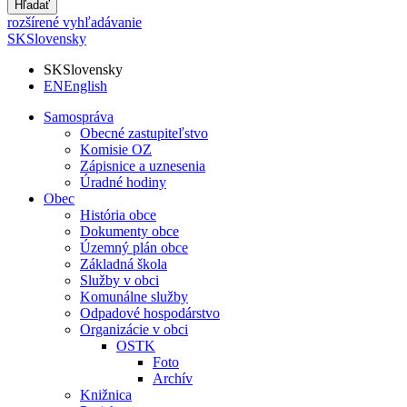
Hľadať
rozšírené vyhľadávanie
SK
Slovensky
SK
Slovensky
EN
English
Samospráva
Obecné zastupiteľstvo
Komisie OZ
Zápisnice a uznesenia
Úradné hodiny
Obec
História obce
Dokumenty obce
Územný plán obce
Základná škola
Služby v obci
Komunálne služby
Odpadové hospodárstvo
Organizácie v obci
OSTK
Foto
Archív
Knižnica