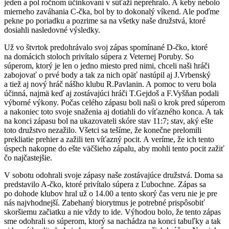
jeden a pol ročnom účinkovaní v súťaži neprehralo. A keby nebolo
mierneho zaváhania C-čka, bol by to dokonalý víkend. Ale poďme
pekne po poriadku a pozrime sa na všetky naše družstvá, ktoré
dosiahli nasledovné výsledky.
Už vo štvrtok predohrávalo svoj zápas spomínané D-čko, ktoré
na domácich stoloch privítalo súpera z Veternej Poruby. So
súperom, ktorý je len o jedno miesto pred nimi, chceli naši hráči
zabojovať o prvé body a tak za nich opäť nastúpil aj J.Vrbenský
a tiež aj nový hráč nášho klubu R.Pavlanin. A pomoc to veru bola
účinná, najmä keď aj zostávajúci hráči T.Gejdoš a F.Vyšňan podali
výborné výkony. Počas celého zápasu boli naši o krok pred súperom
a nakoniec toto svoje snaženia aj dotiahli do víťazného konca. A tak
na konci zápasu bol na ukazovateli skóre stav 11:7; stav, aký ešte
toto družstvo nezažilo. Všetci sa tešíme, že konečne prelomili
prekliatie prehier a zažili ten víťazný pocit. A veríme, že ich tento
úspech nakopne do ešte väčšieho zápalu, aby mohli tento pocit zažiť
čo najčastejšie.
V sobotu odohrali svoje zápasy naše zostávajúce družstvá. Doma sa
predstavilo A-čko, ktoré privítalo súpera z Ľubochne. Zápas sa
po dohode klubov hral už o 14.00 a tento skorý čas veru nie je pre
nás najvhodnejší. Zabehaný biorytmus je potrebné prispôsobiť
skoršiemu začiatku a nie vždy to ide. Výhodou bolo, že tento zápas
sme odohrali so súperom, ktorý sa nachádza na konci tabuľky a tak