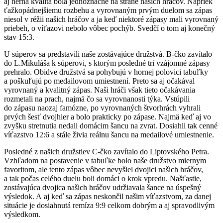
aj herná kvalita bola jednoznačne na strane našich hráčov. Napriek
ťažkopádnejšiemu rozbehu a vyrovnaným prvým duelom sa zápas
niesol v réžii našich hráčov a ja keď niektoré zápasy mali vyrovnaný
priebeh, o víťazovi nebolo vôbec pochýb. Svedčí o tom aj konečný
stav 15:3.
U súperov sa predstavili naše zostávajúce družstvá. B-čko zavítalo
do L.Mikuláša k súperovi, s ktorým posledné tri vzájomné zápasy
prehralo. Obidve družstvá sa pohybujú v hornej polovici tabuľky
a poškuľujú po medailovom umiestnení. Preto sa aj očakával
vyrovnaný a kvalitný zápas. Naši hráči však tieto očakávania
rozmetali na prach, najmä čo sa vyrovnanosti týka. Vstúpili
do zápasu naozaj famózne, po vyrovnaných štvorhrách vyhrali
prvých šesť dvojhier a bolo prakticky po zápase. Najmä keď aj vo
zvyšku stretnutia nedali domácim šancu na zvrat. Dosiahli tak cenné
víťazstvo 12:6 a stále živia reálnu šancu na medailové umiestnenie.
Posledné z našich družstiev C-čko zavítalo do Liptovského Petra.
Vzhľadom na postavenie v tabuľke bolo naše družstvo miernym
favoritom, ale tento zápas vôbec nevyšiel dvojici našich hráčov,
a tak počas celého duelu boli domáci o krok vpredu. Našťastie,
zostávajúca dvojica našich hráčov udržiavala šance na úspešný
výsledok. A aj keď sa zápas neskončil našim víťazstvom, za danej
situácie je dosiahnutá remíza 9:9 celkom dobrým a aj spravodlivým
výsledkom.