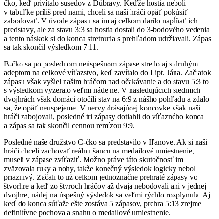
čko, keď privítalo susedov z Dúbravy. Keďže hostia neboli
v tabuľke príliš pred nami, chceli sa naši hráči opäť pokúsiť
zabodovať. V úvode zápasu sa im aj celkom darilo napĺňať ich
predstavy, ale za stavu 3:3 sa hostia dostali do 3-bodového vedenia
a tento náskok si do konca stretnutia s prehľadom udržiavali. Zápas
sa tak skončil výsledkom 7:11.
B-čko sa po poslednom neúspešnom zápase stretlo aj s druhým
adeptom na celkové víťazstvo, keď zavítalo do Lipt. Jána. Začiatok
zápasu však vyšiel našim hráčom nad očakávanie a do stavu 5:3 to
s výsledkom vyzeralo veľmi nádejne. V nasledujúcich siedmich
dvojhrách však domáci otočili stav na 6:9 z nášho pohľadu a zdalo
sa, že opäť neuspejeme. V nervy drásajúcej koncovke však naši
hráči zabojovali, posledné tri zápasy dotiahli do víťazného konca
a zápas sa tak skončil cennou remízou 9:9.
Posledné naše družstvo C-čko sa predstavilo v Iľanove. Ak si naši
hráči chceli zachovať reálnu šancu na medailové umiestnenie,
museli v zápase zvíťaziť. Možno práve táto skutočnosť im
zväzovala ruky a nohy, takže konečný výsledok logicky nebol
priaznivý. Začali to už celkom jednoznačne prehraté zápasy vo
štvorhre a keď zo štyroch hráčov až dvaja nebodovali ani v jednej
dvojhre, nádej na úspešný výsledok sa veľmi rýchlo rozplynula. Aj
keď do konca súťaže ešte zostáva 5 zápasov, prehra 5:13 zrejme
definitívne pochovala snahu o medailové umiestnenie.