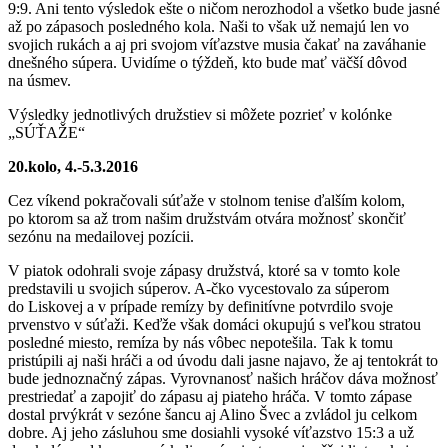
9:9. Ani tento výsledok ešte o ničom nerozhodol a všetko bude jasné
až po zápasoch posledného kola. Naši to však už nemajú len vo
svojich rukách a aj pri svojom víťazstve musia čakať na zaváhanie
dnešného súpera. Uvidíme o týždeň, kto bude mať väčší dôvod
na úsmev.
Výsledky jednotlivých družstiev si môžete pozrieť v kolónke
„SÚŤAŽE“
20.kolo, 4.-5.3.2016
Cez víkend pokračovali súťaže v stolnom tenise ďalším kolom,
po ktorom sa až trom našim družstvám otvára možnosť skončiť
sezónu na medailovej pozícii.
V piatok odohrali svoje zápasy družstvá, ktoré sa v tomto kole
predstavili u svojich súperov. A-čko vycestovalo za súperom
do Liskovej a v prípade remízy by definitívne potvrdilo svoje
prvenstvo v súťaži. Keďže však domáci okupujú s veľkou stratou
posledné miesto, remíza by nás vôbec nepotešila. Tak k tomu
pristúpili aj naši hráči a od úvodu dali jasne najavo, že aj tentokrát to
bude jednoznačný zápas. Vyrovnanosť našich hráčov dáva možnosť
prestriedať a zapojiť do zápasu aj piateho hráča. V tomto zápase
dostal prvýkrát v sezóne šancu aj Alino Švec a zvládol ju celkom
dobre. Aj jeho zásluhou sme dosiahli vysoké víťazstvo 15:3 a už