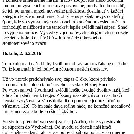
a konečné umiestnenie našich hráčov zodpovedá alebo dokonca
mierne prevyšuje ich rebríčkové postavenie, predsa len bolo cítiť,
že ich po turnaji mrzeli nevyužité príležitosti dosiahnuť v každej
kategórii lepšie umiestnenie. Stolný tenis je však nevyspytateľný
šport, kde vo vyrovnaných zápasoch o konečnom výsledku často
rozhodujú maličkosti a tie tentokrát lepšie zvládli naši súperi. Snáď
to vyjde nabudúce! Výsledky v jednotlivých kategóriách si môžete
pozrieť v kolónke „ÚVOD – Informácie Okresného
stolnotenisového zväzu“
16.kolo, 2.-6.2.2016
Toto kolo mali naše kluby kvôli predohrávkam rozťahané na 5 dní.
Tu je komentár k jednotlivým zápasom našich družstiev.
Už vo utorok predohrávalo svoj zápas C-čko, ktoré privítalo
na domácich stoloch tabuľkového suseda z Nižnej Boce.
Po vyrovnaných štvorhrách zvládli lepšie úvodné dvojhry naši, keď
z hostí im stačil len I.Tréger. Získaný náskok z úvodu naši hráči
neustále zvyšovali a zápas dotiahli do pomerne jednoznačného
víťazstva 12:6. To im stále dáva reálnu nádej na konečné medailové
umiestnenie, ale bude to ešte ťažký boj.
Vo štvrtok predohrávalo svoj zápas aj A-čko, ktoré vycestovalo
za súperom do Východnej. Od úvodu sa dostali naši hráči
do tesného vedenia, ale ešte v polovici súboja bol stav len mierne