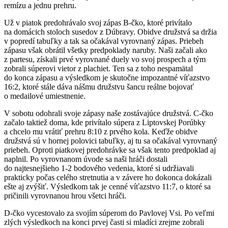
remízu a jednu prehru.
Už v piatok predohrávalo svoj zápas B-čko, ktoré privítalo
na domácich stoloch susedov z Dúbravy. Obidve družstvá sa držia
v popredí tabuľky a tak sa očakával vyrovnaný zápas. Priebeh
zápasu však obrátil všetky predpoklady naruby. Naši začali ako
z partesu, získali prvé vyrovnané duely vo svoj prospech a tým
zobrali súperovi vietor z plachiet. Ten sa z toho nespamätal
do konca zápasu a výsledkom je skutočne impozantné víťazstvo
16:2, ktoré stále dáva nášmu družstvu šancu reálne bojovať
o medailové umiestnenie.
V sobotu odohrali svoje zápasy naše zostávajúce družstvá. C-čko
začalo taktiež doma, kde privítalo súpera z Liptovskej Porúbky
a chcelo mu vrátiť prehru 8:10 z prvého kola. Keďže obidve
družstvá sú v hornej polovici tabuľky, aj tu sa očakával vyrovnaný
priebeh. Oproti piatkovej predohrávke sa však tento predpoklad aj
naplnil. Po vyrovnanom úvode sa naši hráči dostali
do najtesnejšieho 1-2 bodového vedenia, ktoré si udržiavali
prakticky počas celého stretnutia a v závere ho dokonca dokázali
ešte aj zvýšiť. Výsledkom tak je cenné víťazstvo 11:7, o ktoré sa
pričinili vyrovnanou hrou všetci hráči.
D-čko vycestovalo za svojím súperom do Pavlovej Vsi. Po veľmi
zlých výsledkoch na konci prvej časti si mladíci zrejme zobrali