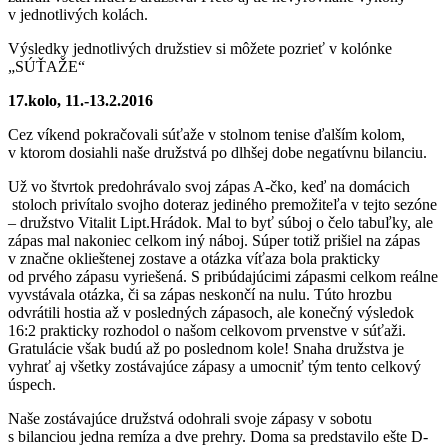
v jednotlivých kolách.
Výsledky jednotlivých družstiev si môžete pozrieť v kolónke
„SÚŤAŽE“
17.kolo, 11.-13.2.2016
Cez víkend pokračovali súťaže v stolnom tenise ďalším kolom,
v ktorom dosiahli naše družstvá po dlhšej dobe negatívnu bilanciu.
Už vo štvrtok predohrávalo svoj zápas A-čko, keď na domácich
stoloch privítalo svojho doteraz jediného premožiteľa v tejto sezóne
– družstvo Vitalit Lipt.Hrádok. Mal to byť súboj o čelo tabuľky, ale
zápas mal nakoniec celkom iný náboj. Súper totiž prišiel na zápas
v značne oklieštenej zostave a otázka víťaza bola prakticky
od prvého zápasu vyriešená. S pribúdajúcimi zápasmi celkom reálne
vyvstávala otázka, či sa zápas neskončí na nulu. Túto hrozbu
odvrátili hostia až v posledných zápasoch, ale konečný výsledok
16:2 prakticky rozhodol o našom celkovom prvenstve v súťaži.
Gratulácie však budú až po poslednom kole! Snaha družstva je
vyhrať aj všetky zostávajúce zápasy a umocniť tým tento celkový
úspech.
Naše zostávajúce družstvá odohrali svoje zápasy v sobotu
s bilanciou jedna remíza a dve prehry. Doma sa predstavilo ešte D-