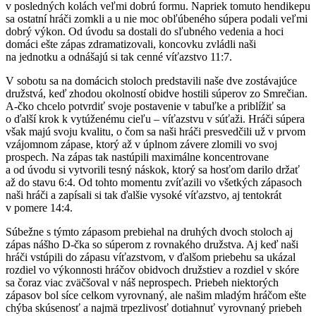
v posledných kolách veľmi dobrú formu. Napriek tomuto hendikepu
sa ostatní hráči zomkli a u nie moc obľúbeného súpera podali veľmi
dobrý výkon. Od úvodu sa dostali do sľubného vedenia a hoci
domáci ešte zápas zdramatizovali, koncovku zvládli naši
na jednotku a odnášajú si tak cenné víťazstvo 11:7.
V sobotu sa na domácich stoloch predstavili naše dve zostávajúce
družstvá, keď zhodou okolností obidve hostili súperov zo Smrečian.
A-čko chcelo potvrdiť svoje postavenie v tabuľke a priblížiť sa
o ďalší krok k vytúženému cieľu – víťazstvu v súťaži. Hráči súpera
však majú svoju kvalitu, o čom sa naši hráči presvedčili už v prvom
vzájomnom zápase, ktorý až v úplnom závere zlomili vo svoj
prospech. Na zápas tak nastúpili maximálne koncentrovane
a od úvodu si vytvorili tesný náskok, ktorý sa hosťom darilo držať
až do stavu 6:4. Od tohto momentu zvíťazili vo všetkých zápasoch
naši hráči a zapísali si tak ďalšie vysoké víťazstvo, aj tentokrát
v pomere 14:4.
Súbežne s týmto zápasom prebiehal na druhých dvoch stoloch aj
zápas nášho D-čka so súperom z rovnakého družstva. Aj keď naši
hráči vstúpili do zápasu víťazstvom, v ďalšom priebehu sa ukázal
rozdiel vo výkonnosti hráčov obidvoch družstiev a rozdiel v skóre
sa čoraz viac zväčšoval v náš neprospech. Priebeh niektorých
zápasov bol síce celkom vyrovnaný, ale našim mladým hráčom ešte
chýba skúsenosť a najmä trpezlivosť dotiahnuť vyrovnaný priebeh