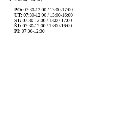
PO:
07:30-12:00 / 13:00-17:00
UT:
07:30-12:00 / 13:00-16:00
ST:
07:30-12:00 / 13:00-17:00
ŠT:
07:30-12:00 / 13:00-16:00
PI:
07:30-12:30