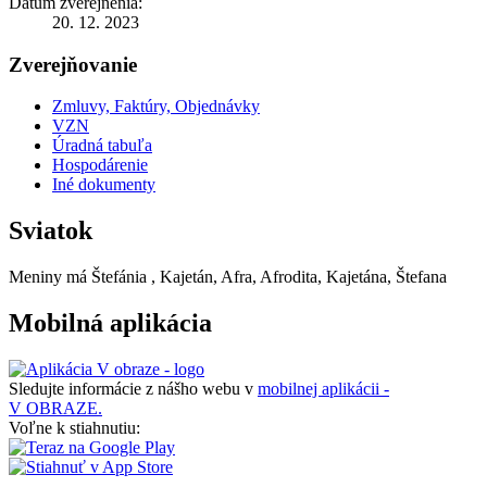
Dátum zverejnenia:
20. 12. 2023
Zverejňovanie
Zmluvy, Faktúry, Objednávky
VZN
Úradná tabuľa
Hospodárenie
Iné dokumenty
Sviatok
Meniny má
Štefánia
, Kajetán, Afra, Afrodita, Kajetána, Štefana
Mobilná aplikácia
Sledujte informácie z nášho webu v
mobilnej aplikácii -
V OBRAZE.
Voľne k stiahnutiu: