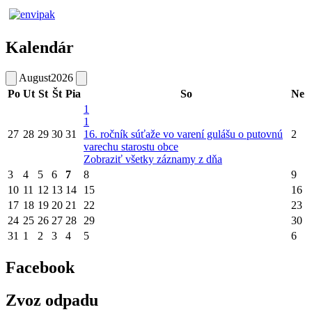
Kalendár
August
2026
Po
Ut
St
Št
Pia
So
Ne
1
1
27
28
29
30
31
16. ročník súťaže vo varení gulášu o putovnú
2
varechu starostu obce
Zobraziť všetky záznamy z dňa
3
4
5
6
7
8
9
10
11
12
13
14
15
16
17
18
19
20
21
22
23
24
25
26
27
28
29
30
31
1
2
3
4
5
6
Facebook
Zvoz odpadu