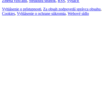
Zmena vzhľadu
,
Štruktúra stránok
,
RSS
,
Vytlačiť
Vyhlásenie o prístupnosti
,
Za obsah zodpovedá správca obsahu
,
Cookies
,
Vyhlásenie o ochrane súkromia
,
Webové sídlo