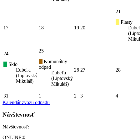
21
Plasty
17
18
19
20
Ľube
(Lipt
Mikul
25
24
Komunálny
Sklo
odpad
Ľubeľa
26
27
28
Ľubeľa
(Liptovský
(Liptovský
Mikuláš)
Mikuláš)
31
1
2
3
4
Kalendár zvozu odpadu
Návštevnosť
Návštevnosť:
ONLINE:
0