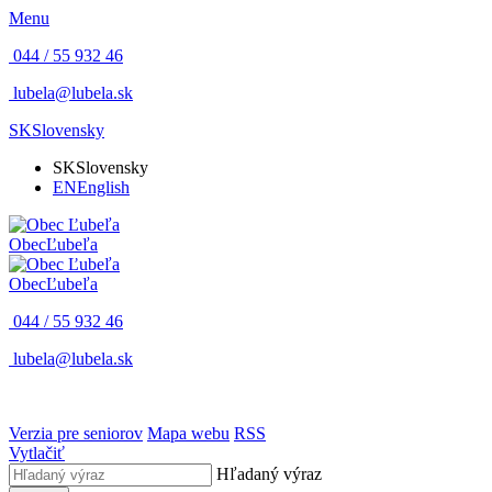
Menu
044 / 55 932 46
lubela@lubela.sk
SK
Slovensky
SK
Slovensky
EN
English
Obec
Ľubeľa
Obec
Ľubeľa
044 / 55 932 46
lubela@lubela.sk
Verzia pre seniorov
Mapa webu
RSS
Vytlačiť
Hľadaný výraz