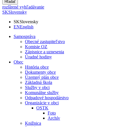
Hľadať
rozšírené vyhľadávanie
SK
Slovensky
SK
Slovensky
EN
English
Samospráva
Obecné zastupiteľstvo
Komisie OZ
Zápisnice a uznesenia
Úradné hodiny
Obec
História obce
Dokumenty obce
Územný plán obce
Základná škola
Služby v obci
Komunálne služby
Odpadové hospodárstvo
Organizácie v obci
OSTK
Foto
Archív
Knižnica