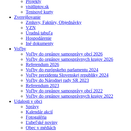
Projekty
visitliptov.sk
Tenisové kurty
Zverejňovanie
Zmluvy, Faktúry, Objednávky
VZN
Úradná tabuľa
Hospodárenie
Iné dokumenty
Voľby
Voľby do orgánov samosprávy obcí 2026
Voľby do orgánov samosprávnych krajov 2026
Referendum 2026
Voľby do európskeho parlamentu 2024
Voľby prezidenta Slovenskej republiky 2024
Voľby do Národnej rady SR 2023
Referendum 2023
Voľby do orgánov samosprávy obcí 2022
Voľby do orgánov samosprávnych krajov 2022
Udalosti v obci
Správy
Kalendár akcií
Fotogaléria
Ľubeľské noviny
Obec v médiách