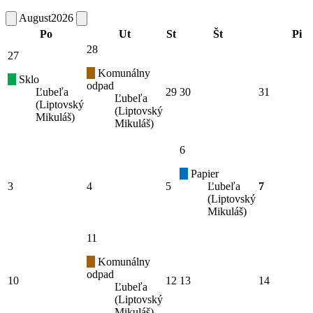
August
2026
Po
Ut
St
Št
Pi
28
27
Komunálny
Sklo
odpad
Ľubeľa
29
30
31
Ľubeľa
(Liptovský
(Liptovský
Mikuláš)
Mikuláš)
6
Papier
3
4
5
Ľubeľa
7
(Liptovský
Mikuláš)
11
Komunálny
odpad
10
12
13
14
Ľubeľa
(Liptovský
Mikuláš)