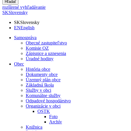
Hľadať
rozšírené vyhľadávanie
SK
Slovensky
SK
Slovensky
EN
English
Samospráva
Obecné zastupiteľstvo
Komisie OZ
Zápisnice a uznesenia
Úradné hodiny
Obec
História obce
Dokumenty obce
Územný plán obce
Základná škola
Služby v obci
Komunálne služby
Odpadové hospodárstvo
Organizácie v obci
OSTK
Foto
Archív
Knižnica