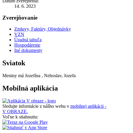
Dátum zverejnenia:
14. 6. 2023
Zverejňovanie
Zmluvy, Faktúry, Objednávky
VZN
Úradná tabuľa
Hospodárenie
Iné dokumenty
Sviatok
Meniny má
Jozefína
, Nehoslav, Jozefa
Mobilná aplikácia
Sledujte informácie z nášho webu v
mobilnej aplikácii -
V OBRAZE.
Voľne k stiahnutiu: