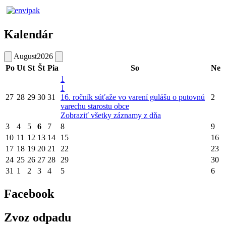
Kalendár
August
2026
Po
Ut
St
Št
Pia
So
Ne
1
1
27
28
29
30
31
16. ročník súťaže vo varení gulášu o putovnú
2
varechu starostu obce
Zobraziť všetky záznamy z dňa
3
4
5
6
7
8
9
10
11
12
13
14
15
16
17
18
19
20
21
22
23
24
25
26
27
28
29
30
31
1
2
3
4
5
6
Facebook
Zvoz odpadu