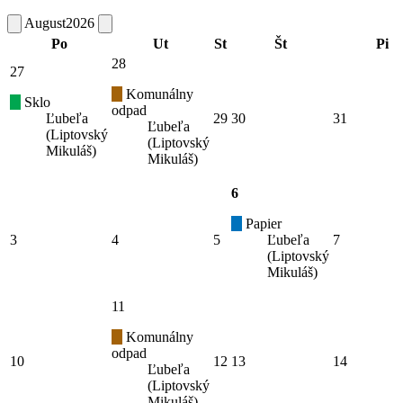
August
2026
Po
Ut
St
Št
Pi
28
27
Komunálny
Sklo
odpad
Ľubeľa
29
30
31
Ľubeľa
(Liptovský
(Liptovský
Mikuláš)
Mikuláš)
6
Papier
3
4
5
Ľubeľa
7
(Liptovský
Mikuláš)
11
Komunálny
odpad
10
12
13
14
Ľubeľa
(Liptovský
Mikuláš)