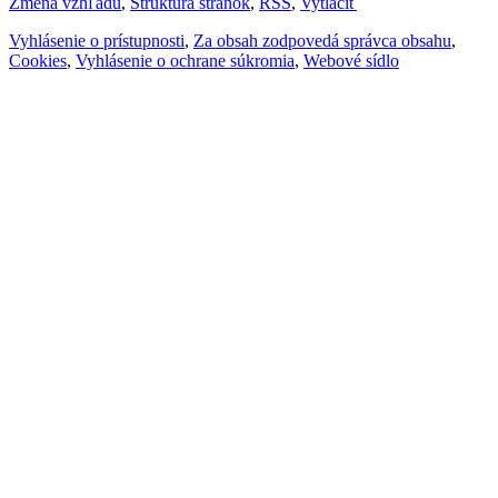
Zmena vzhľadu
,
Štruktúra stránok
,
RSS
,
Vytlačiť
Vyhlásenie o prístupnosti
,
Za obsah zodpovedá správca obsahu
,
Cookies
,
Vyhlásenie o ochrane súkromia
,
Webové sídlo