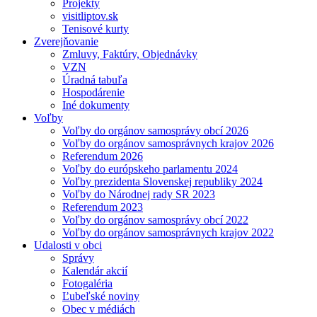
Projekty
visitliptov.sk
Tenisové kurty
Zverejňovanie
Zmluvy, Faktúry, Objednávky
VZN
Úradná tabuľa
Hospodárenie
Iné dokumenty
Voľby
Voľby do orgánov samosprávy obcí 2026
Voľby do orgánov samosprávnych krajov 2026
Referendum 2026
Voľby do európskeho parlamentu 2024
Voľby prezidenta Slovenskej republiky 2024
Voľby do Národnej rady SR 2023
Referendum 2023
Voľby do orgánov samosprávy obcí 2022
Voľby do orgánov samosprávnych krajov 2022
Udalosti v obci
Správy
Kalendár akcií
Fotogaléria
Ľubeľské noviny
Obec v médiách