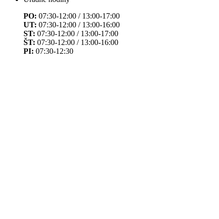
PO:
07:30-12:00 / 13:00-17:00
UT:
07:30-12:00 / 13:00-16:00
ST:
07:30-12:00 / 13:00-17:00
ŠT:
07:30-12:00 / 13:00-16:00
PI:
07:30-12:30