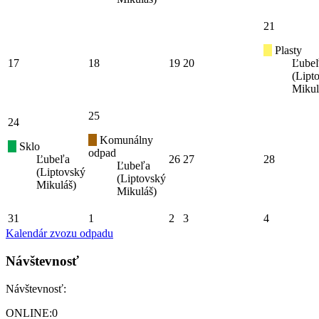
21
Plasty
17
18
19
20
Ľube
(Lipt
Mikul
25
24
Komunálny
Sklo
odpad
Ľubeľa
26
27
28
Ľubeľa
(Liptovský
(Liptovský
Mikuláš)
Mikuláš)
31
1
2
3
4
Kalendár zvozu odpadu
Návštevnosť
Návštevnosť:
ONLINE:
0