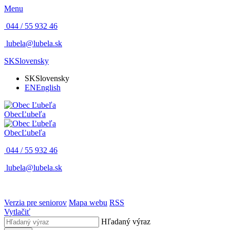
Menu
044 / 55 932 46
lubela@lubela.sk
SK
Slovensky
SK
Slovensky
EN
English
Obec
Ľubeľa
Obec
Ľubeľa
044 / 55 932 46
lubela@lubela.sk
Verzia pre seniorov
Mapa webu
RSS
Vytlačiť
Hľadaný výraz