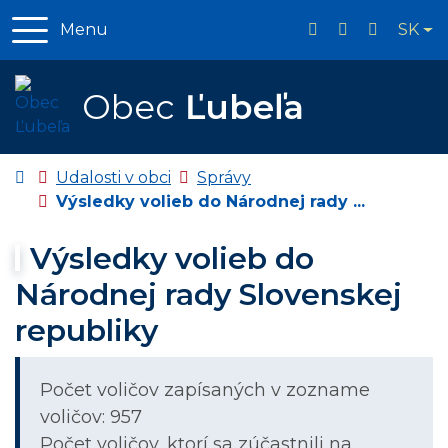
Slo
Menu
SK
044 / 55 932 46
lubela@lube
Obec
Ľubeľa
Úvodná stránka
Udalosti v obci
Správy
Výsledky volieb do Národnej rady ...
Výsledky volieb do
Národnej rady Slovenskej
republiky
Počet voličov zapísaných v zozname
voličov: 957
Počet voličov, ktorí sa zúčastnili na