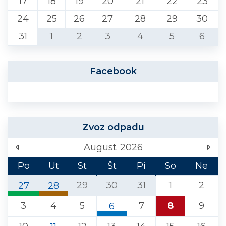
17
18
19
20
21
22
23
24
25
26
27
28
29
30
31
1
2
3
4
5
6
Facebook
Zvoz odpadu
August
2026
Po
Ut
St
Št
Pi
So
Ne
29
30
31
1
2
27
28
Sklo
Komunálny odpad
3
4
5
7
8
9
6
Ľubeľa (Liptovský Mikuláš)
Ľubeľa (Liptovský Mikuláš)
Papier