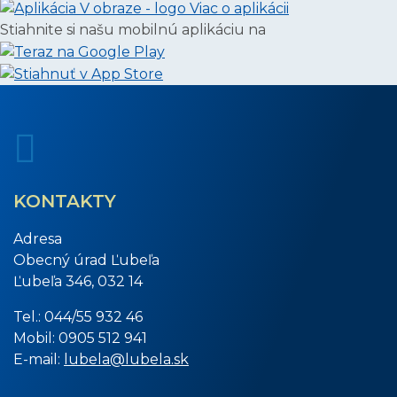
Viac o aplikácii
Stiahnite si našu mobilnú aplikáciu na
KONTAKTY
Adresa
Obecný úrad Ľubeľa
Ľubeľa 346, 032 14
Tel.: 044/55 932 46
Mobil: 0905 512 941
E-mail:
lubela@lubela.sk