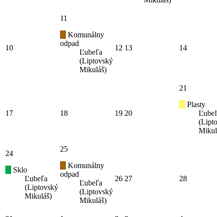
11
Komunálny
odpad
10
12
13
14
Ľubeľa
(Liptovský
Mikuláš)
21
Plasty
17
18
19
20
Ľube
(Lipt
Mikul
25
24
Komunálny
Sklo
odpad
Ľubeľa
26
27
28
Ľubeľa
(Liptovský
(Liptovský
Mikuláš)
Mikuláš)