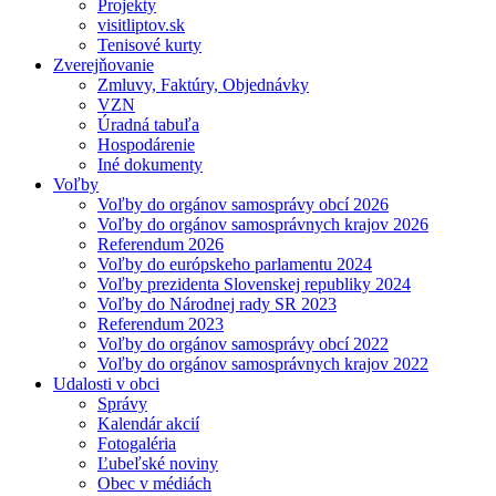
Projekty
visitliptov.sk
Tenisové kurty
Zverejňovanie
Zmluvy, Faktúry, Objednávky
VZN
Úradná tabuľa
Hospodárenie
Iné dokumenty
Voľby
Voľby do orgánov samosprávy obcí 2026
Voľby do orgánov samosprávnych krajov 2026
Referendum 2026
Voľby do európskeho parlamentu 2024
Voľby prezidenta Slovenskej republiky 2024
Voľby do Národnej rady SR 2023
Referendum 2023
Voľby do orgánov samosprávy obcí 2022
Voľby do orgánov samosprávnych krajov 2022
Udalosti v obci
Správy
Kalendár akcií
Fotogaléria
Ľubeľské noviny
Obec v médiách