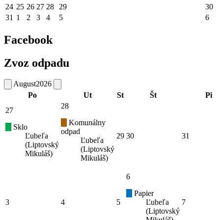
24
25
26
27
28
29
30
31
1
2
3
4
5
6
Facebook
Zvoz odpadu
August
2026
Po
Ut
St
Št
Pi
28
27
Komunálny
Sklo
odpad
Ľubeľa
29
30
31
Ľubeľa
(Liptovský
(Liptovský
Mikuláš)
Mikuláš)
6
Papier
3
4
5
Ľubeľa
7
(Liptovský
Mikuláš)