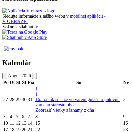
Sledujte informácie z nášho webu v
mobilnej aplikácii -
V OBRAZE.
Voľne k stiahnutiu:
Kalendár
August
2026
Po
Ut
St
Št
Pia
So
Ne
1
1
27
28
29
30
31
16. ročník súťaže vo varení gulášu o putovnú
2
varechu starostu obce
Zobraziť všetky záznamy z dňa
3
4
5
6
7
8
9
10
11
12
13
14
15
16
17
18
19
20
21
22
23