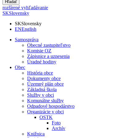
Hľadať
rozšírené vyhľadávanie
SK
Slovensky
SK
Slovensky
EN
English
Samospráva
Obecné zastupiteľstvo
Komisie OZ
Zápisnice a uznesenia
Úradné hodiny
Obec
História obce
Dokumenty obce
Územný plán obce
Základná škola
Služby v obci
Komunálne služby
Odpadové hospodárstvo
Organizácie v obci
OSTK
Foto
Archív
Knižnica