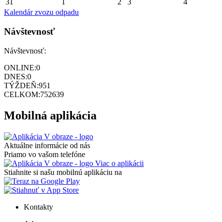
31
1
2
3
4
Kalendár zvozu odpadu
Návštevnosť
Návštevnosť:
ONLINE:
0
DNES:
0
TÝŽDEŇ:
951
CELKOM:
752639
Mobilná aplikácia
Aktuálne informácie od nás
Priamo vo vašom telefóne
Viac o aplikácii
Stiahnite si našu mobilnú aplikáciu na
Kontakty