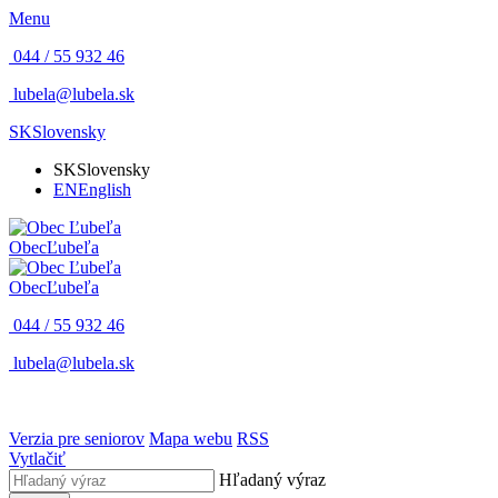
Menu
044 / 55 932 46
lubela@lubela.sk
SK
Slovensky
SK
Slovensky
EN
English
Obec
Ľubeľa
Obec
Ľubeľa
044 / 55 932 46
lubela@lubela.sk
Verzia pre seniorov
Mapa webu
RSS
Vytlačiť
Hľadaný výraz