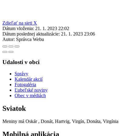
Zdieľať na sieti X
Dátum vloženia:
21. 1. 2023 22:02
Dátum poslednej aktualizácie:
21. 1. 2023 23:06
Autor:
Správca Webu
Udalosti v obci
Správy
Kalendár akcií
Fotogaléria
Ľubeľské noviny
Obec v médiách
Sviatok
Meniny má
Oskár
, Donát, Hartvig, Virgín, Donáta, Virgínia
Mobilná aplikácia