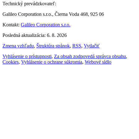
Technický prevádzkovateľ:
Galileo Corporation s.r.o., Čierna Voda 468, 925 06
Kontakt:
Galileo Corporation s.r.o.
Posledná aktualizácia: 6. 8. 2026
Zmena vzhľadu
,
Štruktúra stránok
,
RSS
,
Vytlačiť
Vyhlásenie o prístupnosti
,
Za obsah zodpovedá správca obsahu
,
Cookies
,
Vyhlásenie o ochrane súkromia
,
Webové sídlo