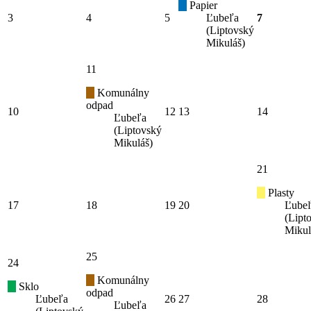
Papier
3
4
5
Ľubeľa
7
(Liptovský
Mikuláš)
11
Komunálny
odpad
10
12
13
14
Ľubeľa
(Liptovský
Mikuláš)
21
Plasty
17
18
19
20
Ľube
(Lipt
Mikul
25
24
Komunálny
Sklo
odpad
Ľubeľa
26
27
28
Ľubeľa