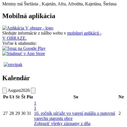
Meniny má
Štefánia
, Kajetán, Afra, Afrodita, Kajetána, Štefana
Mobilná aplikácia
Sledujte informácie z nášho webu v
mobilnej aplikácii -
V OBRAZE.
Voľne k stiahnutiu:
Kalendár
August
2026
Po
Ut
St
Št
Pia
So
Ne
1
1
27
28
29
30
31
16. ročník súťaže vo varení gulášu o putovnú
2
varechu starostu obce
Zobraziť všetky záznamy z dňa