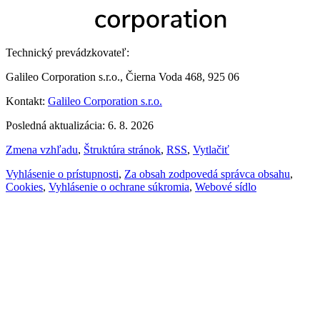
Technický prevádzkovateľ:
Galileo Corporation s.r.o., Čierna Voda 468, 925 06
Kontakt:
Galileo Corporation s.r.o.
Posledná aktualizácia: 6. 8. 2026
Zmena vzhľadu
,
Štruktúra stránok
,
RSS
,
Vytlačiť
Vyhlásenie o prístupnosti
,
Za obsah zodpovedá správca obsahu
,
Cookies
,
Vyhlásenie o ochrane súkromia
,
Webové sídlo