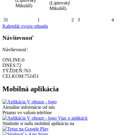
(Liptovský
(Liptovský
Mikuláš)
Mikuláš)
31
1
2
3
4
Kalendár zvozu odpadu
Návštevnosť
Návštevnosť:
ONLINE:
0
DNES:
72
TÝŽDEŇ:
763
CELKOM:
752451
Mobilná aplikácia
Aktuálne informácie od nás
Priamo vo vašom telefóne
Viac o aplikácii
Stiahnite si našu mobilnú aplikáciu na