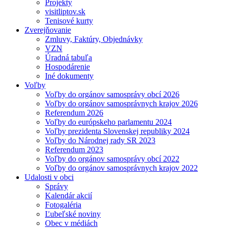
Projekty
visitliptov.sk
Tenisové kurty
Zverejňovanie
Zmluvy, Faktúry, Objednávky
VZN
Úradná tabuľa
Hospodárenie
Iné dokumenty
Voľby
Voľby do orgánov samosprávy obcí 2026
Voľby do orgánov samosprávnych krajov 2026
Referendum 2026
Voľby do európskeho parlamentu 2024
Voľby prezidenta Slovenskej republiky 2024
Voľby do Národnej rady SR 2023
Referendum 2023
Voľby do orgánov samosprávy obcí 2022
Voľby do orgánov samosprávnych krajov 2022
Udalosti v obci
Správy
Kalendár akcií
Fotogaléria
Ľubeľské noviny
Obec v médiách