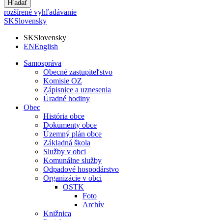
Hľadať
rozšírené vyhľadávanie
SK
Slovensky
SK
Slovensky
EN
English
Samospráva
Obecné zastupiteľstvo
Komisie OZ
Zápisnice a uznesenia
Úradné hodiny
Obec
História obce
Dokumenty obce
Územný plán obce
Základná škola
Služby v obci
Komunálne služby
Odpadové hospodárstvo
Organizácie v obci
OSTK
Foto
Archív
Knižnica