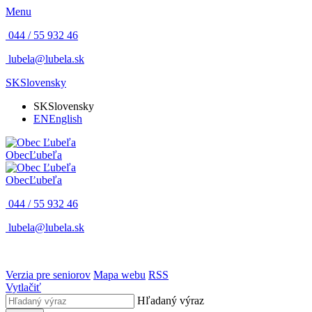
Menu
044 / 55 932 46
lubela@lubela.sk
SK
Slovensky
SK
Slovensky
EN
English
Obec
Ľubeľa
Obec
Ľubeľa
044 / 55 932 46
lubela@lubela.sk
Verzia pre seniorov
Mapa webu
RSS
Vytlačiť
Hľadaný výraz